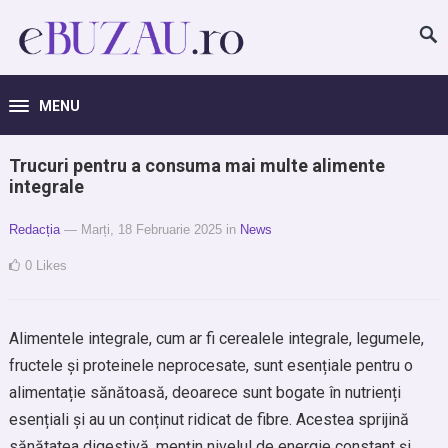
MENU
Trucuri pentru a consuma mai multe alimente
integrale
Redacția
— Marți, 18 Februarie 2025
in
News
0
Likes
Alimentele integrale, cum ar fi cerealele integrale, legumele,
fructele și proteinele neprocesate, sunt esențiale pentru o
alimentație sănătoasă, deoarece sunt bogate în nutrienți
esențiali și au un conținut ridicat de fibre. Acestea sprijină
sănătatea digestivă, mențin nivelul de energie constant și