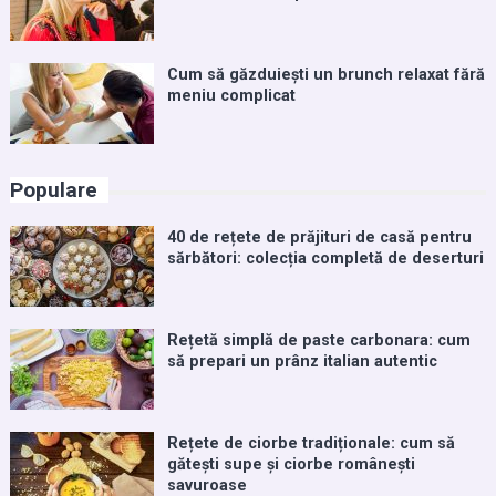
Cum să găzduiești un brunch relaxat fără
meniu complicat
Populare
40 de rețete de prăjituri de casă pentru
sărbători: colecția completă de deserturi
Rețetă simplă de paste carbonara: cum
să prepari un prânz italian autentic
Rețete de ciorbe tradiționale: cum să
gătești supe și ciorbe românești
savuroase