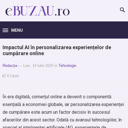
MENU
Impactul AI în personalizarea experiențelor de
cumpărare online
Redacția
— Luni, 14 Iulie 2025
in
Tehnologie
0
Likes
În era digitală, comerțul online a devenit o componentă
esențială a economiei globale, iar personalizarea experienței
de cumpărare este acum un factor decisiv în succesul
afacerilor din acest sector. Odată cu avansul tehnologiilor, în
special al inteligenței artificiale (AI), experiențele de