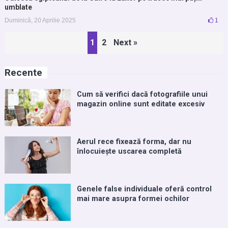
umblate
Duminică, 20 Aprilie 2025
1
Paginație
1
2
Next »
articole
Recente
Cum să verifici dacă fotografiile unui
magazin online sunt editate excesiv
Aerul rece fixează forma, dar nu
înlocuiește uscarea completă
Genele false individuale oferă control
mai mare asupra formei ochilor