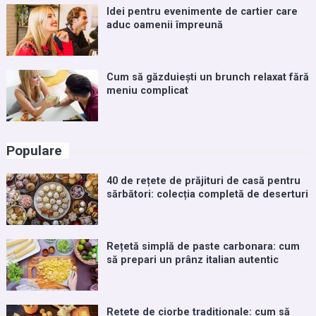
Idei pentru evenimente de cartier care
aduc oamenii împreună
Cum să găzduiești un brunch relaxat fără
meniu complicat
Populare
40 de rețete de prăjituri de casă pentru
sărbători: colecția completă de deserturi
Rețetă simplă de paste carbonara: cum
să prepari un prânz italian autentic
Rețete de ciorbe tradiționale: cum să