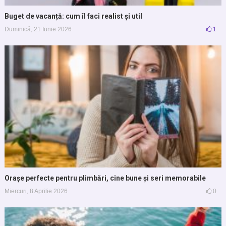
Buget de vacanță: cum îl faci realist și util
Duminică, 21 Iunie 2026
1
Orașe perfecte pentru plimbări, cine bune și seri memorabile
Miercuri, 8 Aprilie 2026
0