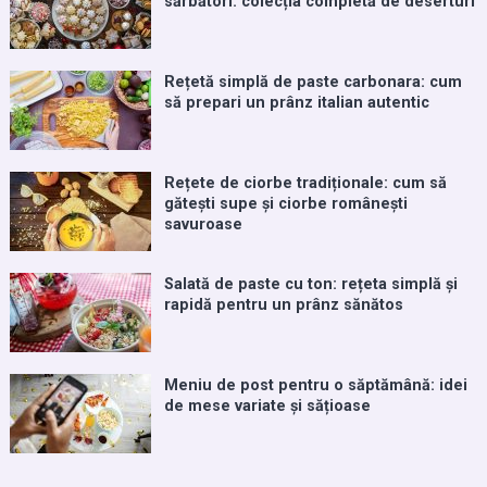
sărbători: colecția completă de deserturi
Rețetă simplă de paste carbonara: cum
să prepari un prânz italian autentic
Rețete de ciorbe tradiționale: cum să
gătești supe și ciorbe românești
savuroase
Salată de paste cu ton: rețeta simplă și
rapidă pentru un prânz sănătos
Meniu de post pentru o săptămână: idei
de mese variate și sățioase