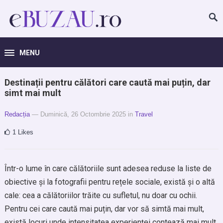
MENU
Destinații pentru călători care caută mai puțin, dar
simt mai mult
Redacția
— Duminică, 26 Octombrie 2025
in
Travel
1
Likes
Într-o lume în care călătoriile sunt adesea reduse la liste de
obiective și la fotografii pentru rețele sociale, există și o altă
cale: cea a călătoriilor trăite cu sufletul, nu doar cu ochii.
Pentru cei care caută mai puțin, dar vor să simtă mai mult,
există locuri unde intensitatea experienței contează mai mult