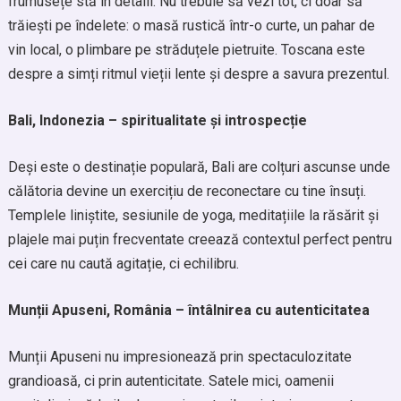
frumusețe stă în detalii. Nu trebuie să vezi tot, ci doar să
trăiești pe îndelete: o masă rustică într-o curte, un pahar de
vin local, o plimbare pe străduțele pietruite. Toscana este
despre a simți ritmul vieții lente și despre a savura prezentul.
Bali, Indonezia – spiritualitate și introspecție
Deși este o destinație populară, Bali are colțuri ascunse unde
călătoria devine un exercițiu de reconectare cu tine însuți.
Templele liniștite, sesiunile de yoga, meditațiile la răsărit și
plajele mai puțin frecventate creează contextul perfect pentru
cei care nu caută agitație, ci echilibru.
Munții Apuseni, România – întâlnirea cu autenticitatea
Munții Apuseni nu impresionează prin spectaculozitate
grandioasă, ci prin autenticitate. Satele mici, oamenii