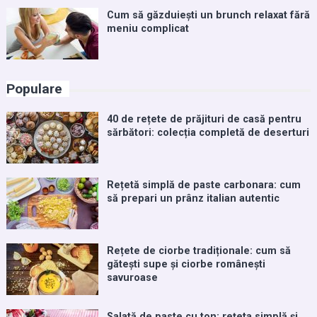
Cum să găzduiești un brunch relaxat fără
meniu complicat
Populare
40 de rețete de prăjituri de casă pentru
sărbători: colecția completă de deserturi
Rețetă simplă de paste carbonara: cum
să prepari un prânz italian autentic
Rețete de ciorbe tradiționale: cum să
gătești supe și ciorbe românești
savuroase
Salată de paste cu ton: rețeta simplă și