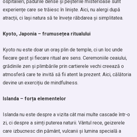
ospitalieri, pădurile dense și peșterile misterioase sunt
experiențe care se trăiesc în liniște. Aici, nu alergi după
atracții, ci lași natura să te învețe răbdarea și simplitatea.
Kyoto, Japonia – frumusețea ritualului
Kyoto nu este doar un oraș plin de temple, ci un loc unde
fiecare gest și fiecare ritual are sens. Ceremoniile ceaiului,
grădinile zen și plimbările prin cartierele vechi creează o
atmosferă care te invită să fii atent la prezent. Aici, călătoria
devine un exercițiu de mindfulness.
Islanda – forța elementelor
Islanda nu este despre a vizita cât mai multe cascade într-o
zi, ci despre a simți puterea naturii. Vântul rece, geizerele
care izbucnesc din pământ, vulcanii și lumina specială a