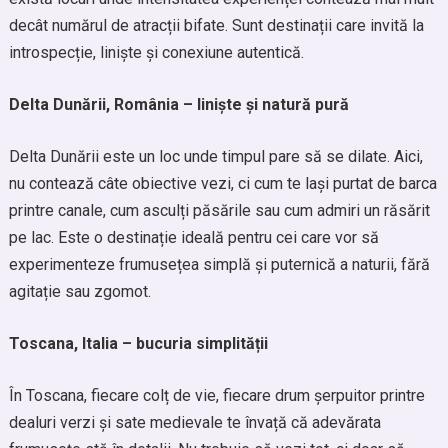
decât numărul de atracții bifate. Sunt destinații care invită la
introspecție, liniște și conexiune autentică.
Delta Dunării, România – liniște și natură pură
Delta Dunării este un loc unde timpul pare să se dilate. Aici,
nu contează câte obiective vezi, ci cum te lași purtat de barca
printre canale, cum asculți păsările sau cum admiri un răsărit
pe lac. Este o destinație ideală pentru cei care vor să
experimenteze frumusețea simplă și puternică a naturii, fără
agitație sau zgomot.
Toscana, Italia – bucuria simplității
În Toscana, fiecare colț de vie, fiecare drum șerpuitor printre
dealuri verzi și sate medievale te învață că adevărata