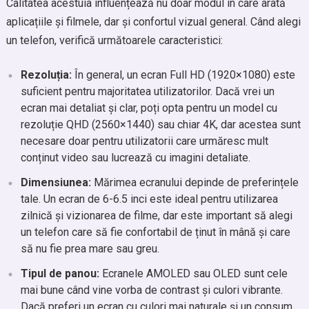
Calitatea acestuia influențează nu doar modul în care arată
aplicațiile și filmele, dar și confortul vizual general. Când alegi
un telefon, verifică următoarele caracteristici:
Rezoluția:
În general, un ecran Full HD (1920×1080) este
suficient pentru majoritatea utilizatorilor. Dacă vrei un
ecran mai detaliat și clar, poți opta pentru un model cu
rezoluție QHD (2560×1440) sau chiar 4K, dar acestea sunt
necesare doar pentru utilizatorii care urmăresc mult
conținut video sau lucrează cu imagini detaliate.
Dimensiunea:
Mărimea ecranului depinde de preferințele
tale. Un ecran de 6-6.5 inci este ideal pentru utilizarea
zilnică și vizionarea de filme, dar este important să alegi
un telefon care să fie confortabil de ținut în mână și care
să nu fie prea mare sau greu.
Tipul de panou:
Ecranele AMOLED sau OLED sunt cele
mai bune când vine vorba de contrast și culori vibrante.
Dacă preferi un ecran cu culori mai naturale și un consum