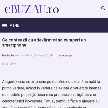
MENU
Ce contează cu adevărat când cumperi un
smartphone
Redacția
— Sâmbătă, 27 Iunie 2026
in
Tehnologie
0
Likes
Alegerea unui smartphone poate părea o sarcină simplă la
prima vedere, având în vedere că există o varietate imensă
de modele pe piață, fiecare cu promisiuni atrăgătoare și
caracteristici inovatoare. Totuși, pentru a face o alegere cu
adevărat inspirată, trebuie să știi ce specificații și