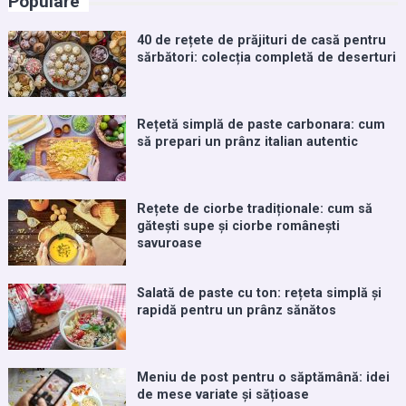
Populare
40 de rețete de prăjituri de casă pentru
sărbători: colecția completă de deserturi
Rețetă simplă de paste carbonara: cum
să prepari un prânz italian autentic
Rețete de ciorbe tradiționale: cum să
gătești supe și ciorbe românești
savuroase
Salată de paste cu ton: rețeta simplă și
rapidă pentru un prânz sănătos
Meniu de post pentru o săptămână: idei
de mese variate și sățioase