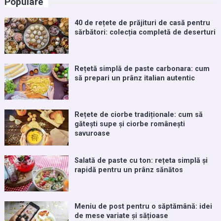
Populare
40 de rețete de prăjituri de casă pentru
sărbători: colecția completă de deserturi
Rețetă simplă de paste carbonara: cum
să prepari un prânz italian autentic
Rețete de ciorbe tradiționale: cum să
gătești supe și ciorbe românești
savuroase
Salată de paste cu ton: rețeta simplă și
rapidă pentru un prânz sănătos
Meniu de post pentru o săptămână: idei
de mese variate și sățioase