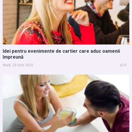
Idei pentru evenimente de cartier care aduc oamenii
împreună
Marți, 28 Iulie 2026
0