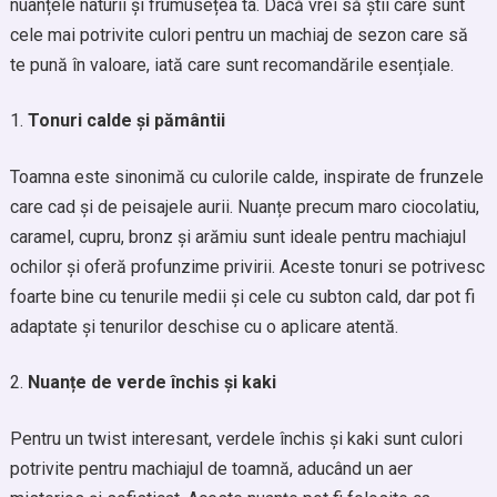
nuanțele naturii și frumusețea ta. Dacă vrei să știi care sunt
cele mai potrivite culori pentru un machiaj de sezon care să
te pună în valoare, iată care sunt recomandările esențiale.
Tonuri calde și pământii
Toamna este sinonimă cu culorile calde, inspirate de frunzele
care cad și de peisajele aurii. Nuanțe precum maro ciocolatiu,
caramel, cupru, bronz și arămiu sunt ideale pentru machiajul
ochilor și oferă profunzime privirii. Aceste tonuri se potrivesc
foarte bine cu tenurile medii și cele cu subton cald, dar pot fi
adaptate și tenurilor deschise cu o aplicare atentă.
Nuanțe de verde închis și kaki
Pentru un twist interesant, verdele închis și kaki sunt culori
potrivite pentru machiajul de toamnă, aducând un aer