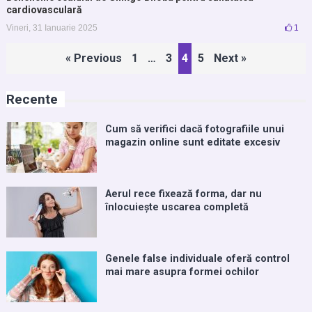
cardiovasculară
Vineri, 31 Ianuarie 2025
1
Paginație
« Previous
1
…
3
4
5
Next »
articole
Recente
Cum să verifici dacă fotografiile unui
magazin online sunt editate excesiv
Aerul rece fixează forma, dar nu
înlocuiește uscarea completă
Genele false individuale oferă control
mai mare asupra formei ochilor