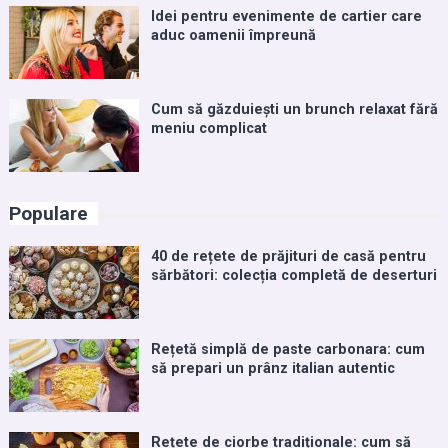
Idei pentru evenimente de cartier care
aduc oamenii împreună
Cum să găzduiești un brunch relaxat fără
meniu complicat
Populare
40 de rețete de prăjituri de casă pentru
sărbători: colecția completă de deserturi
Rețetă simplă de paste carbonara: cum
să prepari un prânz italian autentic
Rețete de ciorbe tradiționale: cum să