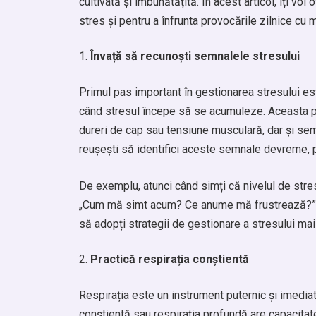
cultivată și îmbunătățită. În acest articol, îți vo
stres și pentru a înfrunta provocările zilnice cu m
Învață să recunoști semnalele stresului
Primul pas important în gestionarea stresului est
când stresul începe să se acumuleze. Aceasta po
dureri de cap sau tensiune musculară, dar și sem
reușești să identifici aceste semnale devreme, p
De exemplu, atunci când simți că nivelul de str
„Cum mă simt acum? Ce anume mă frustrează?” A fi
să adopți strategii de gestionare a stresului ma
Practică respirația conștientă
Respirația este un instrument puternic și imediat
conștientă sau respirația profundă are capacitat