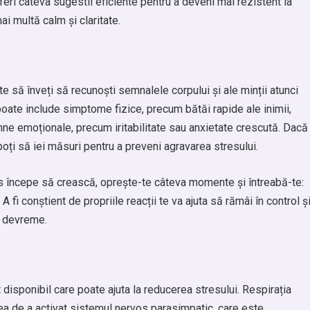
i oferi câteva sugestii eficiente pentru a deveni mai rezistent la
ai multă calm și claritate.
e să înveți să recunoști semnalele corpului și ale minții atunci
ate include simptome fizice, precum bătăi rapide ale inimii,
ne emoționale, precum iritabilitate sau anxietate crescută. Dacă
oți să iei măsuri pentru a preveni agravarea stresului.
es începe să crească, oprește-te câteva momente și întreabă-te:
 conștient de propriile reacții te va ajuta să rămâi în control ș
i devreme.
 disponibil care poate ajuta la reducerea stresului. Respirația
ea de a activat sistemul nervos parasimpatic, care este