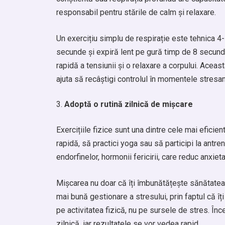
responsabil pentru stările de calm și relaxare.
Un exercițiu simplu de respirație este tehnica 4-
secunde și expiră lent pe gură timp de 8 secund
rapidă a tensiunii și o relaxare a corpului. Aceast
ajuta să recâștigi controlul în momentele stresan
Adoptă o rutină zilnică de mișcare
Exercițiile fizice sunt una dintre cele mai eficie
rapidă, să practici yoga sau să participi la antre
endorfinelor, hormonii fericirii, care reduc anxie
Mișcarea nu doar că îți îmbunătățește sănătatea fi
mai bună gestionare a stresului, prin faptul că îț
pe activitatea fizică, nu pe sursele de stres. În
zilnică, iar rezultatele se vor vedea rapid.