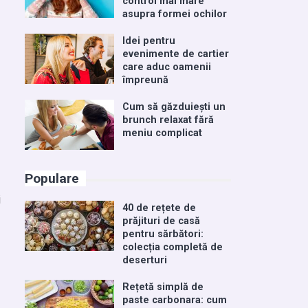
control mai mare
asupra formei ochilor
Idei pentru
evenimente de cartier
care aduc oamenii
împreună
Cum să găzduiești un
brunch relaxat fără
meniu complicat
Populare
i
40 de rețete de
prăjituri de casă
pentru sărbători:
colecția completă de
deserturi
Rețetă simplă de
paste carbonara: cum