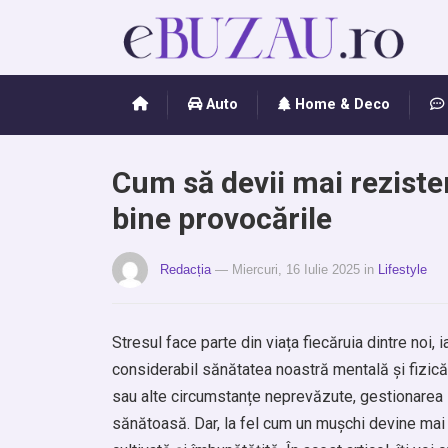
Auto
Home & Deco
Cum să devii mai rezisten
bine provocările
Redacția
— Miercuri, 16 Iulie 2025
in
Lifestyle
Stresul face parte din viața fiecăruia dintre noi
considerabil sănătatea noastră mentală și fizică
sau alte circumstanțe neprevăzute, gestionarea st
sănătoasă. Dar, la fel cum un mușchi devine mai pu