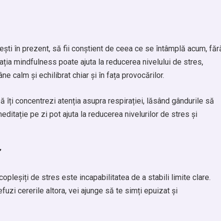
ești în prezent, să fii conștient de ceea ce se întâmplă acum, făr
ația mindfulness poate ajuta la reducerea nivelului de stres,
 calm și echilibrat chiar și în fața provocărilor.
îți concentrezi atenția asupra respirației, lăsând gândurile să
editație pe zi pot ajuta la reducerea nivelurilor de stres și
”
pleșiți de stres este incapabilitatea de a stabili limite clare.
fuzi cererile altora, vei ajunge să te simți epuizat și