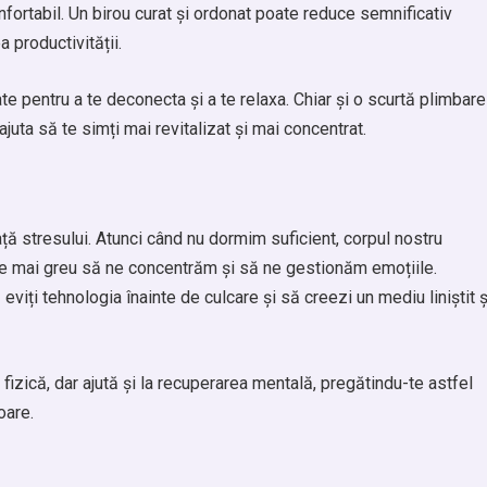
nfortabil. Un birou curat și ordonat poate reduce semnificativ
a productivității.
e pentru a te deconecta și a te relaxa. Chiar și o scurtă plimbare
juta să te simți mai revitalizat și mai concentrat.
ță stresului. Atunci când nu dormim suficient, corpul nostru
ste mai greu să ne concentrăm și să ne gestionăm emoțiile.
viți tehnologia înainte de culcare și să creezi un mediu liniștit ș
izică, dar ajută și la recuperarea mentală, pregătindu-te astfel
oare.