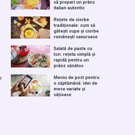
să prepari un prânz
italian autentic
Rețete de ciorbe
tradiționale: cum să
gătești supe și ciorbe
românești savuroase
Salată de paste cu
ton: rețeta simplă și
rapidă pentru un
prânz sănătos
e
Meniu de post pentru
o săptămână: idei de
mese variate și
sățioase