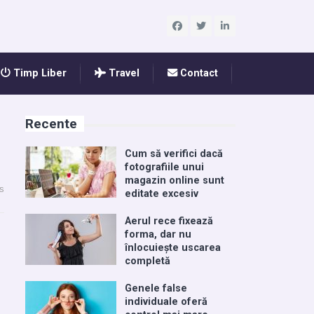
Timp Liber
Travel
Contact
Recente
Cum să verifici dacă
fotografiile unui
magazin online sunt
s
editate excesiv
Aerul rece fixează
forma, dar nu
înlocuiește uscarea
completă
Genele false
individuale oferă