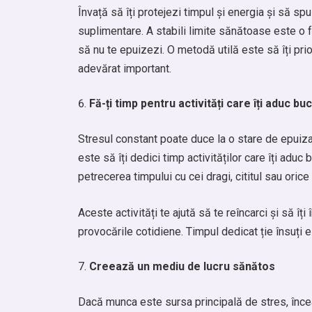
Învață să îți protejezi timpul și energia și să spu
suplimentare. A stabili limite sănătoase este o fo
să nu te epuizezi. O metodă utilă este să îți pri
adevărat important.
Fă-ți timp pentru activități care îți aduc bu
Stresul constant poate duce la o stare de epuizar
este să îți dedici timp activităților care îți aduc
petrecerea timpului cu cei dragi, cititul sau orice
Aceste activități te ajută să te reîncarci și să îț
provocările cotidiene. Timpul dedicat ție însuți e
Creează un mediu de lucru sănătos
Dacă munca este sursa principală de stres, încea