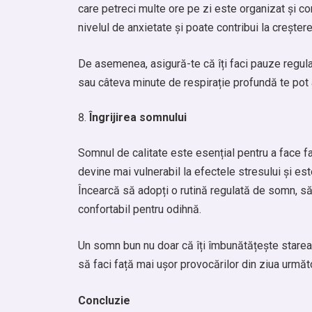
care petreci multe ore pe zi este organizat și co
nivelul de anxietate și poate contribui la creștere
De asemenea, asigură-te că îți faci pauze regulat
sau câteva minute de respirație profundă te pot a
Îngrijirea somnului
Somnul de calitate este esențial pentru a face fa
devine mai vulnerabil la efectele stresului și e
Încearcă să adopți o rutină regulată de somn, să e
confortabil pentru odihnă.
Un somn bun nu doar că îți îmbunătățește starea f
să faci față mai ușor provocărilor din ziua următ
Concluzie