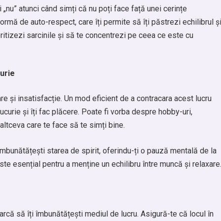
i „nu” atunci când simți că nu poți face față unei cerințe
rmă de auto-respect, care îți permite să îți păstrezi echilibrul ș
oritizezi sarcinile și să te concentrezi pe ceea ce este cu
curie
e și insatisfacție. Un mod eficient de a contracara acest lucru
 bucurie și îți fac plăcere. Poate fi vorba despre hobby-uri,
 altceva care te face să te simți bine.
i îmbunătățești starea de spirit, oferindu-ți o pauză mentală de la
ste esențial pentru a menține un echilibru între muncă și relaxare
rcă să îți îmbunătățești mediul de lucru. Asigură-te că locul în