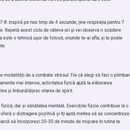
7-8: inspiră pe nas timp de 4 secunde, ține respirația pentru 7
e. Repetă acest ciclu de câteva ori și vei observa o scădere
a este o tehnică ușor de folosit, oriunde te-ai afla, și te poate
te.
nte modalități de a combate stresul. Fie că alegi să faci o plimbar
namente mai intense, activitatea fizică ajută la eliberarea
tatea și îmbunătățesc starea de spirit.
zică, dar și sănătatea mentală. Exercițiile fizice contribuie la o
i oferă o distragere pozitivă și îți ajută mintea să se concentreze
cearcă să încorporezi 20-30 de minute de mișcare în rutina ta