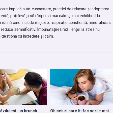
care implică auto-cunoaștere, practici de relaxare și adoptarea
nță, poți învăța să răspunzi mai calm și mai echilibrat la
i o rutină care include mișcare, respirație conștientă, mindfulness
va reduce semnificativ. Îmbunătățirea rezilienței la stres nu
l gestiona cu încredere și calm.
ăzduiești un brunch
Obiceiuri care îți fac serile mai