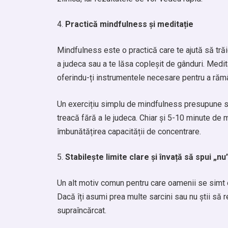
Practică mindfulness și meditație
Mindfulness este o practică care te ajută să trăi
a judeca sau a te lăsa copleșit de gânduri. Medit
oferindu-ți instrumentele necesare pentru a rămâne
Un exercițiu simplu de mindfulness presupune să 
treacă fără a le judeca. Chiar și 5-10 minute de m
îmbunătățirea capacității de concentrare.
Stabilește limite clare și învață să spui „nu
Un alt motiv comun pentru care oamenii se simt co
Dacă îți asumi prea multe sarcini sau nu știi să re
supraîncărcat.