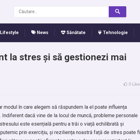
Lifestyle
News
Sănătate
Tehnologie
t la stres și să gestionezi mai
0
Like
, iar modul în care alegem să răspundem la el poate influența
. Indiferent dacă vine de la locul de muncă, probleme personale
resului este esențială pentru a trăi o viață echilibrată și
ternic prin exercițiu, și reziliența noastră față de stres poate fi