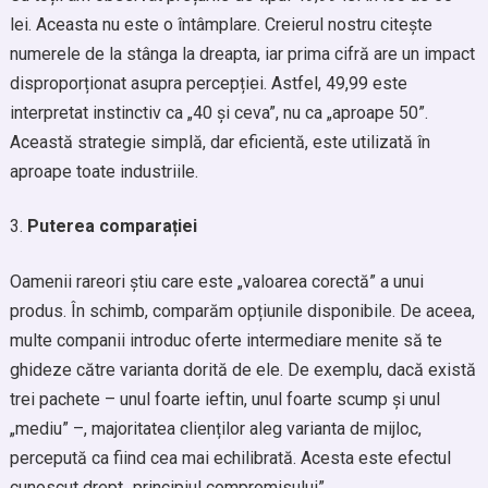
lei. Aceasta nu este o întâmplare. Creierul nostru citește
numerele de la stânga la dreapta, iar prima cifră are un impact
disproporționat asupra percepției. Astfel, 49,99 este
interpretat instinctiv ca „40 și ceva”, nu ca „aproape 50”.
Această strategie simplă, dar eficientă, este utilizată în
aproape toate industriile.
Puterea comparației
Oamenii rareori știu care este „valoarea corectă” a unui
produs. În schimb, comparăm opțiunile disponibile. De aceea,
multe companii introduc oferte intermediare menite să te
ghideze către varianta dorită de ele. De exemplu, dacă există
trei pachete – unul foarte ieftin, unul foarte scump și unul
„mediu” –, majoritatea clienților aleg varianta de mijloc,
percepută ca fiind cea mai echilibrată. Acesta este efectul
cunoscut drept „principiul compromisului”.