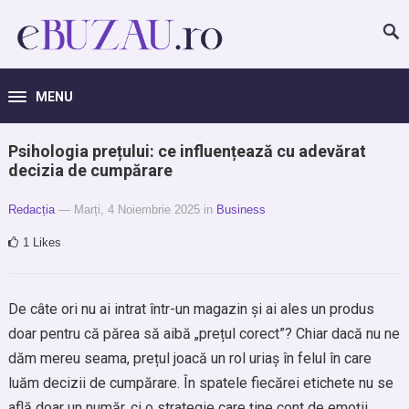
MENU
Psihologia prețului: ce influențează cu adevărat
decizia de cumpărare
Redacția
— Marți, 4 Noiembrie 2025
in
Business
1
Likes
De câte ori nu ai intrat într-un magazin și ai ales un produs
doar pentru că părea să aibă „prețul corect”? Chiar dacă nu ne
dăm mereu seama, prețul joacă un rol uriaș în felul în care
luăm decizii de cumpărare. În spatele fiecărei etichete nu se
află doar un număr, ci o strategie care ține cont de emoții,