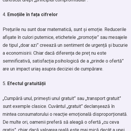
Emoțiile în fața cifrelor
Prețurile nu sunt doar matematică, sunt și emoție. Reducerile
afișate în culori puternice, etichetele „promoție” sau mesajele
de tipul „doar azi” creează un sentiment de urgență și bucurie
a economisirii. Chiar dacă diferența de preț nu este
semnificativă, satisfacția psihologică de a „prinde o ofertă”
are un impact uriaș asupra deciziei de cumpărare.
Efectul gratuității
„Cumpără unul, primești unul gratuit” sau „transport gratuit”
sunt exemple clasice. Cuvântul „gratuit” declanșează în
mintea consumatorului o reacție emoțională disproporționată.
De multe ori, oamenii preferă să aleagă o ofertă „cu ceva
gratis”, chiar dacă valoarea reală este mai mică decât a unei