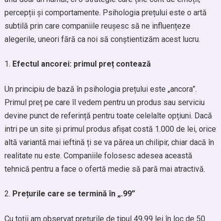
percepții și comportamente. Psihologia prețului este o artă
subtilă prin care companiile reușesc să ne influențeze
alegerile, uneori fără ca noi să conștientizăm acest lucru.
Efectul ancorei: primul preț contează
Un principiu de bază în psihologia prețului este „ancora”.
Primul preț pe care îl vedem pentru un produs sau serviciu
devine punct de referință pentru toate celelalte opțiuni. Dacă
intri pe un site și primul produs afișat costă 1.000 de lei, orice
altă variantă mai ieftină ți se va părea un chilipir, chiar dacă în
realitate nu este. Companiile folosesc adesea această
tehnică pentru a face o ofertă medie să pară mai atractivă.
Prețurile care se termină în „.99”
Cu toții am observat prețurile de tipul 49,99 lei în loc de 50