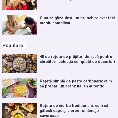
Cum să găzduiești un brunch relaxat fără
meniu complicat
Populare
40 de rețete de prăjituri de casă pentru
sărbători: colecția completă de deserturi
Rețetă simplă de paste carbonara: cum
să prepari un prânz italian autentic
Rețete de ciorbe tradiționale: cum să
gătești supe și ciorbe românești
savuroase