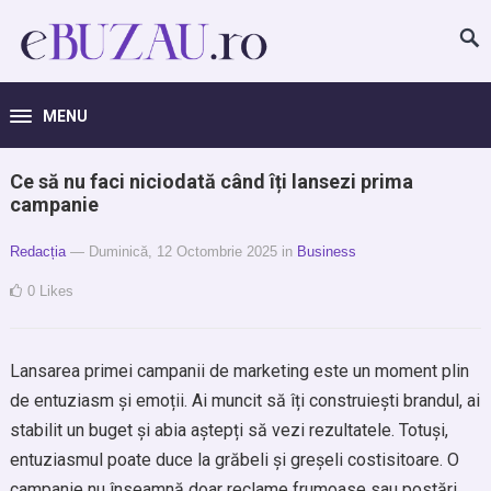
MENU
Ce să nu faci niciodată când îți lansezi prima
campanie
Redacția
— Duminică, 12 Octombrie 2025
in
Business
0
Likes
Lansarea primei campanii de marketing este un moment plin
de entuziasm și emoții. Ai muncit să îți construiești brandul, ai
stabilit un buget și abia aștepți să vezi rezultatele. Totuși,
entuziasmul poate duce la grăbeli și greșeli costisitoare. O
campanie nu înseamnă doar reclame frumoase sau postări