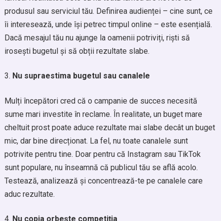
produsul sau serviciul tău. Definirea audienței – cine sunt, ce
îi interesează, unde își petrec timpul online – este esențială.
Dacă mesajul tău nu ajunge la oamenii potriviți, riști să
irosești bugetul și să obții rezultate slabe.
Nu supraestima bugetul sau canalele
Mulți începători cred că o campanie de succes necesită
sume mari investite în reclame. În realitate, un buget mare
cheltuit prost poate aduce rezultate mai slabe decât un buget
mic, dar bine direcționat. La fel, nu toate canalele sunt
potrivite pentru tine. Doar pentru că Instagram sau TikTok
sunt populare, nu înseamnă că publicul tău se află acolo.
Testează, analizează și concentrează-te pe canalele care
aduc rezultate.
Nu copia orbește competiția