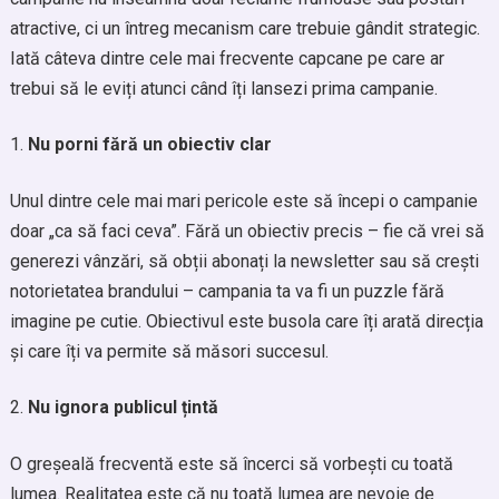
atractive, ci un întreg mecanism care trebuie gândit strategic.
Iată câteva dintre cele mai frecvente capcane pe care ar
trebui să le eviți atunci când îți lansezi prima campanie.
Nu porni fără un obiectiv clar
Unul dintre cele mai mari pericole este să începi o campanie
doar „ca să faci ceva”. Fără un obiectiv precis – fie că vrei să
generezi vânzări, să obții abonați la newsletter sau să crești
notorietatea brandului – campania ta va fi un puzzle fără
imagine pe cutie. Obiectivul este busola care îți arată direcția
și care îți va permite să măsori succesul.
Nu ignora publicul țintă
O greșeală frecventă este să încerci să vorbești cu toată
lumea. Realitatea este că nu toată lumea are nevoie de