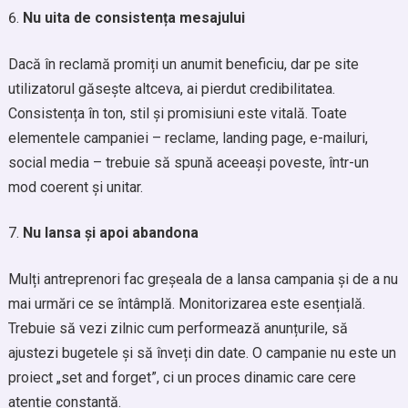
Nu uita de consistența mesajului
Dacă în reclamă promiți un anumit beneficiu, dar pe site
utilizatorul găsește altceva, ai pierdut credibilitatea.
Consistența în ton, stil și promisiuni este vitală. Toate
elementele campaniei – reclame, landing page, e-mailuri,
social media – trebuie să spună aceeași poveste, într-un
mod coerent și unitar.
Nu lansa și apoi abandona
Mulți antreprenori fac greșeala de a lansa campania și de a nu
mai urmări ce se întâmplă. Monitorizarea este esențială.
Trebuie să vezi zilnic cum performează anunțurile, să
ajustezi bugetele și să înveți din date. O campanie nu este un
proiect „set and forget”, ci un proces dinamic care cere
atenție constantă.