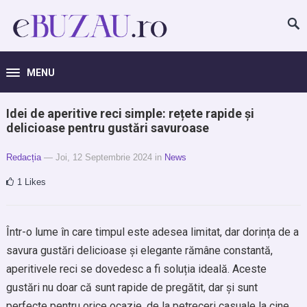
MENU
Idei de aperitive reci simple: rețete rapide și
delicioase pentru gustări savuroase
Redacția
— Joi, 12 Septembrie 2024
in
News
1
Likes
Într-o lume în care timpul este adesea limitat, dar dorința de a
savura gustări delicioase și elegante rămâne constantă,
aperitivele reci se dovedesc a fi soluția ideală. Aceste
gustări nu doar că sunt rapide de pregătit, dar și sunt
perfecte pentru orice ocazie, de la petreceri casuale la cine