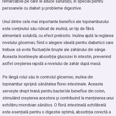
remarcabile pe care le aduce sănătății, în special pentru
persoanele cu diabet și probleme digestive.
Unul dintre cele mai importante beneficii ale topinamburului
este conținutul său ridicat de inulină, un tip de fibră
alimentară solubilă, cu efect prebiotic. Inulina ajută la reglarea
nivelului glicemiei, fiind o alegere ideală pentru diabeticii care
trebuie să evite fluctuațiile bruște ale zahărului din sânge.
Aceasta încetinește absorbția glucozei în intestin, prevenind
astfel creșterea rapidă a nivelului de zahăr după masă.
Pe lângă rolul său în controlul glicemiei, inulina din
topinambur sprijină sănătatea florei intestinale. Aceasta
servește drept hrană pentru bacteriile benefice din colon,
stimulând creșterea acestora și contribuind la menținerea unui
echilibru microbian sănătos. O floră intestinală echilibrată
este esențială pentru o digestie optimă, absorbția corectă a