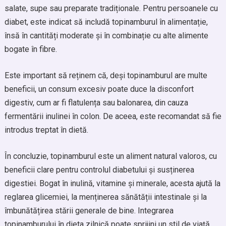
salate, supe sau preparate tradiționale. Pentru persoanele cu
diabet, este indicat să includă topinamburul în alimentație,
însă în cantități moderate și în combinație cu alte alimente
bogate în fibre.
Este important să reținem că, deși topinamburul are multe
beneficii, un consum excesiv poate duce la disconfort
digestiv, cum ar fi flatulența sau balonarea, din cauza
fermentării inulinei în colon. De aceea, este recomandat să fie
introdus treptat în dietă.
În concluzie, topinamburul este un aliment natural valoros, cu
beneficii clare pentru controlul diabetului și susținerea
digestiei. Bogat în inulină, vitamine și minerale, acesta ajută la
reglarea glicemiei, la menținerea sănătății intestinale și la
îmbunătățirea stării generale de bine. Integrarea
topinamburului în dieta zilnică poate sprijini un stil de viață