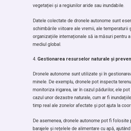
vegetației și a regiunilor aride sau inundabile.
Datele colectate de dronele autonome sunt esenți
schimbările viitoare ale vremii, ale temperaturii ș
organizațiile internaționale să ia măsuri pentru 
mediul global.
Gestionarea resurselor naturale și preven
Dronele autonome sunt utilizate și în gestionarea 
minele. De exemplu, dronele pot inspecta terenur
monitoriza irigarea, iar în cazul pădurilor, ele p
cazul unor dezastre naturale, cum ar fi inundațiil
timp real ale zonelor afectate și pot ajuta la co
De asemenea, dronele autonome pot fi folosite pent
barajele și rețelele de alimentare cu apă, ajutân