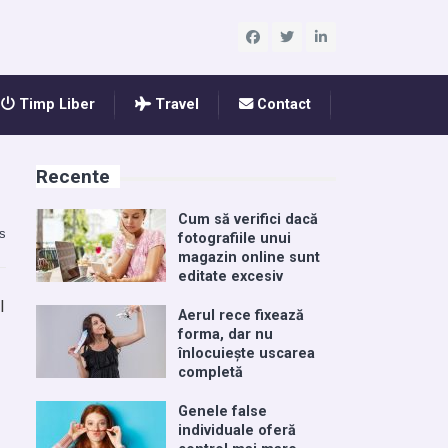
Timp Liber
Travel
Contact
Recente
Cum să verifici dacă
s
fotografiile unui
magazin online sunt
editate excesiv
l
Aerul rece fixează
forma, dar nu
înlocuiește uscarea
completă
Genele false
individuale oferă