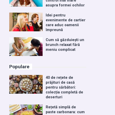
control mai mare
asupra formei ochilor
Idei pentru
evenimente de cartier
care aduc oamenii
împreună
Cum să găzduiești un
brunch relaxat fără
meniu complicat
Populare
40 de rețete de
prăjituri de casă
pentru sărbători:
colecția completă de
deserturi
Rețetă simplă de
paste carbonara: cum