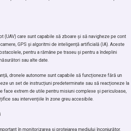
ot (UAV) care sunt capabile să zboare și să navigheze pe cont
amere, GPS și algoritmi de inteligență artificială (IA). Aceste
obstacolele, pentru a rămâne pe traseu și pentru a îndeplini
măsurători sau alte date.
anță, dronele autonome sunt capabile să funcționeze fără un
eze un set de instrucțiuni predeterminate sau să reacționeze la
 le face extrem de utile pentru misiuni complexe și periculoase,
țifice sau intervențiile în zone greu accesibile.
i
portant în monitorizarea și protejarea mediului înconjurător.