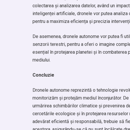
colectarea și analizarea datelor, având un impact 
inteligenței artificiale, dronele vor putea analiz
pentru a maximiza eficiența și precizia intervenții
De asemenea, dronele autonome vor putea fi utiliza
senzorii terestri, pentru a oferi o imagine complet
esențial în protejarea planetei și în combaterea
mediului.
Concluzie
Dronele autonome reprezintă o tehnologie revolu
monitorizăm și protejăm mediul înconjurător. De 
urmărirea schimbărilor climatice și prevenirea de
cercetările ecologice și în protejarea resurselor 
adevărat eficientă și responsabilă, trebuie să fie
acestora, asigurându-se că nu sunt încălcate dre