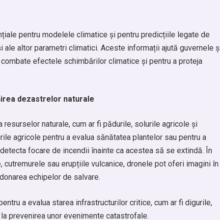
ale pentru modelele climatice și pentru predicțiile legate de
i ale altor parametri climatici. Aceste informații ajută guvernele ș
a combate efectele schimbărilor climatice și pentru a proteja
irea dezastrelor naturale
resurselor naturale, cum ar fi pădurile, solurile agricole și
ile agricole pentru a evalua sănătatea plantelor sau pentru a
ot detecta focare de incendii înainte ca acestea să se extindă. În
e, cutremurele sau erupțiile vulcanice, dronele pot oferi imagini în
ordonarea echipelor de salvare.
ru a evalua starea infrastructurilor critice, cum ar fi digurile,
d la prevenirea unor evenimente catastrofale.