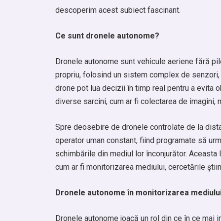
descoperim acest subiect fascinant.
Ce sunt dronele autonome?
Dronele autonome sunt vehicule aeriene fără pil
propriu, folosind un sistem complex de senzori, c
drone pot lua decizii în timp real pentru a evita 
diverse sarcini, cum ar fi colectarea de imagini, 
Spre deosebire de dronele controlate de la dist
operator uman constant, fiind programate să urm
schimbările din mediul lor înconjurător. Aceasta
cum ar fi monitorizarea mediului, cercetările știin
Dronele autonome în monitorizarea mediulu
Dronele autonome joacă un rol din ce în ce mai im