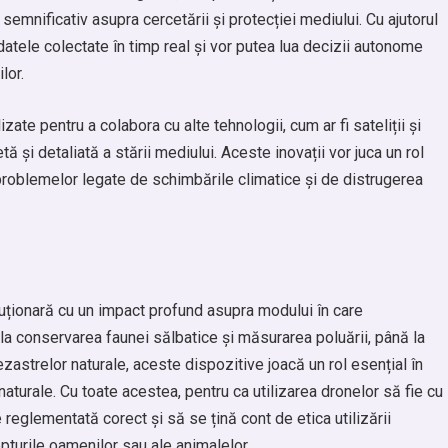
semnificativ asupra cercetării și protecției mediului. Cu ajutorul
a datele colectate în timp real și vor putea lua decizii autonome
lor.
te pentru a colabora cu alte tehnologii, cum ar fi sateliții și
ă și detaliată a stării mediului. Aceste inovații vor juca un rol
 problemelor legate de schimbările climatice și de distrugerea
ționară cu un impact profund asupra modului în care
la conservarea faunei sălbatice și măsurarea poluării, până la
zastrelor naturale, aceste dispozitive joacă un rol esențial în
naturale. Cu toate acestea, pentru ca utilizarea dronelor să fie cu
 reglementată corect și să se țină cont de etica utilizării
pturile oamenilor sau ale animalelor.