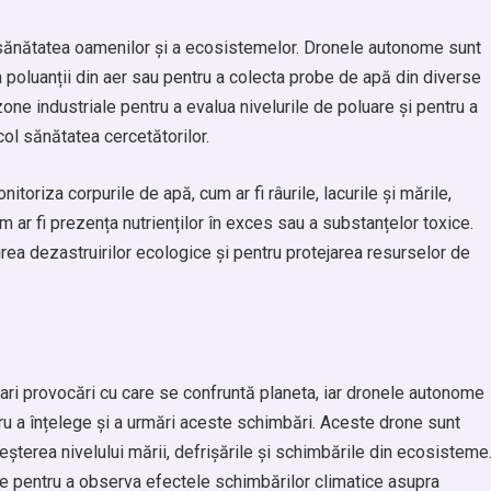
u sănătatea oamenilor și a ecosistemelor. Dronele autonome sunt
 poluanții din aer sau pentru a colecta probe de apă din diverse
one industriale pentru a evalua nivelurile de poluare și pentru a
col sănătatea cercetătorilor.
toriza corpurile de apă, cum ar fi râurile, lacurile și mările,
m ar fi prezența nutrienților în exces sau a substanțelor toxice.
ea dezastruirilor ecologice și pentru protejarea resurselor de
ari provocări cu care se confruntă planeta, iar dronele autonome
tru a înțelege și a urmări aceste schimbări. Aceste drone sunt
reșterea nivelului mării, defrișările și schimbările din ecosisteme
ce pentru a observa efectele schimbărilor climatice asupra