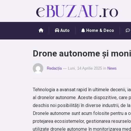
Auto
Home & Deco
Drone autonome și monit
Redacția
— Luni, 14 Aprilie 2025
in
News
Tehnologia a avansat rapid în ultimele decenii, 
al dronelor autonome. Aceste dispozitive, care po
deschis noi posibilități în diverse industrii, de la
Dronele autonome sunt acum folosite pentru a co
protejarea ecosistemelor, gestionarea resurselo
utilizate dronele autonome în monitorizarea medi