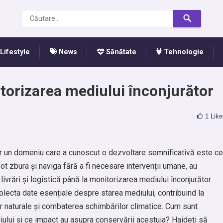
Lifestyle
News
Sănătate
Tehnologie
orizarea mediului înconjurător
1
Like
iar un domeniu care a cunoscut o dezvoltare semnificativă este ce
t zbura și naviga fără a fi necesare intervenții umane, au
 livrări și logistică până la monitorizarea mediului înconjurător.
lecta date esențiale despre starea mediului, contribuind la
r naturale și combaterea schimbărilor climatice. Cum sunt
ului și ce impact au asupra conservării acestuia? Haideți să