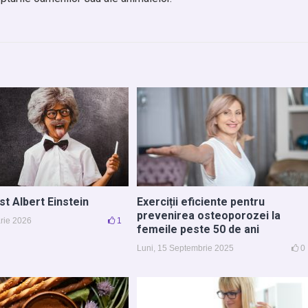
st Albert Einstein
Exerciții eficiente pentru
prevenirea osteoporozei la
arie 2026
1
femeile peste 50 de ani
Luni, 15 Septembrie 2025
0