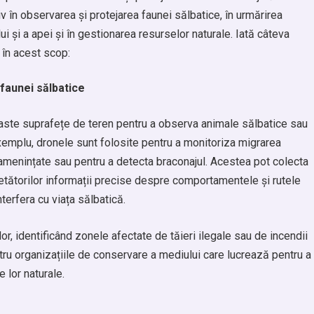
v în observarea și protejarea faunei sălbatice, în urmărirea
lui și a apei și în gestionarea resurselor naturale. Iată câteva
 în acest scop:
 faunei sălbatice
ste suprafețe de teren pentru a observa animale sălbatice sau
exemplu, dronele sunt folosite pentru a monitoriza migrarea
i amenințate sau pentru a detecta braconajul. Acestea pot colecta
rcetătorilor informații precise despre comportamentele și rutele
terfera cu viața sălbatică.
lor, identificând zonele afectate de tăieri ilegale sau de incendii
tru organizațiile de conservare a mediului care lucrează pentru a
e lor naturale.