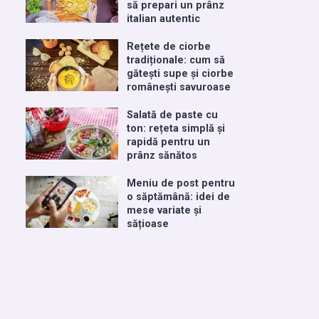
să prepari un prânz
italian autentic
Rețete de ciorbe
tradiționale: cum să
gătești supe și ciorbe
românești savuroase
Salată de paste cu
ton: rețeta simplă și
rapidă pentru un
prânz sănătos
Meniu de post pentru
o săptămână: idei de
mese variate și
sățioase