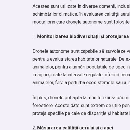
Acestea sunt utilizate în diverse domenii, inclusi
schimbărilor climatice, în evaluarea calității aeru
moduri prin care dronele autonome sunt folosite
Monitorizarea biodiversității și protejarea
Dronele autonome sunt capabile să survoleze va
pentru a evalua starea habitatelor naturale. De 
animalelor, pentru a urmări populațiile de speci
imagini și date la intervale regulate, oferind ce
animalelor, fără a perturba ecosistemele sau a in
În plus, dronele pot ajuta la monitorizarea păduri
forestiere. Aceste date sunt extrem de utile pen
proteja speciile pe cale de dispariție și habitatel
Măsurarea calității aerului și a apei