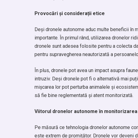
Provocări și considerații etice
Deși dronele autonome aduc multe beneficii în mo
importante. În primul rând, utilizarea dronelor ri
dronele sunt adesea folosite pentru a colecta dat
pentru supravegherea neautorizată a persoanelo
În plus, dronele pot avea un impact asupra faune
intruziv. Deși dronele pot fi o alternativă mai pu
mișcarea lor pot perturba animalele și ecosistem
să fie bine reglementată și atent monitorizată.
Viitorul dronelor autonome în monitorizarea
Pe măsură ce tehnologia dronelor autonome conti
este extrem de promițător. Dronele vor deveni din