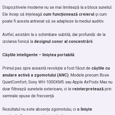
Dispozitivele moderne nu se mai limitează la a bloca sunetul.
Ele încep să înțeleagă
cum funcționează creierul
și cum
poate fi acesta antrenat să se adapteze la mediul auditiv.
Astfel, asistăm la o schimbare subtilă, dar profundă: de la
izolarea fonică la
designul sonor al concentrării
.
Căștile inteligente – liniștea portabilă
Primul pas spre această revoluție a fost făcut de
căștile cu
anulare activă a zgomotului (ANC)
. Modele precum Bose
QuietComfort, Sony WH-1000XM5 sau Apple AirPods Max nu
doar filtrează sunetele exterioare, ci le
reinterpretează
prin
semnale opuse de frecvență.
Rezultatul nu este absența zgomotului, ci
o liniște