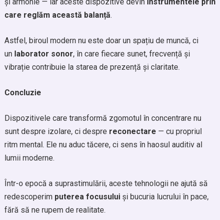
și armonie — iar aceste dispozitive devin
instrumentele prin
care reglăm această balanță
.
Astfel, biroul modern nu este doar un spațiu de muncă, ci
un
laborator sonor
, în care fiecare sunet, frecvență și
vibrație contribuie la starea de prezență și claritate.
Concluzie
Dispozitivele care transformă zgomotul în concentrare nu
sunt despre izolare, ci despre
reconectare
— cu propriul
ritm mental. Ele nu aduc tăcere, ci sens în haosul auditiv al
lumii moderne.
Într-o epocă a suprastimulării, aceste tehnologii ne ajută să
redescoperim
puterea focusului
și bucuria lucrului în pace,
fără să ne rupem de realitate.