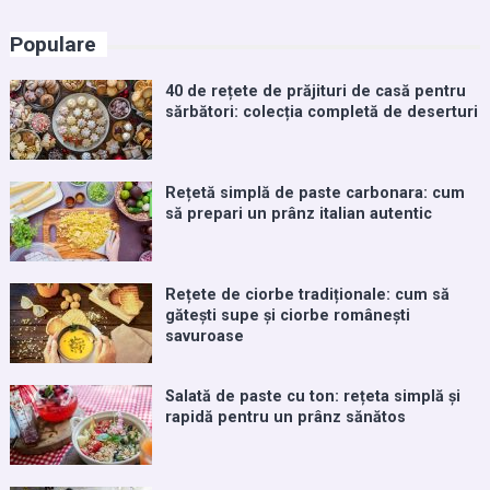
Populare
40 de rețete de prăjituri de casă pentru
sărbători: colecția completă de deserturi
Rețetă simplă de paste carbonara: cum
să prepari un prânz italian autentic
Rețete de ciorbe tradiționale: cum să
gătești supe și ciorbe românești
savuroase
Salată de paste cu ton: rețeta simplă și
rapidă pentru un prânz sănătos