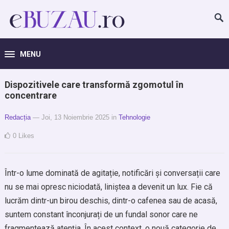
MENU
Dispozitivele care transformă zgomotul în
concentrare
Redacția
— Joi, 13 Noiembrie 2025
in
Tehnologie
0
Likes
Într-o lume dominată de agitație, notificări și conversații care
nu se mai opresc niciodată, liniștea a devenit un lux. Fie că
lucrăm dintr-un birou deschis, dintr-o cafenea sau de acasă,
suntem constant înconjurați de un fundal sonor care ne
fragmentează atenția. În acest context, o nouă categorie de