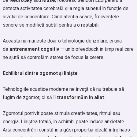
de
NeuroSky
sau
Muse
, folosesc senzori EEG pentru a
detecta activitatea cerebrală și a regla sunetul în funcție de
nivelul de concentrare. Când atenția scade, frecvențele
sonore se modifică subtil pentru a o restabili.
Aceasta nu mai este doar o tehnologie de izolare, ci una
de
antrenament cognitiv
— un biofeedback în timp real care
ne ajută să controlăm starea de focus la cerere.
Echilibrul dintre zgomot și liniște
Tehnologiile acustice moderne ne învață că nu trebuie să
fugim de zgomot, ci să îl
transformăm în aliat
.
Zgomotul potrivit poate stimula creativitatea, ritmul sau
energia. Liniștea totală, în schimb, poate induce anxietate.
Arta concentrării constă în a găsi proporția ideală între haos