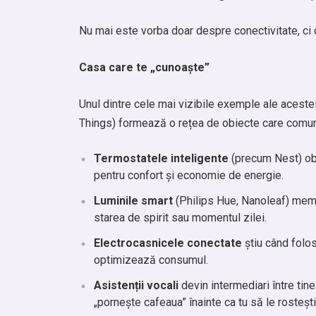
Nu mai este vorba doar despre conectivitate, c
Casa care te „cunoaște”
Unul dintre cele mai vizibile exemple ale acestei
Things) formează o rețea de obiecte care comuni
Termostatele inteligente
(precum Nest) obs
pentru confort și economie de energie.
Luminile smart
(Philips Hue, Nanoleaf) memo
starea de spirit sau momentul zilei.
Electrocasnicele conectate
știu când folos
optimizează consumul.
Asistenții vocali
devin intermediari între tin
„pornește cafeaua” înainte ca tu să le rostești