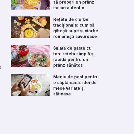
să prepari un prânz
italian autentic
Rețete de ciorbe
tradiționale: cum să
gătești supe și ciorbe
românești savuroase
Salată de paste cu
ton: rețeta simplă și
rapidă pentru un
prânz sănătos
a
Meniu de post pentru
o săptămână: idei de
mese variate și
sățioase