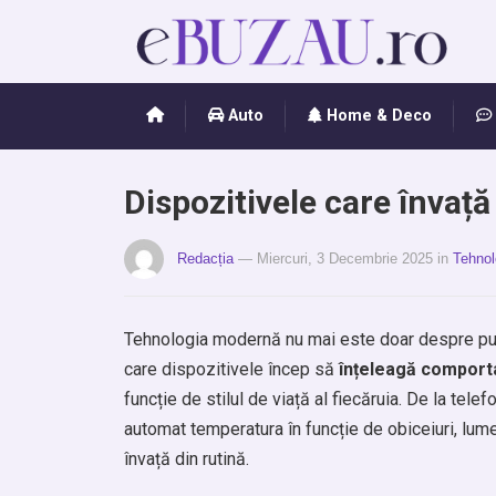
Auto
Home & Deco
Dispozitivele care învață 
Redacția
— Miercuri, 3 Decembrie 2025
in
Tehnol
Tehnologia modernă nu mai este doar despre put
care dispozitivele încep să
înțeleagă compor
funcție de stilul de viață al fiecăruia. De la tel
automat temperatura în funcție de obiceiuri, lum
învață din rutină.