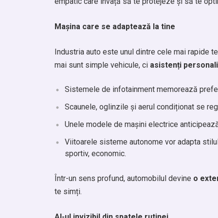
empatic care învață să te protejeze și să te opt
Mașina care se adaptează la tine
Industria auto este unul dintre cele mai rapide t
mai sunt simple vehicule, ci
asistenți personali
Sistemele de infotainment memorează preferi
Scaunele, oglinzile și aerul condiționat se re
Unele modele de mașini electrice anticipează 
Viitoarele sisteme autonome vor adapta stilu
sportiv, economic.
Într-un sens profund, automobilul devine
o exten
te simți.
AI-ul invizibil din spatele rutinei