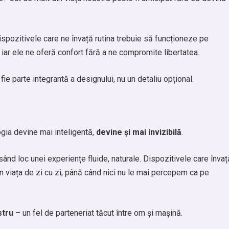
ispozitivele care ne învață rutina trebuie să funcționeze pe
, iar ele ne oferă confort fără a ne compromite libertatea.
 fie parte integrantă a designului, nu un detaliu opțional.
gia devine mai inteligentă,
devine și mai invizibilă
.
ând loc unei experiențe fluide, naturale. Dispozitivele care învaț
 în viața de zi cu zi, până când nici nu le mai percepem ca pe
stru
– un fel de parteneriat tăcut între om și mașină.