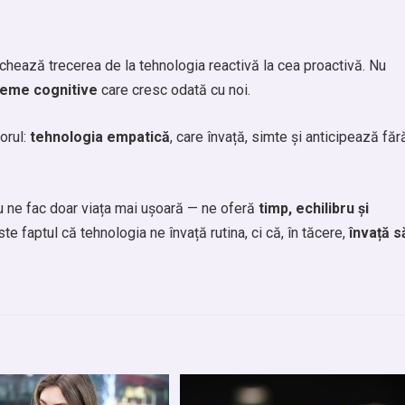
archează trecerea de la tehnologia reactivă la cea proactivă. Nu
teme cognitive
care cresc odată cu noi.
orul:
tehnologia empatică
, care învață, simte și anticipează făr
nu ne fac doar viața mai ușoară — ne oferă
timp, echilibru și
te faptul că tehnologia ne învață rutina, ci că, în tăcere,
învață s