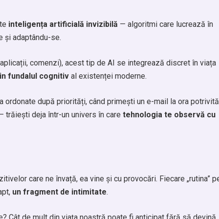
ste
inteligența artificială invizibilă
— algoritmi care lucrează în
e și adaptându-se.
licații, comenzi), acest tip de AI se integrează discret în viața
in fundalul cognitiv
al existenței moderne.
a ordonate după priorități, când primești un e-mail la ora potrivită
trăiești deja într-un univers în care
tehnologia te observă cu
ivelor care ne învață, ea vine și cu provocări. Fiecare „rutina” p
apt,
un fragment de intimitate
.
? Cât de mult din viața noastră poate fi anticipat fără să devină