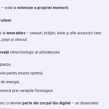
ă — este
o extensie a propriei memorii
.
rutinei
e la
wearables
– ceasuri, brățări, inele și alte accesorii care
 pașii și stresul.
nvață
ritmul biologic al utilizatorului:
 pauze;
ele pentru trezire optimă;
 de energie;
onică prin variațiile fiziologice.
ern, ci devine
parte din corpul tău digital
— un observator