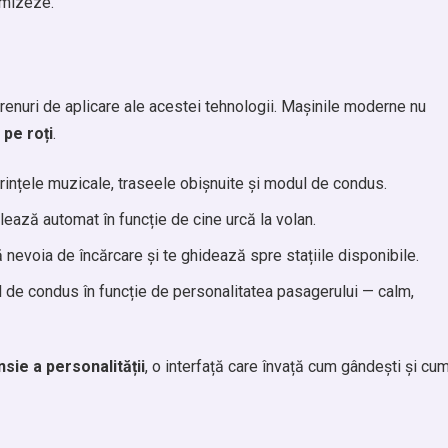
imizeze.
erenuri de aplicare ale acestei tehnologii. Mașinile moderne nu
 pe roți
.
nțele muzicale, traseele obișnuite și modul de condus.
glează automat în funcție de cine urcă la volan.
nevoia de încărcare și te ghidează spre stațiile disponibile.
l de condus în funcție de personalitatea pasagerului — calm,
sie a personalității
, o interfață care învață cum gândești și cu