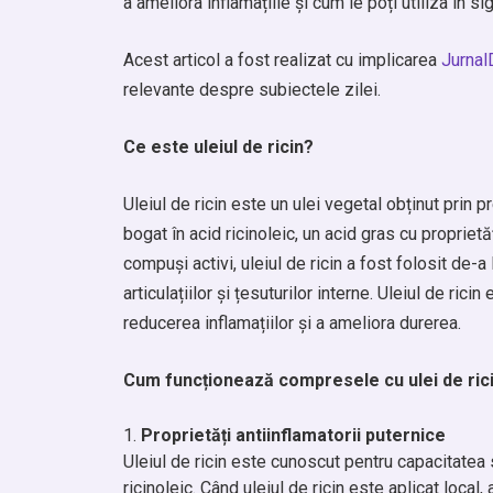
a ameliora inflamațiile și cum le poți utiliza în si
Acest articol a fost realizat cu implicarea
Jurnal
relevante despre subiectele zilei.
Ce este uleiul de ricin?
Uleiul de ricin este un ulei vegetal obținut prin
bogat în acid ricinoleic, un acid gras cu proprietă
compuși activi, uleiul de ricin a fost folosit de-a l
articulațiilor și țesuturilor interne. Uleiul de ri
reducerea inflamațiilor și a ameliora durerea.
Cum funcționează compresele cu ulei de rici
Proprietăți antiinflamatorii puternice
Uleiul de ricin este cunoscut pentru capacitatea s
ricinoleic. Când uleiul de ricin este aplicat local,