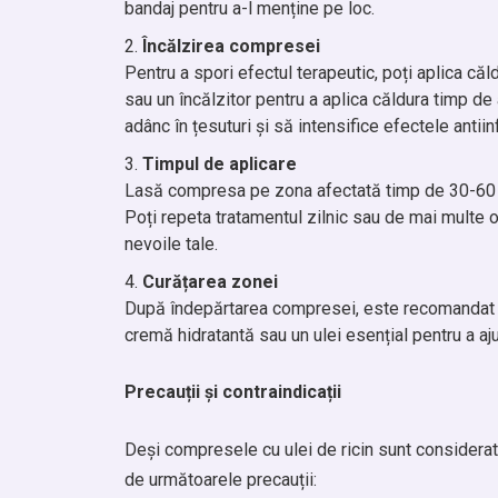
bandaj pentru a-l menține pe loc.
Încălzirea compresei
Pentru a spori efectul terapeutic, poți aplica că
sau un încălzitor pentru a aplica căldura timp d
adânc în țesuturi și să intensifice efectele antiin
Timpul de aplicare
Lasă compresa pe zona afectată timp de 30-60 de
Poți repeta tratamentul zilnic sau de mai multe o
nevoile tale.
Curățarea zonei
După îndepărtarea compresei, este recomandat să
cremă hidratantă sau un ulei esențial pentru a ajut
Precauții și contraindicații
Deși compresele cu ulei de ricin sunt considerat
de următoarele precauții: