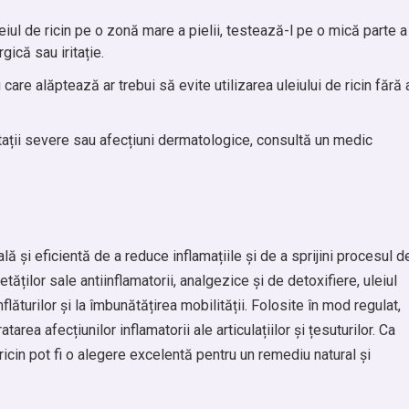
leiul de ricin pe o zonă mare a pielii, testează-l pe o mică parte a
rgică sau iritație.
care alăptează ar trebui să evite utilizarea uleiului de ricin fără 
ritații severe sau afecțiuni dermatologice, consultă un medic
ă și eficientă de a reduce inflamațiile și de a sprijini procesul d
etăților sale antiinflamatorii, analgezice și de detoxifiere, uleiul
flăturilor și la îmbunătățirea mobilității. Folosite în mod regulat,
area afecțiunilor inflamatorii ale articulațiilor și țesuturilor. Ca
cin pot fi o alegere excelentă pentru un remediu natural și