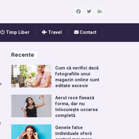
Timp Liber
Travel
Contact
Recente
Cum să verifici dacă
fotografiile unui
magazin online sunt
s
editate excesiv
Aerul rece fixează
forma, dar nu
înlocuiește uscarea
completă
e
Genele false
individuale oferă