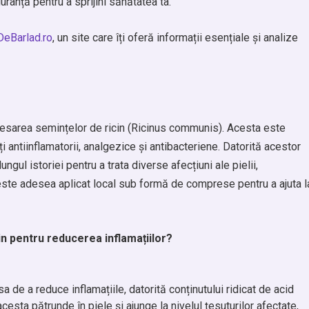
guranță pentru a sprijini sănătatea ta.
DeBarlad.ro
, un site care îți oferă informații esențiale și analize
 presarea semințelor de ricin (Ricinus communis). Acesta este
ți antiinflamatorii, analgezice și antibacteriene. Datorită acestor
ungul istoriei pentru a trata diverse afecțiuni ale pielii,
cin este adesea aplicat local sub formă de comprese pentru a ajuta l
n pentru reducerea inflamațiilor?
a de a reduce inflamațiile, datorită conținutului ridicat de acid
 acesta pătrunde în piele și ajunge la nivelul țesuturilor afectate,