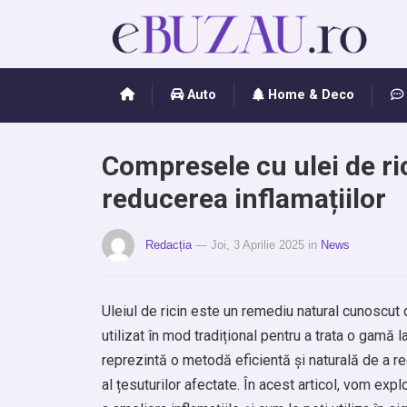
Auto
Home & Deco
Compresele cu ulei de ri
reducerea inflamațiilor
Redacția
— Joi, 3 Aprilie 2025
in
News
Uleiul de ricin este un remediu natural cunoscut 
utilizat în mod tradițional pentru a trata o gamă l
reprezintă o metodă eficientă și naturală de a re
al țesuturilor afectate. În acest articol, vom ex