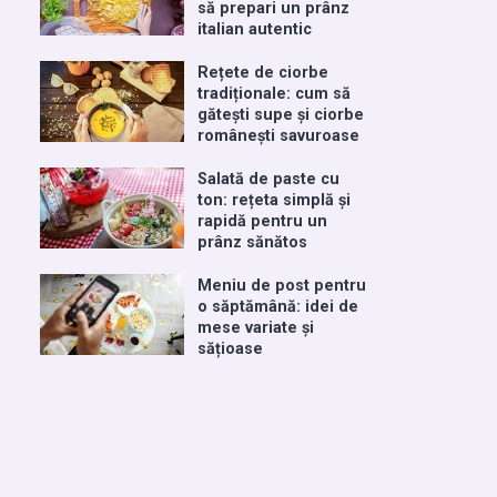
să prepari un prânz
italian autentic
Rețete de ciorbe
tradiționale: cum să
gătești supe și ciorbe
românești savuroase
Salată de paste cu
ton: rețeta simplă și
rapidă pentru un
prânz sănătos
Meniu de post pentru
o săptămână: idei de
mese variate și
sățioase