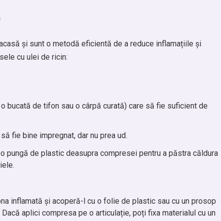
n
acasă și sunt o metodă eficientă de a reduce inflamațiile și
ele cu ulei de ricin:
o bucată de tifon sau o cârpă curată) care să fie suficient de
t să fie bine impregnat, dar nu prea ud.
au o pungă de plastic deasupra compresei pentru a păstra căldura
iele.
ona inflamată și acoperă-l cu o folie de plastic sau cu un prosop
. Dacă aplici compresa pe o articulație, poți fixa materialul cu un