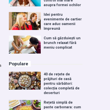
control mai mare
asupra formei ochilor
Idei pentru
evenimente de cartier
care aduc oamenii
împreună
Cum să găzduiești un
brunch relaxat fără
meniu complicat
Populare
a
40 de rețete de
prăjituri de casă
pentru sărbători:
colecția completă de
deserturi
Rețetă simplă de
paste carbonara: cum