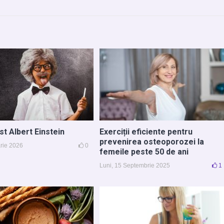
st Albert Einstein
Exerciții eficiente pentru
prevenirea osteoporozei la
arie 2026
0
femeile peste 50 de ani
Luni, 15 Septembrie 2025
1