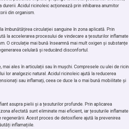
a durerii. Acidul ricinoleic acționează prin inhibarea anumitor
orii din organism.
a îmbunătățirea circulației sanguine în zona aplicată. Prin
tă la accelerarea procesului de vindecare a țesuturilor inflamate
nism. O circulație mai bună înseamnă mai mult oxigen și substanțe
regenerarea celulară și reducând disconfortul.
te, mai ales în articulații sau în mușchi. Compresele cu ulei de ricin
lui lor analgezic natural. Acidul ricinoleic ajută la reducerea
 tensionați sau inflamați, ceea ce duce la o mai bună mobilitate și
iant asupra pielii și a țesuturilor profunde. Prin aplicarea
zona afectată sunt eliminate mai eficient, iar țesuturile inflamate
 regenerării. Acest proces de detoxifiere ajută la prevenirea
tăți inflamațiile.