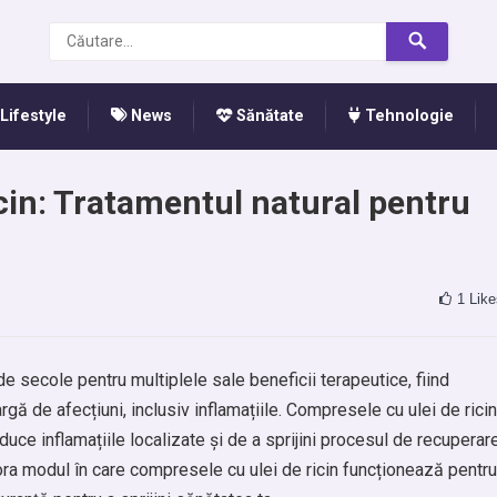
Lifestyle
News
Sănătate
Tehnologie
cin: Tratamentul natural pentru
1
Like
de secole pentru multiplele sale beneficii terapeutice, fiind
argă de afecțiuni, inclusiv inflamațiile. Compresele cu ulei de ricin
duce inflamațiile localizate și de a sprijini procesul de recuperar
plora modul în care compresele cu ulei de ricin funcționează pentru