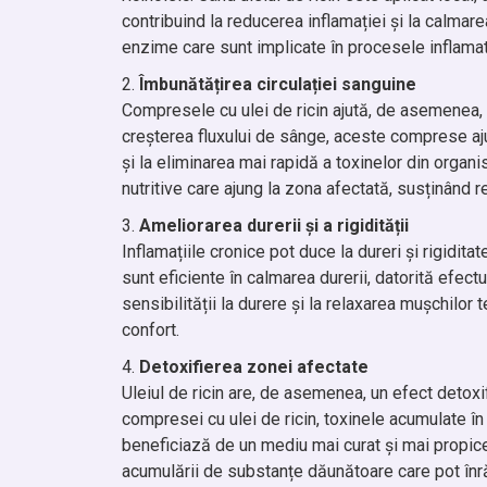
contribuind la reducerea inflamației și la calmare
enzime care sunt implicate în procesele inflamat
Îmbunătățirea circulației sanguine
Compresele cu ulei de ricin ajută, de asemenea, l
creșterea fluxului de sânge, aceste comprese aju
și la eliminarea mai rapidă a toxinelor din orga
nutritive care ajung la zona afectată, susținând 
Ameliorarea durerii și a rigidității
Inflamațiile cronice pot duce la dureri și rigidita
sunt eficiente în calmarea durerii, datorită efectu
sensibilității la durere și la relaxarea mușchilor
confort.
Detoxifierea zonei afectate
Uleiul de ricin are, de asemenea, un efect detoxif
compresei cu ulei de ricin, toxinele acumulate în 
beneficiază de un mediu mai curat și mai propice
acumulării de substanțe dăunătoare care pot înrău