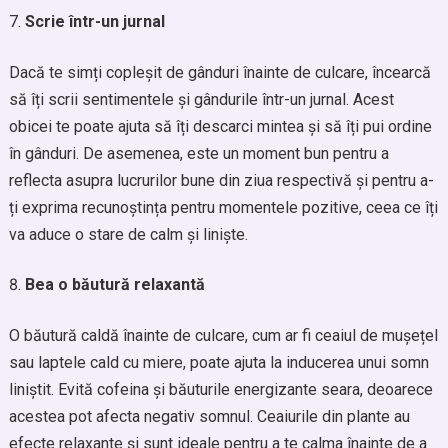
Scrie într-un jurnal
Dacă te simți copleșit de gânduri înainte de culcare, încearcă
să îți scrii sentimentele și gândurile într-un jurnal. Acest
obicei te poate ajuta să îți descarci mintea și să îți pui ordine
în gânduri. De asemenea, este un moment bun pentru a
reflecta asupra lucrurilor bune din ziua respectivă și pentru a-
ți exprima recunoștința pentru momentele pozitive, ceea ce îți
va aduce o stare de calm și liniște.
Bea o băutură relaxantă
O băutură caldă înainte de culcare, cum ar fi ceaiul de mușețel
sau laptele cald cu miere, poate ajuta la inducerea unui somn
liniștit. Evită cofeina și băuturile energizante seara, deoarece
acestea pot afecta negativ somnul. Ceaiurile din plante au
efecte relaxante și sunt ideale pentru a te calma înainte de a