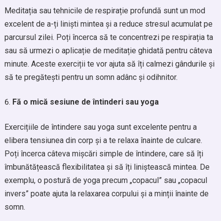
Meditația sau tehnicile de respirație profundă sunt un mod
excelent de a-ți liniști mintea și a reduce stresul acumulat pe
parcursul zilei. Poți încerca să te concentrezi pe respirația ta
sau să urmezi o aplicație de meditație ghidată pentru câteva
minute. Aceste exerciții te vor ajuta să îți calmezi gândurile și
să te pregătești pentru un somn adânc și odihnitor.
Fă o mică sesiune de întinderi sau yoga
Exercițiile de întindere sau yoga sunt excelente pentru a
elibera tensiunea din corp și a te relaxa înainte de culcare.
Poți încerca câteva mișcări simple de întindere, care să îți
îmbunătățească flexibilitatea și să îți liniștească mintea. De
exemplu, o postură de yoga precum „copacul” sau „copacul
invers” poate ajuta la relaxarea corpului și a minții înainte de
somn.