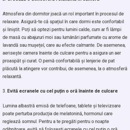
Atmosfera din dormitor joacă un rol important în procesul de
relaxare. Asigură-te că spațiul în care dormi este confortabil
și liniștit. Poți să optezi pentru lumini calde, cum ar fi lămpi
de masă cu abajururi moi sau lumânări parfumate cu arome de
lavandă sau mușețel, care au efecte calmante. De asemenea,
aerisește camera înainte de culcare pentru a asigura un aer
proaspăt și curat. O pernă confortabilă și lenjerie de pat
plăcută la atingere vor contribui, de asemenea, la o atmosferă
relaxantă.
Evită ecranele cu cel puțin o oră înainte de culcare
Lumina albastră emisă de telefoane, tablete și televizoare
poate perturba producția de melatonină, hormonul care
reglează somnul. Pentru a te pregăti pentru o noapte
odihnitoare, evită să folosești ecranele cu cel puțin o oră