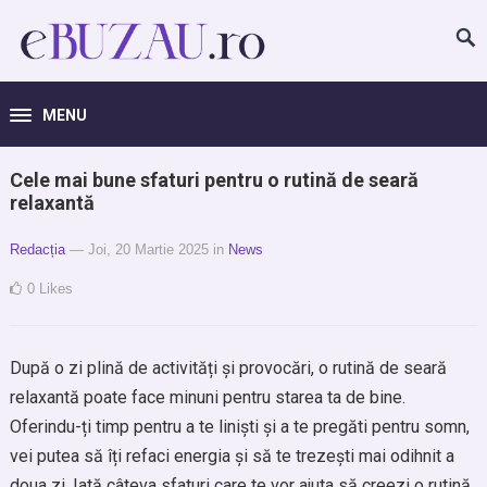
MENU
Cele mai bune sfaturi pentru o rutină de seară
relaxantă
Redacția
— Joi, 20 Martie 2025
in
News
0
Likes
După o zi plină de activități și provocări, o rutină de seară
relaxantă poate face minuni pentru starea ta de bine.
Oferindu-ți timp pentru a te liniști și a te pregăti pentru somn,
vei putea să îți refaci energia și să te trezești mai odihnit a
doua zi. Iată câteva sfaturi care te vor ajuta să creezi o rutină