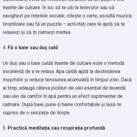
înainte de culcare. În loc să te uiți la televizor sau să
navighezi pe rețelele sociale, citește o carte, ascultă muzică
liniștitoare sau fă un puzzle – activități care te ajută să te
relaxezi și să îți calmezi mintea.
Fă o baie sau duș cald
Un duș sau o baie caldă înainte de culcare este o metodă
excelentă de a te relaxa. Apa caldă ajută la destinderea
mușchilor și reduce tensiunea acumulată în timpul zilei. Dacă
ai timp, adaugă câteva picături de ulei esențial de lavandă
sau ulei de camfor în apă pentru un efect suplimentar de
calmare. După baie, pune-ți haine confortabile și lasă-te
cuprins de o senzație de liniște.
Practică meditația sau respirația profundă