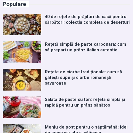
Populare
40 de rețete de prăjituri de casă pentru
sărbători: colecția completă de deserturi
Rețetă simplă de paste carbonara: cum
să prepari un prânz italian autentic
Rețete de ciorbe tradiționale: cum să
gătești supe și ciorbe românești
savuroase
Salată de paste cu ton: rețeta simplă și
rapidă pentru un prânz sănătos
Meniu de post pentru o săptămână: idei
de mese variate și sățioase