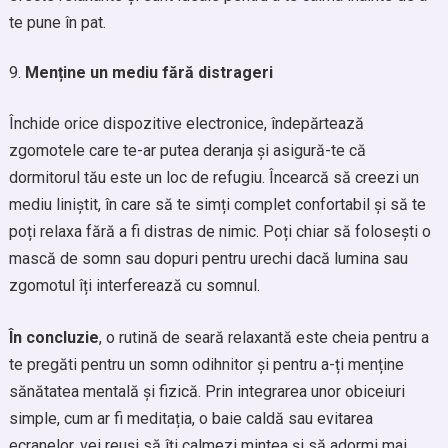
te pune în pat.
Menține un mediu fără distrageri
Închide orice dispozitive electronice, îndepărtează
zgomotele care te-ar putea deranja și asigură-te că
dormitorul tău este un loc de refugiu. Încearcă să creezi un
mediu liniștit, în care să te simți complet confortabil și să te
poți relaxa fără a fi distras de nimic. Poți chiar să folosești o
mască de somn sau dopuri pentru urechi dacă lumina sau
zgomotul îți interferează cu somnul.
În concluzie
, o rutină de seară relaxantă este cheia pentru a
te pregăti pentru un somn odihnitor și pentru a-ți menține
sănătatea mentală și fizică. Prin integrarea unor obiceiuri
simple, cum ar fi meditația, o baie caldă sau evitarea
ecranelor, vei reuși să îți calmezi mintea și să adormi mai