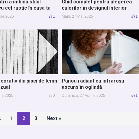
ntru a îmbina stilul
Ghid complet pentru alegerea
 cel rustic în casa ta
culorilor în designul interior
ulie 2025
1
Marți, 27 Mai 2025
1
corativ din șipci de lemn
Panou radiant cu infraroșu
izual
ascuns în oglindă
ilie 2025
0
Duminică, 27 Aprilie 2025
1
s
1
2
3
Next »