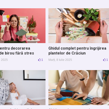
pentru decorarea
Ghidul complet pentru îngrijirea
 de birou fără stres
plantelor de Crăciun
ie 2025
1
Marți, 8 Iulie 2025
1