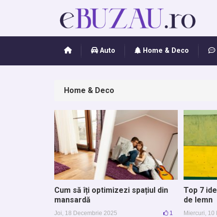
Auto
Home & Deco
Home & Deco
Cum să îți optimizezi spațiul din
Top 7 ide
mansardă
de lemn
Joi, 18 Decembrie 2025
1
Miercuri, 1