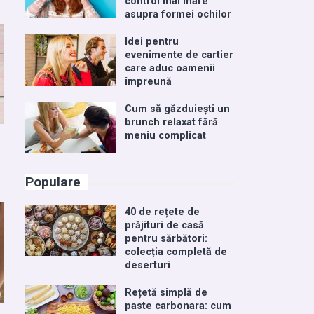
control mai mare
asupra formei ochilor
Idei pentru
evenimente de cartier
care aduc oamenii
împreună
Cum să găzduiești un
brunch relaxat fără
meniu complicat
Populare
40 de rețete de
prăjituri de casă
pentru sărbători:
colecția completă de
deserturi
Rețetă simplă de
paste carbonara: cum