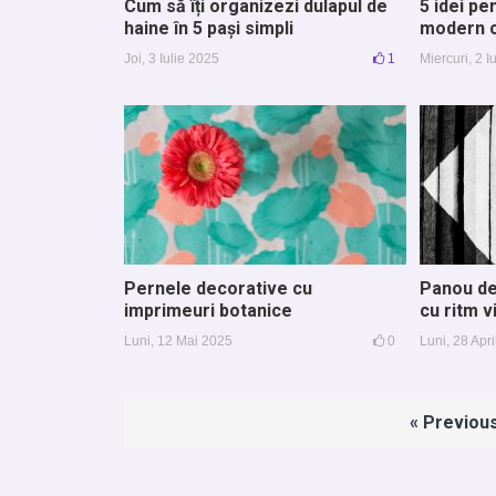
Cum să îți organizezi dulapul de
5 idei pe
haine în 5 pași simpli
modern cu
Joi, 3 Iulie 2025
1
Miercuri, 2 I
Pernele decorative cu
Panou de
imprimeuri botanice
cu ritm v
Luni, 12 Mai 2025
0
Luni, 28 Apr
Paginație
« Previou
articole