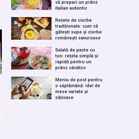
să prepari un prânz
italian autentic
Rețete de ciorbe
tradiționale: cum să
gătești supe și ciorbe
românești savuroase
Salată de paste cu
ton: rețeta simplă și
rapidă pentru un
prânz sănătos
Meniu de post pentru
o săptămână: idei de
mese variate și
sățioase