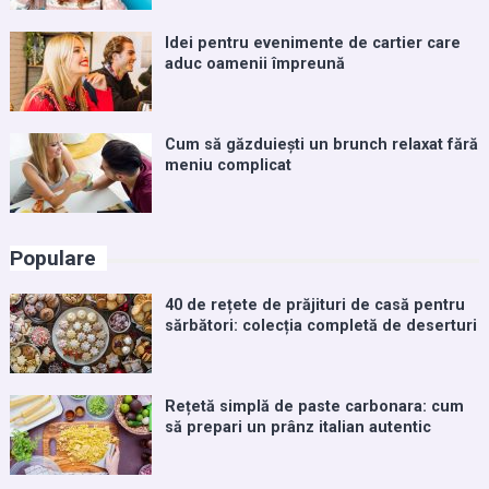
Idei pentru evenimente de cartier care
aduc oamenii împreună
Cum să găzduiești un brunch relaxat fără
meniu complicat
Populare
40 de rețete de prăjituri de casă pentru
sărbători: colecția completă de deserturi
Rețetă simplă de paste carbonara: cum
să prepari un prânz italian autentic