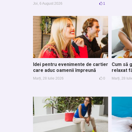
Joi, 6 August 2026
1
Idei pentru evenimente de cartier
Cum să g
care aduc oamenii împreună
relaxat 
Marți, 28 Iulie 2026
0
Marți, 28 Iul