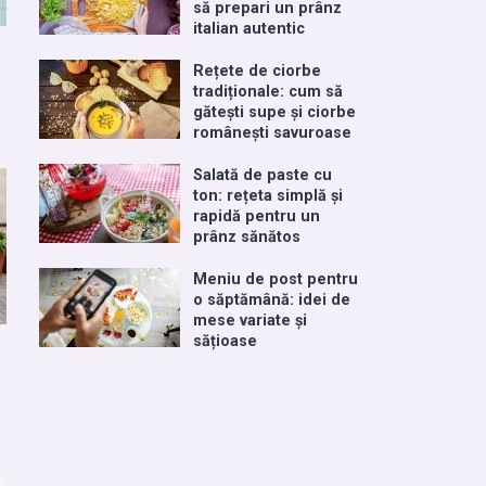
să prepari un prânz
italian autentic
Rețete de ciorbe
tradiționale: cum să
gătești supe și ciorbe
românești savuroase
Salată de paste cu
ton: rețeta simplă și
rapidă pentru un
prânz sănătos
Meniu de post pentru
o săptămână: idei de
mese variate și
sățioase