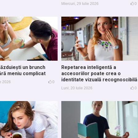
Miercuri, 29 Iulie 2026
0
ăzduiești un brunch
Repetarea inteligentă a
fără meniu complicat
accesoriilor poate crea o
identitate vizuală recognoscibilă
ie 2026
0
Luni, 20 Iulie 2026
0