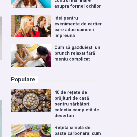
control mai mare
asupra formei ochilor
Idei pentru
evenimente de cartier
care aduc oamenii
împreună
Cum să găzduiești un
brunch relaxat fără
meniu complicat
Populare
40 de rețete de
prăjituri de casă
pentru sărbători:
colecția completă de
deserturi
Rețetă simplă de
paste carbonara: cum