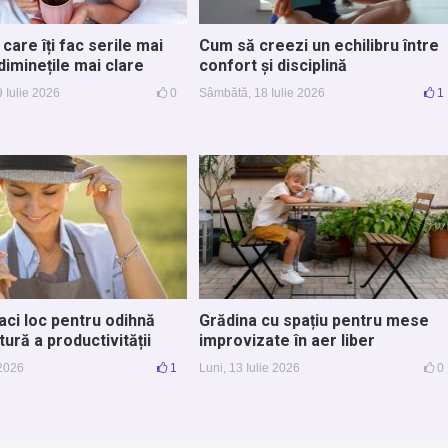
 care îți fac serile mai
Cum să creezi un echilibru între
diminețile mai clare
confort și disciplină
 Iulie 2026
0
Sâmbătă, 18 Iulie 2026
1
aci loc pentru odihnă
Grădina cu spațiu pentru mese
ltură a productivității
improvizate în aer liber
 2026
1
Luni, 13 Iulie 2026
0