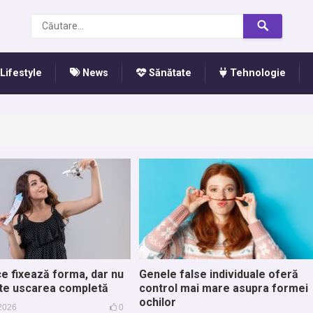
Lifestyle
News
Sănătate
Tehnologie
ce fixează forma, dar nu
Genele false individuale oferă
ște uscarea completă
control mai mare asupra formei
ochilor
 2026
0