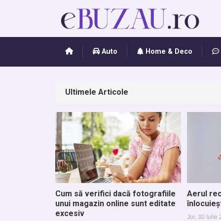
Auto
Home & Deco
Ultimele Articole
Cum să verifici dacă fotografiile
Aerul re
unui magazin online sunt editate
înlocuie
excesiv
Joi, 30 Iulie