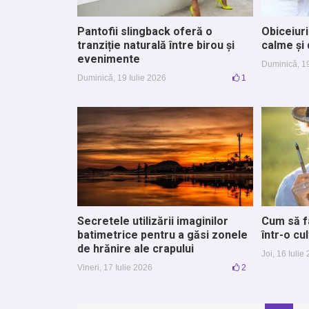
Pantofii slingback oferă o
Obiceiuri
tranziție naturală între birou și
calme și 
evenimente
Duminică, 19
Duminică, 19 Iulie 2026
1
Secretele utilizării imaginilor
Cum să f
batimetrice pentru a găsi zonele
într-o cu
de hrănire ale crapului
Joi, 16 Iulie
Vineri, 17 Iulie 2026
2