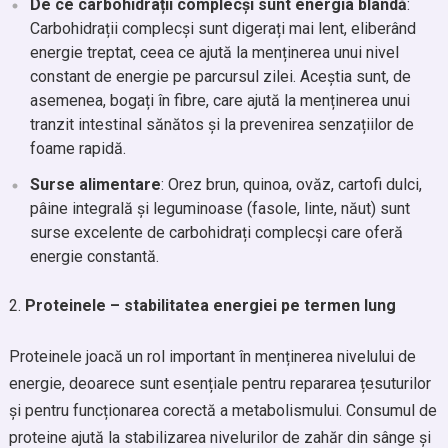
De ce carbohidrații complecși sunt energia blândă
:
Carbohidrații complecși sunt digerați mai lent, eliberând
energie treptat, ceea ce ajută la menținerea unui nivel
constant de energie pe parcursul zilei. Aceștia sunt, de
asemenea, bogați în fibre, care ajută la menținerea unui
tranzit intestinal sănătos și la prevenirea senzațiilor de
foame rapidă.
Surse alimentare
: Orez brun, quinoa, ovăz, cartofi dulci,
pâine integrală și leguminoase (fasole, linte, năut) sunt
surse excelente de carbohidrați complecși care oferă
energie constantă.
Proteinele – stabilitatea energiei pe termen lung
Proteinele joacă un rol important în menținerea nivelului de
energie, deoarece sunt esențiale pentru repararea țesuturilor
și pentru funcționarea corectă a metabolismului. Consumul de
proteine ajută la stabilizarea nivelurilor de zahăr din sânge și