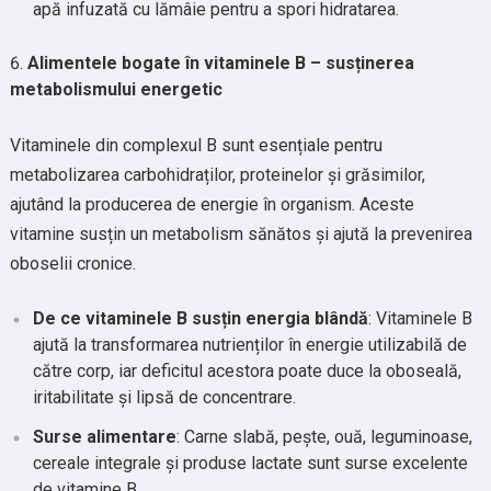
apă infuzată cu lămâie pentru a spori hidratarea.
Alimentele bogate în vitaminele B – susținerea
metabolismului energetic
Vitaminele din complexul B sunt esențiale pentru
metabolizarea carbohidraților, proteinelor și grăsimilor,
ajutând la producerea de energie în organism. Aceste
vitamine susțin un metabolism sănătos și ajută la prevenirea
oboselii cronice.
De ce vitaminele B susțin energia blândă
: Vitaminele B
ajută la transformarea nutrienților în energie utilizabilă de
către corp, iar deficitul acestora poate duce la oboseală,
iritabilitate și lipsă de concentrare.
Surse alimentare
: Carne slabă, pește, ouă, leguminoase,
cereale integrale și produse lactate sunt surse excelente
de vitamine B.