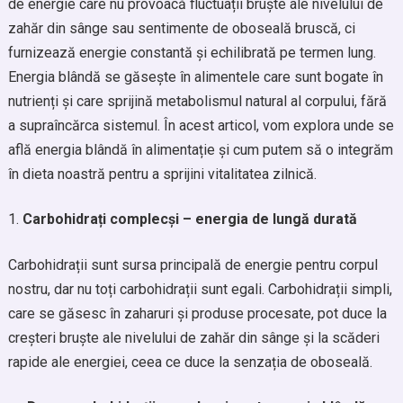
de energie care nu provoacă fluctuații bruște ale nivelului de
zahăr din sânge sau sentimente de oboseală bruscă, ci
furnizează energie constantă și echilibrată pe termen lung.
Energia blândă se găsește în alimentele care sunt bogate în
nutrienți și care sprijină metabolismul natural al corpului, fără
a supraîncărca sistemul. În acest articol, vom explora unde se
află energia blândă în alimentație și cum putem să o integrăm
în dieta noastră pentru a sprijini vitalitatea zilnică.
Carbohidrați complecși – energia de lungă durată
Carbohidrații sunt sursa principală de energie pentru corpul
nostru, dar nu toți carbohidrații sunt egali. Carbohidrații simpli,
care se găsesc în zaharuri și produse procesate, pot duce la
creșteri bruște ale nivelului de zahăr din sânge și la scăderi
rapide ale energiei, ceea ce duce la senzația de oboseală.