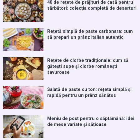
40 de rețete de prăjituri de casă pentru
sărbători: colecția completă de deserturi
Rețetă simplă de paste carbonara: cum
să prepari un prânz italian autentic
Rețete de ciorbe tradiționale: cum să
gătești supe și ciorbe românești
savuroase
Salată de paste cu ton: rețeta simplă și
rapidă pentru un prânz sănătos
Meniu de post pentru o săptămână: idei
de mese variate și sățioase