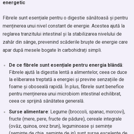
energetic
Fibrele sunt esențiale pentru o digestie sănătoasă și pentru
menținerea unui nivel constant de energie. Acestea ajută la
reglarea tranzitului intestinal și la stabilizarea nivelului de
zahăr din sânge, prevenind scăderile bruște de energie care
apar după mesele bogate în carbohidrați simpli.
De ce fibrele sunt esențiale pentru energia blândă
:
Fibrele ajută la digestia lentă a alimentelor, ceea ce duce
la eliberarea treptată a energiei și previne senzațiile de
foame și oboseală rapidă. În plus, fibrele sunt benefice
pentru menținerea unui microbiom intestinal echilibrat,
ceea ce sprijină sănătatea generală.
Surse alimentare
: Legume (broccoli, spanac, morcovi),
fructe (mere, pere, fructe de pădure), cereale integrale
(ovăz, quinoa, orez brun), leguminoase și semințe
(semințe de chia, semințe de in) sunt surse excelente de