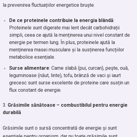
la prevenirea fluctuațiilor energetice bruște.
De ce proteinele contribuie la energia blândă
:
Proteinele sunt digerate mai lent decât carbohidrații
simpli, ceea ce ajută la menținerea unui nivel constant de
energie pe termen lung. În plus, proteinele ajută la
menținerea masei musculare și la susținerea funcțiilor
metabolice esențiale.
Surse alimentare
: Carne slabă (pui, curcan), pește, ouă,
leguminoase (năut, linte), tofu, brânză de vaci și iaurt
grecesc sunt surse excelente de proteine care susțin un
flux constant de energie.
Grăsimile sănătoase – combustibilul pentru energie
durabilă
Grăsimile sunt o sursă concentrată de energie și sunt
esențiale pentru organism, dar nu toate grăsimile sunt