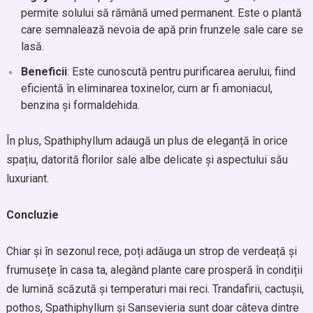
permite solului să rămână umed permanent. Este o plantă
care semnalează nevoia de apă prin frunzele sale care se
lasă.
Beneficii
: Este cunoscută pentru purificarea aerului, fiind
eficientă în eliminarea toxinelor, cum ar fi amoniacul,
benzina și formaldehida.
În plus, Spathiphyllum adaugă un plus de eleganță în orice
spațiu, datorită florilor sale albe delicate și aspectului său
luxuriant.
Concluzie
Chiar și în sezonul rece, poți adăuga un strop de verdeață și
frumusețe în casa ta, alegând plante care prosperă în condiții
de lumină scăzută și temperaturi mai reci. Trandafirii, cactușii,
pothos, Spathiphyllum și Sansevieria sunt doar câteva dintre