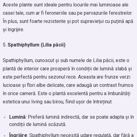
Aceste plante sunt ideale pentru locurile mai luminoase ale
casei tale, cum ar fi feroneriile sau pe pervazurile ferestrelor.
În plus, sunt foarte rezistente și pot supraviețui cu puțină apă
și îngrijire.
Spathiphyllum (Lilia păcii)
Spathiphyllum, cunoscut și sub numele de Lilia păcii, este o
plantă de interior care prosperă în condiții de lumină slabă și
este perfectă pentru sezonul rece. Aceasta are frunze verzi
lucioase și flori albe delicate, care adaugă un contrast frumos
în orice cameră. Este o plantă excelentă pentru a îmbunătăți
estetica unui living sau birou, fiind ușor de întreținut.
Lumină
: Preferă lumină indirectă, dar se poate adapta și în
condiții de lumină scăzută.
Îngrijire
: Spathiphyllum necesită udare regulată, dar fără a