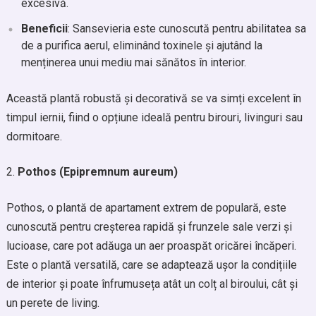
excesivă.
Beneficii
: Sansevieria este cunoscută pentru abilitatea sa
de a purifica aerul, eliminând toxinele și ajutând la
menținerea unui mediu mai sănătos în interior.
Această plantă robustă și decorativă se va simți excelent în
timpul iernii, fiind o opțiune ideală pentru birouri, livinguri sau
dormitoare.
Pothos (Epipremnum aureum)
Pothos, o plantă de apartament extrem de populară, este
cunoscută pentru creșterea rapidă și frunzele sale verzi și
lucioase, care pot adăuga un aer proaspăt oricărei încăperi.
Este o plantă versatilă, care se adaptează ușor la condițiile
de interior și poate înfrumuseța atât un colț al biroului, cât și
un perete de living.