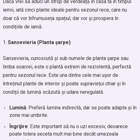
Dacă vrei să aduci un strop de verdeață în casa ta în timpul
iernii, iată cinci plante ideale pentru sezonul rece, care nu
doar că vor înfrumuseța spațiul, dar vor și prospera în
condițiile de iarnă.
Sansevieria (Planta șarpe)
Sansevieria, cunoscută și sub numele de planta șarpe sau
limba soacrei, este o plantă extrem de rezistentă, perfectă
pentru sezonul rece. Este una dintre cele mai ușor de
întreținut plante de interior și poate supraviețui chiar și în
condiții de lumină scăzută și udare neregulată.
Lumină
: Preferă lumina indirectă, dar se poate adapta și în
zone mai umbrite.
Îngrijire
: Este important să nu o uzi excesiv, deoarece
poate tolera seceta mult mai bine decât umezeala