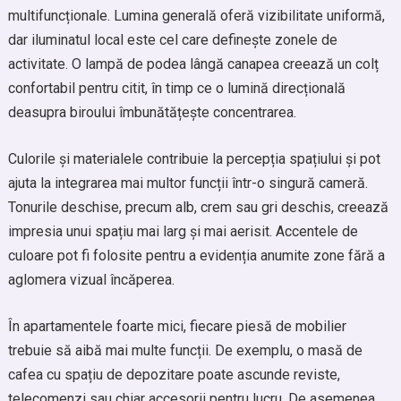
multifuncționale. Lumina generală oferă vizibilitate uniformă,
dar iluminatul local este cel care definește zonele de
activitate. O lampă de podea lângă canapea creează un colț
confortabil pentru citit, în timp ce o lumină direcțională
deasupra biroului îmbunătățește concentrarea.
Culorile și materialele contribuie la percepția spațiului și pot
ajuta la integrarea mai multor funcții într-o singură cameră.
Tonurile deschise, precum alb, crem sau gri deschis, creează
impresia unui spațiu mai larg și mai aerisit. Accentele de
culoare pot fi folosite pentru a evidenția anumite zone fără a
aglomera vizual încăperea.
În apartamentele foarte mici, fiecare piesă de mobilier
trebuie să aibă mai multe funcții. De exemplu, o masă de
cafea cu spațiu de depozitare poate ascunde reviste,
telecomenzi sau chiar accesorii pentru lucru. De asemenea,