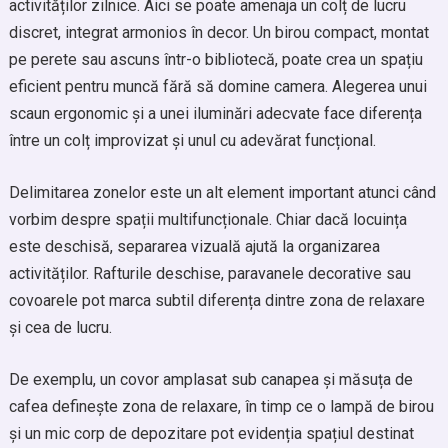
activităților zilnice. Aici se poate amenaja un colț de lucru
discret, integrat armonios în decor. Un birou compact, montat
pe perete sau ascuns într-o bibliotecă, poate crea un spațiu
eficient pentru muncă fără să domine camera. Alegerea unui
scaun ergonomic și a unei iluminări adecvate face diferența
între un colț improvizat și unul cu adevărat funcțional.
Delimitarea zonelor este un alt element important atunci când
vorbim despre spații multifuncționale. Chiar dacă locuința
este deschisă, separarea vizuală ajută la organizarea
activităților. Rafturile deschise, paravanele decorative sau
covoarele pot marca subtil diferența dintre zona de relaxare
și cea de lucru.
De exemplu, un covor amplasat sub canapea și măsuța de
cafea definește zona de relaxare, în timp ce o lampă de birou
și un mic corp de depozitare pot evidenția spațiul destinat