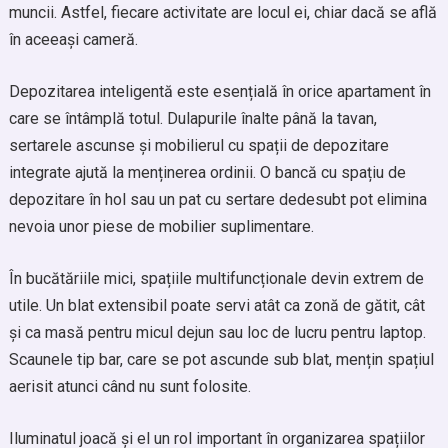
muncii. Astfel, fiecare activitate are locul ei, chiar dacă se află
în aceeași cameră.
Depozitarea inteligentă este esențială în orice apartament în
care se întâmplă totul. Dulapurile înalte până la tavan,
sertarele ascunse și mobilierul cu spații de depozitare
integrate ajută la menținerea ordinii. O bancă cu spațiu de
depozitare în hol sau un pat cu sertare dedesubt pot elimina
nevoia unor piese de mobilier suplimentare.
În bucătăriile mici, spațiile multifuncționale devin extrem de
utile. Un blat extensibil poate servi atât ca zonă de gătit, cât
și ca masă pentru micul dejun sau loc de lucru pentru laptop.
Scaunele tip bar, care se pot ascunde sub blat, mențin spațiul
aerisit atunci când nu sunt folosite.
Iluminatul joacă și el un rol important în organizarea spațiilor