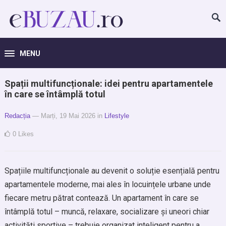
MENU
Spații multifuncționale: idei pentru apartamentele
în care se întâmplă totul
Redacția
— Marți, 19 Mai 2026
in
Lifestyle
0
Likes
Spațiile multifuncționale au devenit o soluție esențială pentru
apartamentele moderne, mai ales în locuințele urbane unde
fiecare metru pătrat contează. Un apartament în care se
întâmplă totul – muncă, relaxare, socializare și uneori chiar
activități sportive – trebuie organizat inteligent pentru a