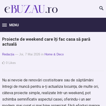
MENU
Proiecte de weekend care îți fac casa să pară
actuală
Redacția
— Joi, 7 Mai 2026
in
Home & Deco
0
Likes
Nu ai nevoie de renovări costisitoare sau de săptămâni
întregi de muncă pentru a-ți actualiza locuința; de multe ori,
câteva proiecte simple, realizate într-un weekend, pot
schimba semnificativ aspectul casei, oferindu-i un aer
modern, mai curat și mai bine organizat, fără eforturi majore.