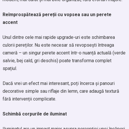
Reîmprospătează pereții cu vopsea sau un perete
accent
Unul dintre cele mai rapide upgrade-uri este schimbarea
culorii pereților. Nu este necesar să revopsești întreaga
cameră – un singur perete accent într-o nuanță actuală (verde
salvie, bej cald, gri deschis) poate transforma complet
spațiul.
Dacă vrei un efect mai interesant, poți încerca și panouri
decorative simple sau riflaje din lemn, care adaugă textură
fără intervenții complicate.
Schimbă corpurile de iluminat
Iluminatul are un impact major asupra percepției unei încăperi.