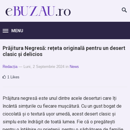
MENU
Prăjitura Negresă: rețeta originală pentru un desert
clasic și delicios
Redacția
— Luni, 2 Septembrie 2024
in
News
1
Likes
Prăjitura negresă este unul dintre acele deserturi care îți
încântă simțurile cu fiecare mușcătură. Cu un gust bogat de
ciocolată și o textură ușor umedă, acest desert clasic și
simplu este îndrăgit de toată lumea. Fie că o pregătești
pentru o întâlnire cu prietenii, pentru o sărbătoare de familie