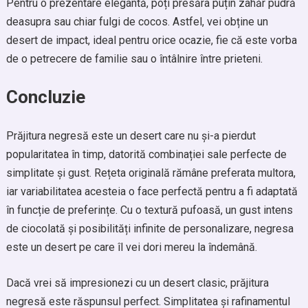
Pentru o prezentare elegantă, poți presăra puțin zahăr pudră
deasupra sau chiar fulgi de cocos. Astfel, vei obține un
desert de impact, ideal pentru orice ocazie, fie că este vorba
de o petrecere de familie sau o întâlnire între prieteni.
Concluzie
Prăjitura negresă este un desert care nu și-a pierdut
popularitatea în timp, datorită combinației sale perfecte de
simplitate și gust. Rețeta originală rămâne preferata multora,
iar variabilitatea acesteia o face perfectă pentru a fi adaptată
în funcție de preferințe. Cu o textură pufoasă, un gust intens
de ciocolată și posibilități infinite de personalizare, negresa
este un desert pe care îl vei dori mereu la îndemână.
Dacă vrei să impresionezi cu un desert clasic, prăjitura
negresă este răspunsul perfect. Simplitatea și rafinamentul