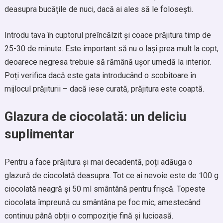
deasupra bucățile de nuci, dacă ai ales să le folosești.
Introdu tava în cuptorul preîncălzit și coace prăjitura timp de
25-30 de minute. Este important să nu o lași prea mult la copt,
deoarece negresa trebuie să rămână ușor umedă la interior.
Poți verifica dacă este gata introducând o scobitoare în
mijlocul prăjiturii – dacă iese curată, prăjitura este coaptă.
Glazura de ciocolată: un deliciu
suplimentar
Pentru a face prăjitura și mai decadentă, poți adăuga o
glazură de ciocolată deasupra. Tot ce ai nevoie este de 100 g
ciocolată neagră și 50 ml smântână pentru frișcă. Topeste
ciocolata împreună cu smântâna pe foc mic, amestecând
continuu până obții o compoziție fină și lucioasă.