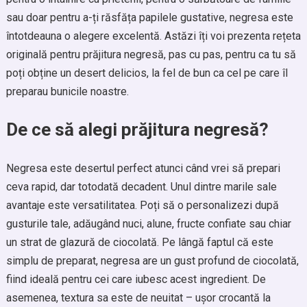
sau doar pentru a-ți răsfăța papilele gustative, negresa este
întotdeauna o alegere excelentă. Astăzi îți voi prezenta rețeta
originală pentru prăjitura negresă, pas cu pas, pentru ca tu să
poți obține un desert delicios, la fel de bun ca cel pe care îl
preparau bunicile noastre.
De ce să alegi prăjitura negresă?
Negresa este desertul perfect atunci când vrei să prepari
ceva rapid, dar totodată decadent. Unul dintre marile sale
avantaje este versatilitatea. Poți să o personalizezi după
gusturile tale, adăugând nuci, alune, fructe confiate sau chiar
un strat de glazură de ciocolată. Pe lângă faptul că este
simplu de preparat, negresa are un gust profund de ciocolată,
fiind ideală pentru cei care iubesc acest ingredient. De
asemenea, textura sa este de neuitat – ușor crocantă la