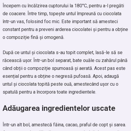
Începem cu încălzirea cuptorului la 180°C, pentru a-l pregăti
de coacere. Între timp, topește untul împreună cu ciocolata
într-un vas, folosind foc mic. Este important să amesteci
constant pentru a preveni arderea ciocolatei și pentru a obține
o compoziție fină și omogenă.
După ce untul și ciocolata s-au topit complet, lasă-le să se
răcească ușor. Într-un bol separat, bate ouăle cu zahărul până
când obții o compoziție spumoasă și aerată. Acest pas este
esențial pentru a obține o negresă pufoasă. Apoi, adaugă
untul și ciocolata topită peste ouă, amestecând ușor cu o
spatulă pentru a încorpora toate ingredientele.
Adăugarea ingredientelor uscate
Într-un alt bol, amestecă făina, cacao, praful de copt și sarea.