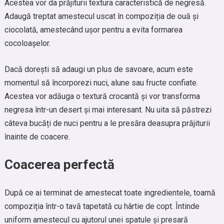
Acestea vor da prăjiturii textura caracteristică de negresă.
Adaugă treptat amestecul uscat în compoziția de ouă și
ciocolată, amestecând ușor pentru a evita formarea
cocoloașelor.
Dacă dorești să adaugi un plus de savoare, acum este
momentul să încorporezi nuci, alune sau fructe confiate.
Acestea vor adăuga o textură crocantă și vor transforma
negresa într-un desert și mai interesant. Nu uita să păstrezi
câteva bucăți de nuci pentru a le presăra deasupra prăjiturii
înainte de coacere.
Coacerea perfectă
După ce ai terminat de amestecat toate ingredientele, toarnă
compoziția într-o tavă tapetată cu hârtie de copt. Întinde
uniform amestecul cu ajutorul unei spatule și presară