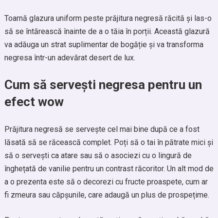
Toarnă glazura uniform peste prăjitura negresă răcită și las-o
să se întărească înainte de a o tăia în porții. Această glazură
va adăuga un strat suplimentar de bogăție și va transforma
negresa într-un adevărat desert de lux.
Cum să servești negresa pentru un
efect wow
Prăjitura negresă se servește cel mai bine după ce a fost
lăsată să se răcească complet. Poți să o tai în pătrate mici și
să o servești ca atare sau să o asociezi cu o lingură de
înghețată de vanilie pentru un contrast răcoritor. Un alt mod de
a o prezenta este să o decorezi cu fructe proaspete, cum ar
fi zmeura sau căpșunile, care adaugă un plus de prospețime.