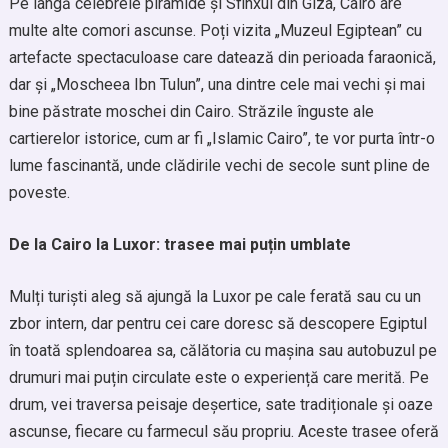
Pe lângă celebrele piramide și Sfinxul din Giza, Cairo are
multe alte comori ascunse. Poți vizita „Muzeul Egiptean” cu
artefacte spectaculoase care datează din perioada faraonică,
dar și „Moscheea Ibn Tulun”, una dintre cele mai vechi și mai
bine păstrate moschei din Cairo. Străzile înguste ale
cartierelor istorice, cum ar fi „Islamic Cairo”, te vor purta într-o
lume fascinantă, unde clădirile vechi de secole sunt pline de
poveste.
De la Cairo la Luxor: trasee mai puțin umblate
Mulți turiști aleg să ajungă la Luxor pe cale ferată sau cu un
zbor intern, dar pentru cei care doresc să descopere Egiptul
în toată splendoarea sa, călătoria cu mașina sau autobuzul pe
drumuri mai puțin circulate este o experiență care merită. Pe
drum, vei traversa peisaje deșertice, sate tradiționale și oaze
ascunse, fiecare cu farmecul său propriu. Aceste trasee oferă