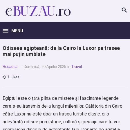
MENU
Odiseea egipteană: de la Cairo la Luxor pe trasee
mai puțin umblate
Redacția
— Duminică, 20 Aprilie 2025
in
Travel
1
Likes
Egiptul este o țară plină de mistere și fascinante legende
care s-au transmis de-a lungul mileniilor. Călătoria din Cairo
către Luxor nu este doar un traseu turistic clasic, ci o
adevărată odisee prin istorie, cultură și peisaje care te vor
impresiona dincolo de așteptările tale. Departe de agitația