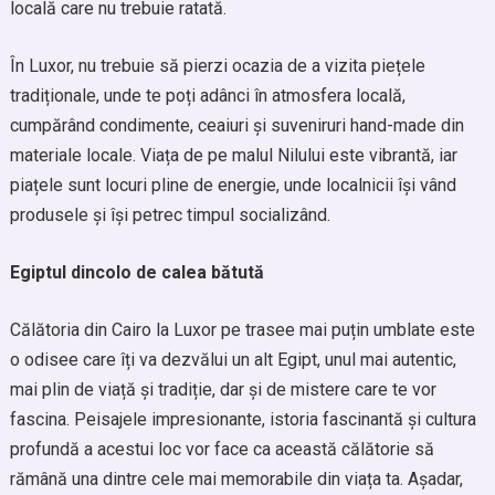
locală care nu trebuie ratată.
În Luxor, nu trebuie să pierzi ocazia de a vizita piețele
tradiționale, unde te poți adânci în atmosfera locală,
cumpărând condimente, ceaiuri și suveniruri hand-made din
materiale locale. Viața de pe malul Nilului este vibrantă, iar
piațele sunt locuri pline de energie, unde localnicii își vând
produsele și își petrec timpul socializând.
Egiptul dincolo de calea bătută
Călătoria din Cairo la Luxor pe trasee mai puțin umblate este
o odisee care îți va dezvălui un alt Egipt, unul mai autentic,
mai plin de viață și tradiție, dar și de mistere care te vor
fascina. Peisajele impresionante, istoria fascinantă și cultura
profundă a acestui loc vor face ca această călătorie să
rămână una dintre cele mai memorabile din viața ta. Așadar,