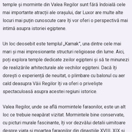
temple și morminte din Valea Regilor sunt fără îndoială cele
mai importante atracții ale orașului, dar Luxor are multe alte
locuri mai puțin cunoscute care îți vor oferi o perspectivă mai
intimă asupra istoriei egiptene.
Un loc deosebit este templul „Karnak”, una dintre cele mai
mari și mai impresionante structuri religioase din lume. Aici,
poți explora temple dedicate zeilor egipteni și să te minunezi
de realizările arhitecturale ale vechilor egipteni. Dacă îți
dorești o experiență de neuitat, o plimbare cu balonul cu aer
cald deasupra Văii Regilor îți va oferi o priveliște
spectaculoasă asupra acestei regiuni istorice.
Valea Regilor, unde se află mormintele faraonilor, este un alt
loc ce trebuie neapărat vizitat. Mormintele bine conservate,
cu picturi murale fascinante, îți vor dezvălui detalii uimitoare
despre viața și moartea faraonilor din dinastiile XVIII, XIX și