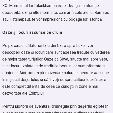
XX. Mormântul lui Tutankhamon este, desigur, o atracție
deosebită, dar și alte morminte, cum ar fi cele ale lui Ramses
sau Hatshepsut, te vor impresiona cu bogăția lor istorică.
Oaze și locuri ascunse pe drum
Pe parcursul călătoriei tale din Cairo spre Luxor, vei
descoperi oaze și locuri care sunt adesea trecute cu vederea
de majoritatea turiștilor. Oaze ca Siwa, situate mai spre vest,
sunt locuri izolate unde tradițiile beduinilor sunt păstrate cu
sfințenie. Aici, poți explora izvoare naturale, secrete ascunse
în mijlocul deșertului, și să înveți despre cultura locală, care
este complet diferită de ceea ce cunoști în zonele mai
dezvoltate ale Egiptului.
Pentru iubitorii de aventură, drumețiile prin deșertul egiptean