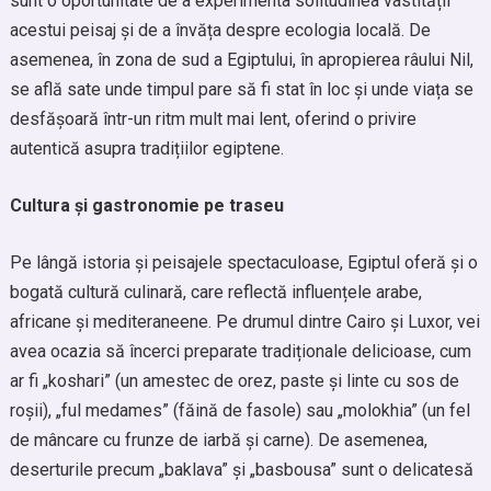
sunt o oportunitate de a experimenta solitudinea vastității
acestui peisaj și de a învăța despre ecologia locală. De
asemenea, în zona de sud a Egiptului, în apropierea râului Nil,
se află sate unde timpul pare să fi stat în loc și unde viața se
desfășoară într-un ritm mult mai lent, oferind o privire
autentică asupra tradițiilor egiptene.
Cultura și gastronomie pe traseu
Pe lângă istoria și peisajele spectaculoase, Egiptul oferă și o
bogată cultură culinară, care reflectă influențele arabe,
africane și mediteraneene. Pe drumul dintre Cairo și Luxor, vei
avea ocazia să încerci preparate tradiționale delicioase, cum
ar fi „koshari” (un amestec de orez, paste și linte cu sos de
roșii), „ful medames” (făină de fasole) sau „molokhia” (un fel
de mâncare cu frunze de iarbă și carne). De asemenea,
deserturile precum „baklava” și „basbousa” sunt o delicatesă