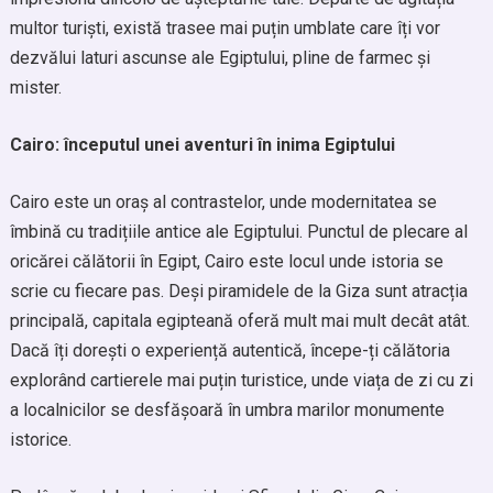
multor turiști, există trasee mai puțin umblate care îți vor
dezvălui laturi ascunse ale Egiptului, pline de farmec și
mister.
Cairo: începutul unei aventuri în inima Egiptului
Cairo este un oraș al contrastelor, unde modernitatea se
îmbină cu tradițiile antice ale Egiptului. Punctul de plecare al
oricărei călătorii în Egipt, Cairo este locul unde istoria se
scrie cu fiecare pas. Deși piramidele de la Giza sunt atracția
principală, capitala egipteană oferă mult mai mult decât atât.
Dacă îți dorești o experiență autentică, începe-ți călătoria
explorând cartierele mai puțin turistice, unde viața de zi cu zi
a localnicilor se desfășoară în umbra marilor monumente
istorice.