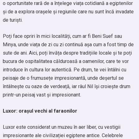
o oportunitate rară de a înțelege viața cotidiană a egiptenilor
și de a explora orașele și regiunile care nu sunt încă invadate
de turiști.
Poți face opriri în mici localități, cum ar fi Beni Suef sau
Minya, unde viața de zi cu zi continuă așa cum a fost timp de
sute de ani. Aici, poți învăța despre tradițiile locale și te poți
bucura de ospitalitatea călduroasă a oamenilor, care te vor
introduce în cultura lor autentică. Pe drum, te vei întâlni cu
peisaje de o frumusețe impresionantă, unde deșertul se
întâlnește cu oaze de verdeață, iar râul Nil își croiește drum
printr-un peisaj vast și impresionant.
Luxor: orașul vechi al faraonilor
Luxor este considerat un muzeu în aer liber, cu vestigii
impresionante ale civilizației egiptene antice. Celebrele