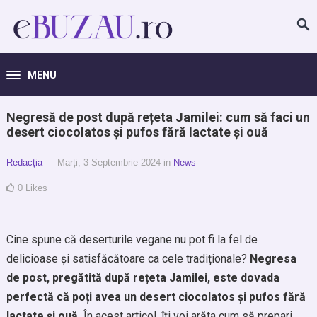
MENU
Negresă de post după rețeta Jamilei: cum să faci un
desert ciocolatos și pufos fără lactate și ouă
Redacția
— Marți, 3 Septembrie 2024
in
News
0
Likes
Cine spune că deserturile vegane nu pot fi la fel de
delicioase și satisfăcătoare ca cele tradiționale?
Negresa
de post, pregătită după rețeta Jamilei, este dovada
perfectă că poți avea un desert ciocolatos și pufos fără
lactate și ouă.
În acest articol, îți voi arăta cum să prepari