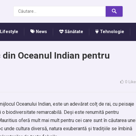
Lifestyle
News
Sănătate
Tehnologie
c din Oceanul Indian pentru
0
Like
mijlocul Oceanului Indian, este un adevărat colț de rai, cu peisaje
 și o biodiversitate remarcabilă. Deși este renumită pentru
Mauritius oferă mult mai mult pentru cei care sunt în căutarea une
oc unde cultura diversă, natura exuberantă și tradițiile se îmbină