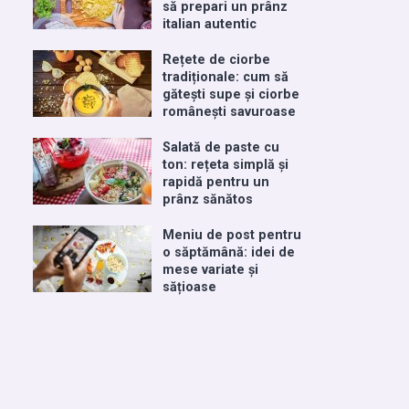
să prepari un prânz
italian autentic
Rețete de ciorbe
tradiționale: cum să
gătești supe și ciorbe
românești savuroase
Salată de paste cu
ton: rețeta simplă și
rapidă pentru un
prânz sănătos
Meniu de post pentru
o săptămână: idei de
mese variate și
sățioase