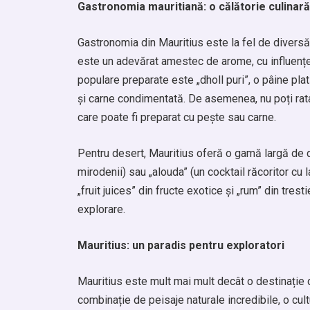
Gastronomia mauritiană: o călătorie culinară
Gastronomia din Mauritius este la fel de diversă 
este un adevărat amestec de arome, cu influențe 
populare preparate este „dholl puri”, o pâine pla
și carne condimentată. De asemenea, nu poți rata
care poate fi preparat cu pește sau carne.
Pentru desert, Mauritius oferă o gamă largă de dul
mirodenii) sau „alouda” (un cocktail răcoritor cu 
„fruit juices” din fructe exotice și „rum” din tres
explorare.
Mauritius: un paradis pentru exploratori
Mauritius este mult mai mult decât o destinație d
combinație de peisaje naturale incredibile, o cul