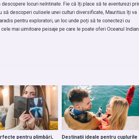
descopere locuri neîntinate. Fie că îți place să te aventurezi pri
u să descoperi culisele unei culturi diversificate, Mauritius îți va
aradis pentru exploratori, un loc unde poți să te conectezi cu
e cele mai uimitoare peisaje pe care le poate oferi Oceanul Indian
rfecte pentru plimbări,
Destinații ideale pentru cuplurile