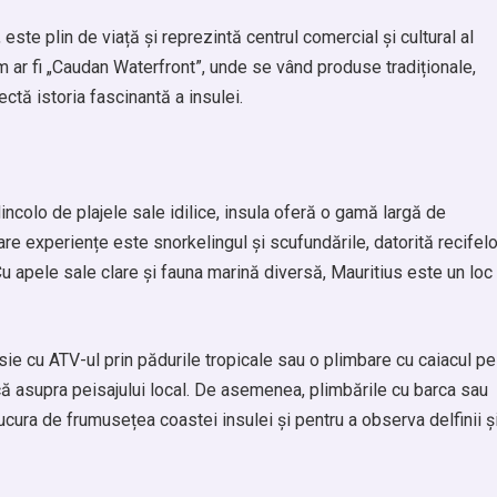
este plin de viață și reprezintă centrul comercial și cultural al
cum ar fi „Caudan Waterfront”, unde se vând produse tradiționale,
ectă istoria fascinantă a insulei.
ncolo de plajele sale idilice, insula oferă o gamă largă de
are experiențe este snorkelingul și scufundările, datorită recifelo
u apele sale clare și fauna marină diversă, Mauritius este un loc
sie cu ATV-ul prin pădurile tropicale sau o plimbare cu caiacul pe
unică asupra peisajului local. De asemenea, plimbările cu barca sau
bucura de frumusețea coastei insulei și pentru a observa delfinii ș