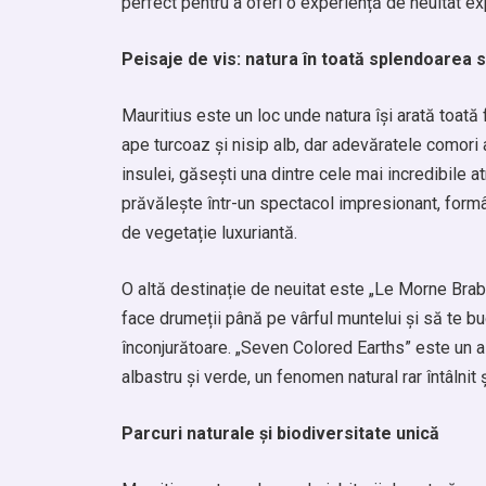
perfect pentru a oferi o experiență de neuitat exp
Peisaje de vis: natura în toată splendoarea 
Mauritius este un loc unde natura își arată toată
ape turcoaz și nisip alb, dar adevăratele comori a
insulei, găsești una dintre cele mai incredibile 
prăvălește într-un spectacol impresionant, formâ
de vegetație luxuriantă.
O altă destinație de neuitat este „Le Morne Bra
face drumeții până pe vârful muntelui și să te bu
înconjurătoare. „Seven Colored Earths” este un al
albastru și verde, un fenomen natural rar întâlnit 
Parcuri naturale și biodiversitate unică