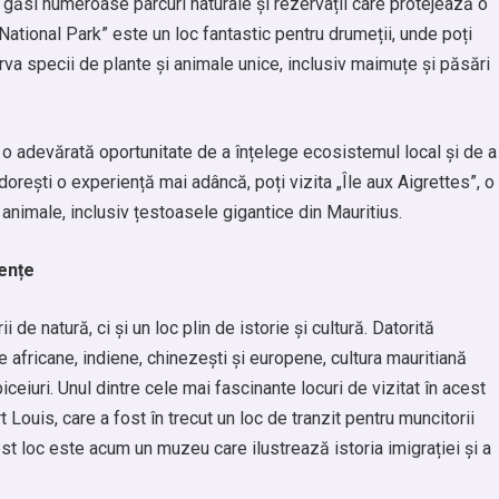
r găsi numeroase parcuri naturale și rezervații care protejează o
National Park” este un loc fantastic pentru drumeții, unde poți
rva specii de plante și animale unice, inclusiv maimuțe și păsări
e o adevărată oportunitate de a înțelege ecosistemul local și de a
 dorești o experiență mai adâncă, poți vizita „Île aux Aigrettes”, o
 animale, inclusiv țestoasele gigantice din Mauritius.
uențe
 de natură, ci și un loc plin de istorie și cultură. Datorită
e africane, indiene, chinezești și europene, cultura mauritiană
biceiuri. Unul dintre cele mai fascinante locuri de vizitat în acest
 Louis, care a fost în trecut un loc de tranzit pentru muncitorii
est loc este acum un muzeu care ilustrează istoria imigrației și a