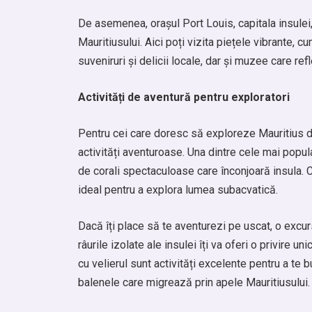
De asemenea, orașul Port Louis, capitala insulei, 
Mauritiusului. Aici poți vizita piețele vibrante, 
suveniruri și delicii locale, dar și muzee care refl
Activități de aventură pentru exploratori
Pentru cei care doresc să exploreze Mauritius di
activități aventuroase. Una dintre cele mai popul
de corali spectaculoase care înconjoară insula. C
ideal pentru a explora lumea subacvatică.
Dacă îți place să te aventurezi pe uscat, o excur
râurile izolate ale insulei îți va oferi o privire 
cu velierul sunt activități excelente pentru a te 
balenele care migrează prin apele Mauritiusului.