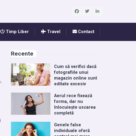
Timp Liber
Travel
Contact
Recente
Cum să verifici dacă
fotografiile unui
magazin online sunt
s
editate excesiv
Aerul rece fixează
forma, dar nu
înlocuiește uscarea
completă
i
Genele false
individuale oferă