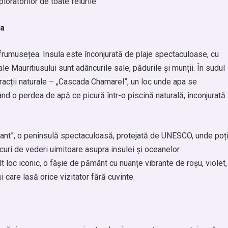
loratorilor de toate felurile.
sa
 frumusețea. Insula este înconjurată de plaje spectaculoase, cu
le Mauritiusului sunt adâncurile sale, pădurile și munții. În sudul
atracții naturale – „Cascada Chamarel”, un loc unde apa se
nd o perdea de apă ce picură într-o piscină naturală, înconjurată
bant”, o peninsulă spectaculoasă, protejată de UNESCO, unde poț
curi de vederi uimitoare asupra insulei și oceanelor
t loc iconic, o fâșie de pământ cu nuanțe vibrante de roșu, violet,
și care lasă orice vizitator fără cuvinte.