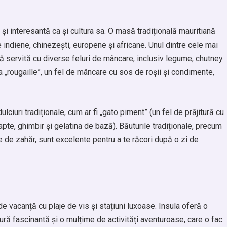
și interesantă ca și cultura sa. O masă tradițională mauritiană
indiene, chinezești, europene și africane. Unul dintre cele mai
tă servită cu diverse feluri de mâncare, inclusiv legume, chutney
 „rougaille”, un fel de mâncare cu sos de roșii și condimente,
ciuri tradiționale, cum ar fi „gato piment” (un fel de prăjitură cu
lapte, ghimbir și gelatina de bază). Băuturile tradiționale, precum
tie de zahăr, sunt excelente pentru a te răcori după o zi de
e vacanță cu plaje de vis și stațiuni luxoase. Insula oferă o
tură fascinantă și o mulțime de activități aventuroase, care o fac