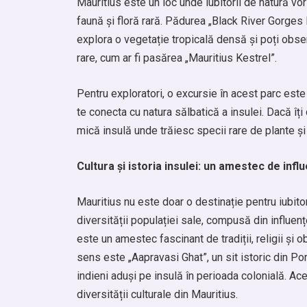
Mauritius este un loc unde iubitorii de natură vo
faună și floră rară. Pădurea „Black River Gorges 
explora o vegetație tropicală densă și poți obse
rare, cum ar fi pasărea „Mauritius Kestrel”.
Pentru exploratori, o excursie în acest parc est
te conecta cu natura sălbatică a insulei. Dacă îți
mică insulă unde trăiesc specii rare de plante și
Cultura și istoria insulei: un amestec de infl
Mauritius nu este doar o destinație pentru iubitorii
diversității populației sale, compusă din influenț
este un amestec fascinant de tradiții, religii și o
sens este „Aapravasi Ghat”, un sit istoric din Port
indieni aduși pe insulă în perioada colonială. Ac
diversității culturale din Mauritius.