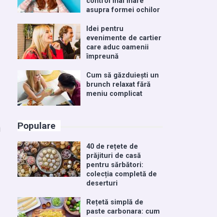
control mai mare
asupra formei ochilor
Idei pentru
evenimente de cartier
care aduc oamenii
împreună
Cum să găzduiești un
brunch relaxat fără
meniu complicat
Populare
i
40 de rețete de
prăjituri de casă
pentru sărbători:
colecția completă de
deserturi
Rețetă simplă de
paste carbonara: cum