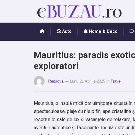
Auto
Home & Deco
Mauritius: paradis exoti
exploratori
Redacția
— Luni, 21 Aprilie 2025
in
Travel
Mauritius, o insulă mică dar uimitoare situată în 
spectaculoase, plaje cu nisip fin, ape cristaline
resorturile sale de lux și vacanțele de relaxare, 
aventuri autentice și fascinante. Insula este un l