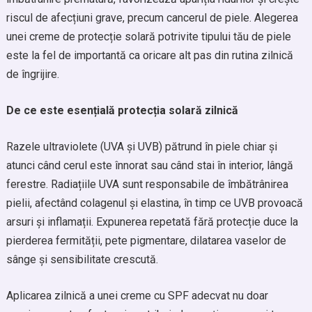
riscul de afecțiuni grave, precum cancerul de piele. Alegerea
unei creme de protecție solară potrivite tipului tău de piele
este la fel de importantă ca oricare alt pas din rutina zilnică
de îngrijire.
De ce este esențială protecția solară zilnică
Razele ultraviolete (UVA și UVB) pătrund în piele chiar și
atunci când cerul este înnorat sau când stai în interior, lângă
ferestre. Radiațiile UVA sunt responsabile de îmbătrânirea
pielii, afectând colagenul și elastina, în timp ce UVB provoacă
arsuri și inflamații. Expunerea repetată fără protecție duce la
pierderea fermității, pete pigmentare, dilatarea vaselor de
sânge și sensibilitate crescută.
Aplicarea zilnică a unei creme cu SPF adecvat nu doar