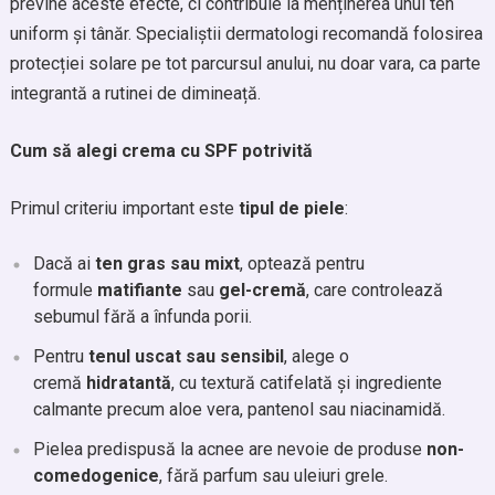
previne aceste efecte, ci contribuie la menținerea unui ten
uniform și tânăr. Specialiștii dermatologi recomandă folosirea
protecției solare pe tot parcursul anului, nu doar vara, ca parte
integrantă a rutinei de dimineață.
Cum să alegi crema cu SPF potrivită
Primul criteriu important este
tipul de piele
:
Dacă ai
ten gras sau mixt
, optează pentru
formule
matifiante
sau
gel-cremă
, care controlează
sebumul fără a înfunda porii.
Pentru
tenul uscat sau sensibil
, alege o
cremă
hidratantă
, cu textură catifelată și ingrediente
calmante precum aloe vera, pantenol sau niacinamidă.
Pielea predispusă la acnee are nevoie de produse
non-
comedogenice
, fără parfum sau uleiuri grele.