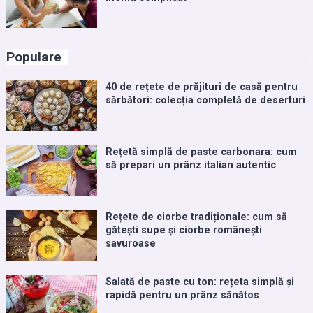
Populare
40 de rețete de prăjituri de casă pentru
sărbători: colecția completă de deserturi
Rețetă simplă de paste carbonara: cum
să prepari un prânz italian autentic
Rețete de ciorbe tradiționale: cum să
gătești supe și ciorbe românești
savuroase
Salată de paste cu ton: rețeta simplă și
rapidă pentru un prânz sănătos