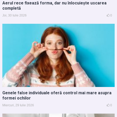
Aerul rece fixează forma, dar nu înlocuiește uscarea
completă
Joi, 30 Iulie 2026
0
Genele false individuale oferă control mai mare asupra
formei ochilor
Miercuri, 29 Iulie 2026
0