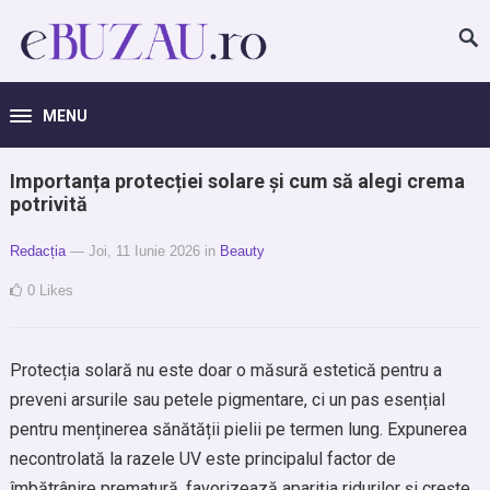
MENU
Importanța protecției solare și cum să alegi crema
potrivită
Redacția
— Joi, 11 Iunie 2026
in
Beauty
0
Likes
Protecția solară nu este doar o măsură estetică pentru a
preveni arsurile sau petele pigmentare, ci un pas esențial
pentru menținerea sănătății pielii pe termen lung. Expunerea
necontrolată la razele UV este principalul factor de
îmbătrânire prematură, favorizează apariția ridurilor și crește