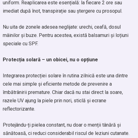
uniform. Reaplicarea este esențială: la fiecare 2 ore sau
imediat după înot, transpirație sau ștergere cu prosopul.
Nu uita de zonele adesea neglijate: urechi, ceafă, dosul
mâinilor și buze. Pentru acestea, există balsamuri și loțiuni
speciale cu SPF.
Protecția solară – un obicei, nu o opțiune
Integrarea protecției solare în rutina zilnică este una dintre
cele mai simple și eficiente metode de prevenire a
îmbătrânirii premature. Chiar dacă nu stai direct la soare,
razele UV ajung la piele prin nori, sticlă și ecrane
reflectorizante.
Protejându-ți pielea constant, nu doar o menții tânără și
sănătoasă, ci reduci considerabil riscul de leziuni cutanate.