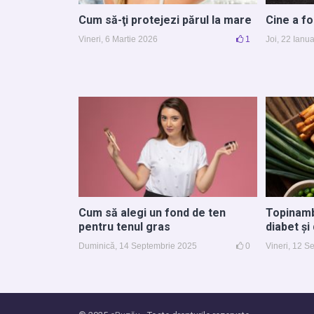
Cum să-ţi protejezi părul la mare
Cine a fo
Vineri, 6 Martie 2026
1
Joi, 22 Ianu
Cum să alegi un fond de ten
Topinamb
pentru tenul gras
diabet și
Duminică, 14 Septembrie 2025
0
Vineri, 12 