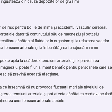
e îngustează din cauza depozitelor de grăsimi.
 de risc pentru bolile de inimă și accidentul vascular cerebral.
i arteriale datorită conținutului său de magneziu și potasiu,
echilibru sănătos al fluidelor în organism și la relaxarea vaselor
tensiunii arteriale și la îmbunătățirea funcționării inimii.
oate ajuta la scăderea tensiunii arteriale și la prevenirea
de magneziu, poate fi un aliment benefic pentru persoanele care se
resc să prevină această afecțiune.
ea ce înseamnă că nu provoacă fluctuații mari ale nivelului de
eșterea tensiunii arteriale și pot afecta sănătatea cardiovasculară
inerea unei tensiuni arteriale stabile.