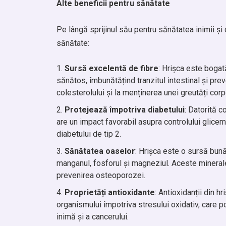
Alte beneficii pentru sănătate
Pe lângă sprijinul său pentru sănătatea inimii și c
sănătate:
Sursă excelentă de fibre
: Hrișca este bogat
sănătos, îmbunătățind tranzitul intestinal și pre
colesterolului și la menținerea unei greutăți cor
Protejează împotriva diabetului
: Datorită c
are un impact favorabil asupra controlului glicem
diabetului de tip 2.
Sănătatea oaselor
: Hrișca este o sursă bună
manganul, fosforul și magneziul. Aceste mineral
prevenirea osteoporozei.
Proprietăți antioxidante
: Antioxidanții din hr
organismului împotriva stresului oxidativ, care po
inimă și a cancerului.