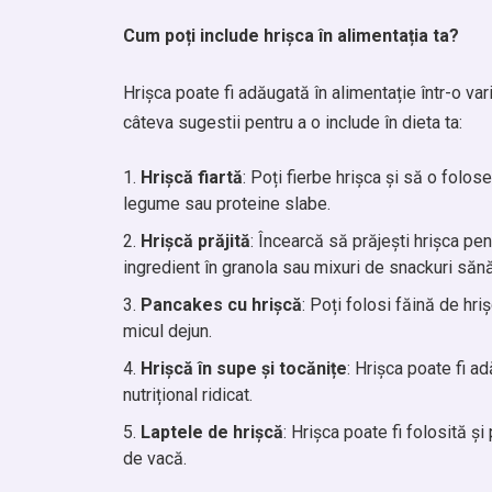
Cum poți include hrișca în alimentația ta?
Hrișca poate fi adăugată în alimentație într-o vari
câteva sugestii pentru a o include în dieta ta:
Hrișcă fiartă
: Poți fierbe hrișca și să o folos
legume sau proteine slabe.
Hrișcă prăjită
: Încearcă să prăjești hrișca pe
ingredient în granola sau mixuri de snackuri săn
Pancakes cu hrișcă
: Poți folosi făină de hr
micul dejun.
Hrișcă în supe și tocănițe
: Hrișca poate fi a
nutrițional ridicat.
Laptele de hrișcă
: Hrișca poate fi folosită ș
de vacă.