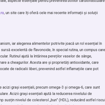
riale, aspecte esențiale pentru prevenirea bolilor cardiovasculare
.ro
, un site care îți oferă cele mai recente informații și soluții
anism, iar alegerea alimentelor potrivite joacă un rol esențial în
o sursă excelentă de flavonoide, în special rutina, un compus car
lar. Rutinul ajută la întărirea pereților vaselor de sânge,
are a cheagurilor. Acesta are și proprietăți antioxidante, care
cate de radicalii liberi, prevenind astfel inflamațiile care pot
 acizi grași esențiali, precum omega-3 și omega-6, care sunt
are. Acizii grași esențiali ajută la reducerea nivelului de
imp susțin nivelul de colesterol „bun” (HDL), reducând astfel riscu