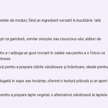
etate de moduri, fiind un ingredient versatil în bucătărie. Iată
ești ca garnitură, similar orezului sau couscous-ului, alături de
ntru a-i adăuga un gust crocant în salate sau pentru a o folosi ca
ătoase.
ișcă pentru a prepara clătite sănătoase și hrănitoare, ideale pentru
dăugată în supe sau tocănițe, oferind o textură plăcută și un aport
i pentru a prepara lapte vegetal, o alternativă sănătoasă la laptele