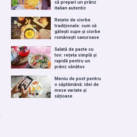
să prepari un prânz
italian autentic
Rețete de ciorbe
tradiționale: cum să
gătești supe și ciorbe
românești savuroase
Salată de paste cu
ton: rețeta simplă și
rapidă pentru un
prânz sănătos
Meniu de post pentru
o săptămână: idei de
mese variate și
sățioase
.