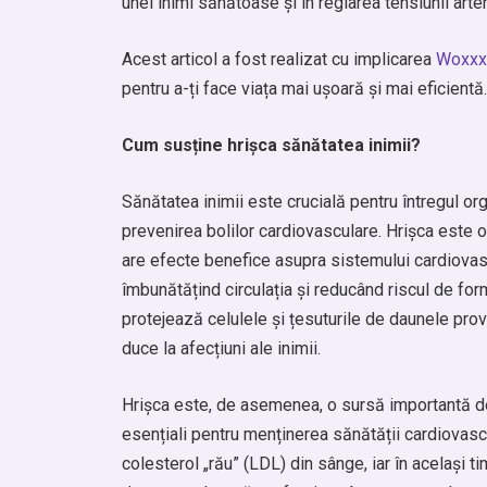
unei inimi sănătoase și în reglarea tensiunii arte
Acest articol a fost realizat cu implicarea
Woxxx
pentru a-ți face viața mai ușoară și mai eficientă.
Cum susține hrișca sănătatea inimii?
Sănătatea inimii este crucială pentru întregul org
prevenirea bolilor cardiovasculare. Hrișca este 
are efecte benefice asupra sistemului cardiovascu
îmbunătățind circulația și reducând riscul de form
protejează celulele și țesuturile de daunele provo
duce la afecțiuni ale inimii.
Hrișca este, de asemenea, o sursă importantă de
esențiali pentru menținerea sănătății cardiovascul
colesterol „rău” (LDL) din sânge, iar în același t