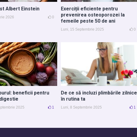
st Albert Einstein
Exerciții eficiente pentru
prevenirea osteoporozei la
arie 2026
0
femeile peste 50 de ani
Luni, 15 Septembrie 2025
0
urul: beneficii pentru
De ce să incluzi plimbările zilnice
 digestie
în rutina ta
Septembrie 2025
1
Luni, 8 Septembrie 2025
1