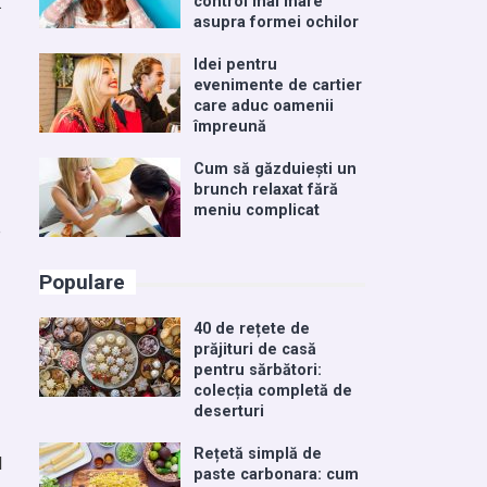
.
control mai mare
asupra formei ochilor
Idei pentru
evenimente de cartier
care aduc oamenii
împreună
Cum să găzduiești un
brunch relaxat fără
meniu complicat
e
Populare
40 de rețete de
prăjituri de casă
pentru sărbători:
colecția completă de
deserturi
Rețetă simplă de
l
paste carbonara: cum