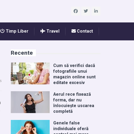
Timp Liber
Travel
Contact
Recente
Cum să verifici dacă
fotografiile unui
magazin online sunt
s
editate excesiv
Aerul rece fixează
forma, dar nu
n
înlocuiește uscarea
e
completă
Genele false
individuale oferă