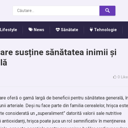
Lifestyle
News
Sănătate
Tehnologie
are susține sănătatea inimii și
lă
0
Like
are oferă o gamă largă de beneficii pentru sănătatea generală, î
nii arteriale. Deși nu face parte din familia cerealelor, hrișca est
te considerată un „superaliment” datorită valorii sale nutritive
i antioxidanți, hrișca poate juca un rol semnificativ în menținerea