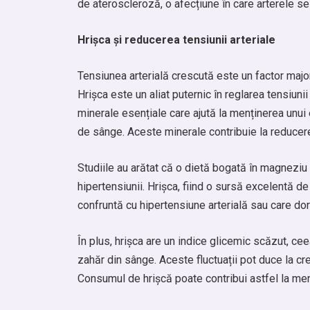
de ateroscleroză, o afecțiune în care arterele s
Hrișca și reducerea tensiunii arteriale
Tensiunea arterială crescută este un factor major
Hrișca este un aliat puternic în reglarea tensiuni
minerale esențiale care ajută la menținerea unui 
de sânge. Aceste minerale contribuie la reducerea 
Studiile au arătat că o dietă bogată în magneziu p
hipertensiunii. Hrișca, fiind o sursă excelentă 
confruntă cu hipertensiune arterială sau care do
În plus, hrișca are un indice glicemic scăzut, ce
zahăr din sânge. Aceste fluctuații pot duce la cr
Consumul de hrișcă poate contribui astfel la menț