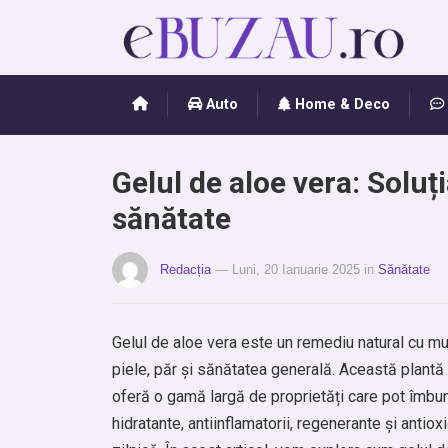
Auto
Home & Deco
Gelul de aloe vera: Solu
sănătate
Redacția
— Luni, 20 Ianuarie 2025
in
Sănătate
Gelul de aloe vera este un remediu natural cu mult
piele, păr și sănătatea generală. Această plantă 
oferă o gamă largă de proprietăți care pot îmbună
hidratante, antiinflamatorii, regenerante și antioxi