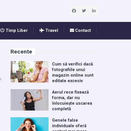
Timp Liber
Travel
Contact
Recente
Cum să verifici dacă
fotografiile unui
magazin online sunt
s
editate excesiv
Aerul rece fixează
forma, dar nu
înlocuiește uscarea
completă
Genele false
individuale oferă