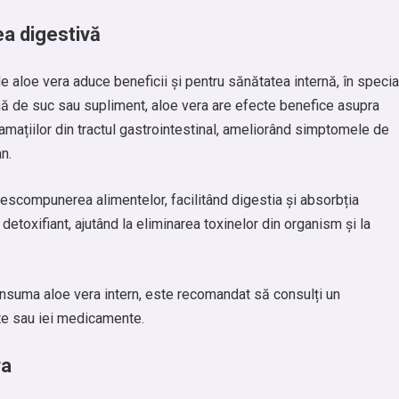
ea digestivă
de aloe vera aduce beneficii și pentru sănătatea internă, în specia
ă de suc sau supliment, aloe vera are efecte benefice asupra
lamațiilor din tractul gastrointestinal, ameliorând simptomele de
n.
descompunerea alimentelor, facilitând digestia și absorbția
detoxifiant, ajutând la eliminarea toxinelor din organism și la
nsuma aloe vera intern, este recomandat să consulți un
nte sau iei medicamente.
ra