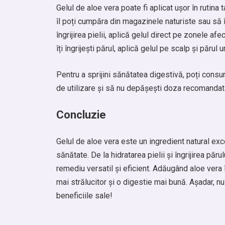
Gelul de aloe vera poate fi aplicat ușor în rutina 
îl poți cumpăra din magazinele naturiste sau să îl
îngrijirea pielii, aplică gelul direct pe zonele a
îți îngrijești părul, aplică gelul pe scalp și păru
Pentru a sprijini sănătatea digestivă, poți consu
de utilizare și să nu depășești doza recomandat
Concluzie
Gelul de aloe vera este un ingredient natural exce
sănătate. De la hidratarea pielii și îngrijirea păru
remediu versatil și eficient. Adăugând aloe vera î
mai strălucitor și o digestie mai bună. Așadar, n
beneficiile sale!