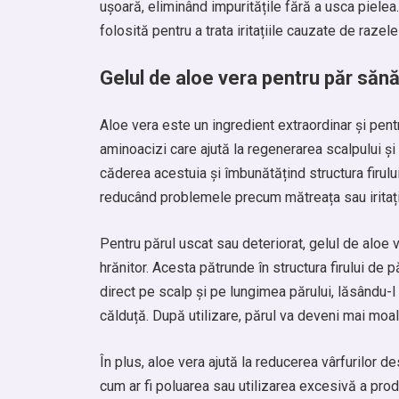
ușoară, eliminând impuritățile fără a usca pielea
folosită pentru a trata iritațiile cauzate de razele
Gelul de aloe vera pentru păr săn
Aloe vera este un ingredient extraordinar și pentr
aminoacizi care ajută la regenerarea scalpului și 
căderea acestuia și îmbunătățind structura firulu
reducând problemele precum mătreața sau iritații
Pentru părul uscat sau deteriorat, gelul de aloe v
hrănitor. Acesta pătrunde în structura firului de pă
direct pe scalp și pe lungimea părului, lăsându-l
călduță. După utilizare, părul va deveni mai moal
În plus, aloe vera ajută la reducerea vârfurilor d
cum ar fi poluarea sau utilizarea excesivă a prod