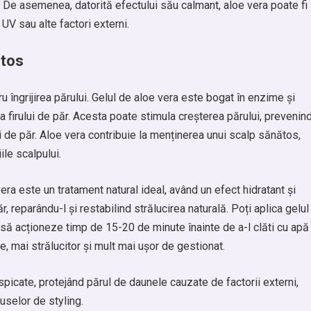
. De asemenea, datorită efectului său calmant, aloe vera poate fi
 UV sau alte factori externi.
ătos
u îngrijirea părului. Gelul de aloe vera este bogat în enzime și
a firului de păr. Acesta poate stimula creșterea părului, prevenin
i de păr. Aloe vera contribuie la menținerea unui scalp sănătos,
le scalpului.
era este un tratament natural ideal, având un efect hidratant și
r, reparându-l și restabilind strălucirea naturală. Poți aplica gelul
 să acționeze timp de 15-20 de minute înainte de a-l clăti cu apă
e, mai strălucitor și mult mai ușor de gestionat.
espicate, protejând părul de daunele cauzate de factorii externi,
uselor de styling.