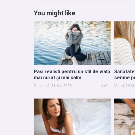
You might like
Pași realiști pentru un stil de viață
Sănătatea
mai curat și mai calm
semne pe
Duminică, 31 Mai 2026
0
Vineri, 29 M