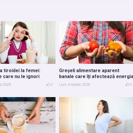
 tiroidei la femei:
Greșeli alimentare aparent
 care nu le ignori
banale care îți afectează energi
ai 2026
0
Luni, 6 Aprilie 2026
0