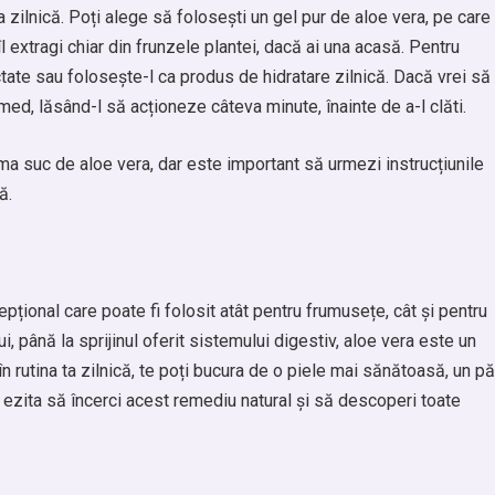
ta zilnică. Poți alege să folosești un gel pur de aloe vera, pe care
 extragi chiar din frunzele plantei, dacă ai una acasă. Pentru
fectate sau folosește-l ca produs de hidratare zilnică. Dacă vrei să
l umed, lăsând-l să acționeze câteva minute, înainte de a-l clăti.
ma suc de aloe vera, dar este important să urmezi instrucțiunile
ă.
pțional care poate fi folosit atât pentru frumusețe, cât și pentru
lui, până la sprijinul oferit sistemului digestiv, aloe vera este un
n rutina ta zilnică, te poți bucura de o piele mai sănătoasă, un pă
u ezita să încerci acest remediu natural și să descoperi toate