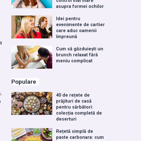
control mai mare
asupra formei ochilor
Idei pentru
evenimente de cartier
care aduc oamenii
împreună
a
Cum să găzduiești un
brunch relaxat fără
meniu complicat
Populare
,
40 de rețete de
e
prăjituri de casă
pentru sărbători:
colecția completă de
deserturi
Rețetă simplă de
paste carbonara: cum