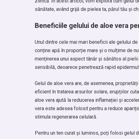
zilnică. În acest articol, vom explora cum gelul 
sănătate, având grijă de pielea ta, părul tău și ch
Beneficiile gelului de aloe vera pe
Unul dintre cele mai mari beneficii ale gelului d
conține apă în proporție mare și o mulțime de nutr
menținerea unui aspect tânăr și sănătos al pieli
sensibilă, deoarece penetrează rapid epidermul ș
Gelul de aloe vera are, de asemenea, proprietăți 
eficient în tratarea arsurilor solare, erupțiilor cut
aloe vera ajută la reducerea inflamației și accel
vera este adesea folosit pentru a reduce apariția 
stimula regenerarea celulară.
Pentru un ten curat și luminos, poți folosi gelu