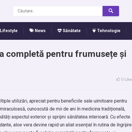
Lifestyle
News
Sănătate
Tehnologie
ția completă pentru frumusețe și
0
Like
iple utilizări, apreciat pentru beneficiile sale uimitoare pentru
miraculoasă, cunoscută de mii de ani în medicina tradițională,
tăți aspectul exterior și sprijini sănătatea interioară. Cu efecte
dante, aloe vera devine rapid un aliat esențial în rutina de îngrijire