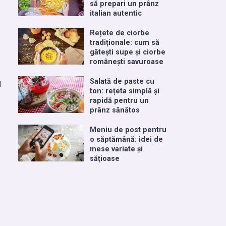
să prepari un prânz
italian autentic
Rețete de ciorbe
tradiționale: cum să
gătești supe și ciorbe
românești savuroase
Salată de paste cu
d
ton: rețeta simplă și
rapidă pentru un
prânz sănătos
Meniu de post pentru
o săptămână: idei de
mese variate și
sățioase