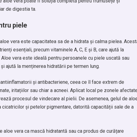
de aloe vera poate fi soluția completă pentru frumusețe și
iar de digestia ta.
ntru piele
e aloe vera este capacitatea sa de a hidrata și calma pielea. Acest
ienți esențiali, precum vitaminele A, C, E și B, care ajută la
i. Aloe vera este ideală pentru persoanele cu piele uscată sau
i ajută la menținerea hidratării pe termen lung.
antiinflamatorii și antibacteriene, ceea ce îl face extrem de
anate, iritațiilor sau chiar a acneei. Aplicat local pe zonele afectate
erează procesul de vindecare al pielii. De asemenea, gelul de alo
cicatricilor și petelor pigmentare, datorită capacității sale de a
l de aloe vera ca mască hidratantă sau ca produs de curățare