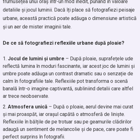
frumusețea unui oraș într-un mod inedit, punând în valoare
detaliile și jocul luminii. Dacă îți place să fotografiezi peisaje
urbane, această practică poate adăuga o dimensiune artistică
și un aer de mister imaginii tale.
De ce să fotografiezi reflexiile urbane după ploaie?
Jocul de lumini și umbre
– După ploaie, suprafețele ude
reflectă lumina în moduri fascinante, iar acest joc de lumini și
umbre poate adăuga un contrast dramatic sau o senzație de
calm în fotografiile tale. Reflexiile pot transforma o scenă
banală într-o imagine captivantă, subliniind detalii care altfel
ar trece neobservate.
Atmosfera unică
– După o ploaie, aerul devine mai curat
și mai proaspăt, iar orașul capătă o atmosferă de liniște.
Reflexiile în bălțile de pe trotuar sau pe geamurile clădirilor
adaugă un sentiment de melancolie și de pace, care poate fi
perfect surprins în fotografii.