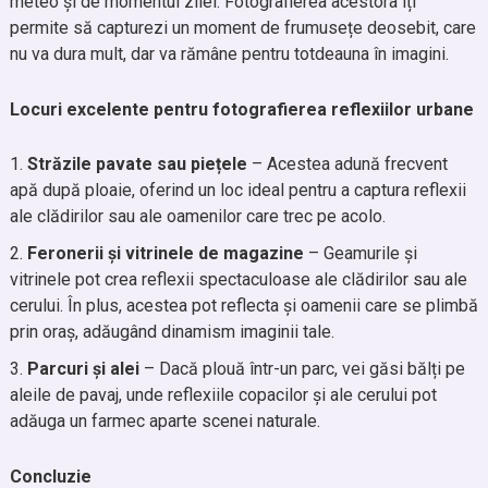
meteo și de momentul zilei. Fotografierea acestora îți
permite să capturezi un moment de frumusețe deosebit, care
nu va dura mult, dar va rămâne pentru totdeauna în imagini.
Locuri excelente pentru fotografierea reflexiilor urbane
Străzile pavate sau piețele
– Acestea adună frecvent
apă după ploaie, oferind un loc ideal pentru a captura reflexii
ale clădirilor sau ale oamenilor care trec pe acolo.
Feronerii și vitrinele de magazine
– Geamurile și
vitrinele pot crea reflexii spectaculoase ale clădirilor sau ale
cerului. În plus, acestea pot reflecta și oamenii care se plimbă
prin oraș, adăugând dinamism imaginii tale.
Parcuri și alei
– Dacă plouă într-un parc, vei găsi bălți pe
aleile de pavaj, unde reflexiile copacilor și ale cerului pot
adăuga un farmec aparte scenei naturale.
Concluzie