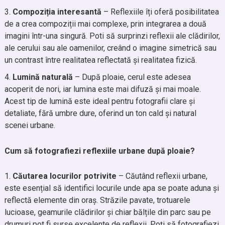
Compoziția interesantă
– Reflexiile îți oferă posibilitatea
de a crea compoziții mai complexe, prin integrarea a două
imagini într-una singură. Poti să surprinzi reflexii ale clădirilor,
ale cerului sau ale oamenilor, creând o imagine simetrică sau
un contrast între realitatea reflectată și realitatea fizică.
Lumină naturală
– După ploaie, cerul este adesea
acoperit de nori, iar lumina este mai difuză și mai moale.
Acest tip de lumină este ideal pentru fotografii clare și
detaliate, fără umbre dure, oferind un ton cald și natural
scenei urbane.
Cum să fotografiezi reflexiile urbane după ploaie?
Căutarea locurilor potrivite
– Căutând reflexii urbane,
este esențial să identifici locurile unde apa se poate aduna și
reflectă elemente din oraș. Străzile pavate, trotuarele
lucioase, geamurile clădirilor și chiar bălțile din parc sau pe
drumuri pot fi surse excelente de reflexii. Poți să fotografiezi