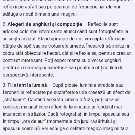
reflexii pe asfalt sau pe geamuri de feronerie, iar ele vor
adăuga o nouă dimensiune imaginii.
Alegeri de unghiuri și compoziție
– Reflexiile sunt
adesea cele mai interesante atunci când sunt fotografiate la
un unghi scăzut. Stând aproape de sol, vei capta reflexia în
bălțile de apă sau pe trotuarele umede. Încearcă să incluzi în
cadru atât obiectul reflectat, cât și reflexia sa, pentru a crea un
contrast interesant. Poți experimenta cu diverse unghiuri
pentru a crea imagini simetrice sau pentru a obține linii de
perspectivă interesante.
Fii atent la lumină
– După ploaie, luminile stradale sau
feroneriile reflectate pe suprafețele ude creează un efect de
„strălucire”. Căutând această lumină difuză, poți crea un
contrast minunat între reflexiile luminoase și fundalul mai
întunecat al străzilor. Dacă fotografiați în timpul apusului sau
în timpul „ora de aur” (momentele din jurul răsăritului și
apusului soarelui), vei adăuga o calitate magică imaginii tale.