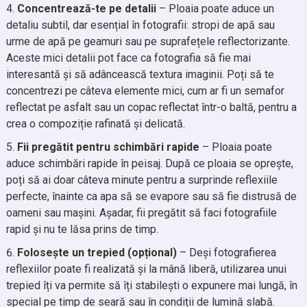
Concentrează-te pe detalii
– Ploaia poate aduce un
detaliu subtil, dar esențial în fotografii: stropi de apă sau
urme de apă pe geamuri sau pe suprafețele reflectorizante.
Aceste mici detalii pot face ca fotografia să fie mai
interesantă și să adâncească textura imaginii. Poți să te
concentrezi pe câteva elemente mici, cum ar fi un semafor
reflectat pe asfalt sau un copac reflectat într-o baltă, pentru a
crea o compoziție rafinată și delicată.
Fii pregătit pentru schimbări rapide
– Ploaia poate
aduce schimbări rapide în peisaj. După ce ploaia se oprește,
poți să ai doar câteva minute pentru a surprinde reflexiile
perfecte, înainte ca apa să se evapore sau să fie distrusă de
oameni sau mașini. Așadar, fii pregătit să faci fotografiile
rapid și nu te lăsa prins de timp.
Folosește un trepied (opțional)
– Deși fotografierea
reflexiilor poate fi realizată și la mână liberă, utilizarea unui
trepied îți va permite să îți stabilești o expunere mai lungă, în
special pe timp de seară sau în condiții de lumină slabă.