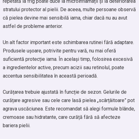
repetată la frig poate duce la microinflamații și la deteriorarea
stratului protector al pielii. De aceea, multe persoane observă
că pielea devine mai sensibilă iarna, chiar dacă nu au avut
astfel de probleme anterior.
Un alt factor important este schimbarea rutinei fără adaptare.
Produsele ușoare, potrivite pentru vară, nu mai oferă
suficientă protecție iarna. În același timp, folosirea excesivă
a ingredientelor active, precum acizii sau retinolul, poate
accentua sensibilitatea în această perioadă.
Curățarea trebuie ajustată în funcție de sezon. Gelurile de
curățare agresive sau cele care lasă pielea „scârțâitoare” pot
agrava uscăciunea. Este recomandat să alegi formule blânde,
cremoase sau hidratante, care curăță fără să afecteze
bariera pielii.