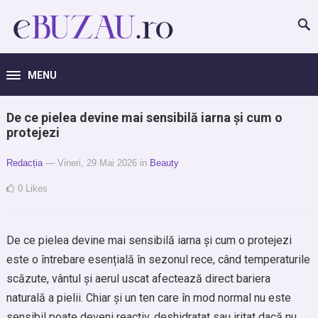
MENU
De ce pielea devine mai sensibilă iarna și cum o
protejezi
Redacția
— Vineri, 29 Mai 2026
in
Beauty
0
Likes
De ce pielea devine mai sensibilă iarna și cum o protejezi
este o întrebare esențială în sezonul rece, când temperaturile
scăzute, vântul și aerul uscat afectează direct bariera
naturală a pielii. Chiar și un ten care în mod normal nu este
sensibil poate deveni reactiv, deshidratat sau iritat dacă nu