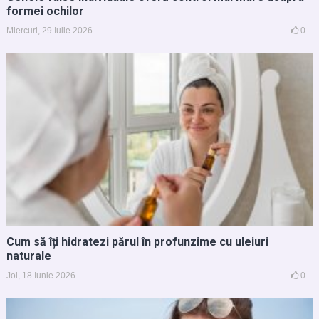
formei ochilor
Miercuri, 29 Iulie 2026
0
Cum să îți hidratezi părul în profunzime cu uleiuri
naturale
Joi, 18 Iunie 2026
0