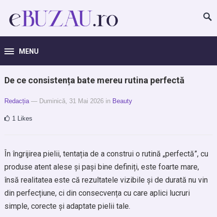
MENU
De ce consistența bate mereu rutina perfectă
Redacția
— Duminică, 31 Mai 2026
in
Beauty
1
Likes
În îngrijirea pielii, tentația de a construi o rutină „perfectă”, cu
produse atent alese și pași bine definiți, este foarte mare,
însă realitatea este că rezultatele vizibile și de durată nu vin
din perfecțiune, ci din consecvența cu care aplici lucruri
simple, corecte și adaptate pielii tale.