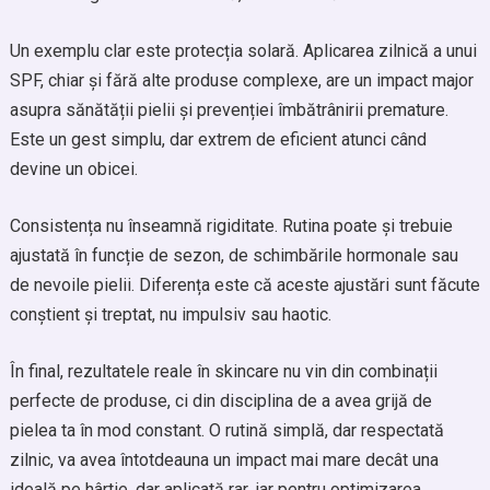
Un exemplu clar este protecția solară. Aplicarea zilnică a unui
SPF, chiar și fără alte produse complexe, are un impact major
asupra sănătății pielii și prevenției îmbătrânirii premature.
Este un gest simplu, dar extrem de eficient atunci când
devine un obicei.
Consistența nu înseamnă rigiditate. Rutina poate și trebuie
ajustată în funcție de sezon, de schimbările hormonale sau
de nevoile pielii. Diferența este că aceste ajustări sunt făcute
conștient și treptat, nu impulsiv sau haotic.
În final, rezultatele reale în skincare nu vin din combinații
perfecte de produse, ci din disciplina de a avea grijă de
pielea ta în mod constant. O rutină simplă, dar respectată
zilnic, va avea întotdeauna un impact mai mare decât una
ideală pe hârtie, dar aplicată rar, iar pentru optimizarea