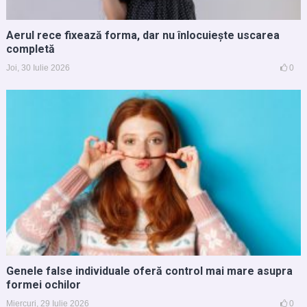
Aerul rece fixează forma, dar nu înlocuiește uscarea
completă
Joi, 30 Iulie 2026
0
Genele false individuale oferă control mai mare asupra
formei ochilor
Miercuri, 29 Iulie 2026
0