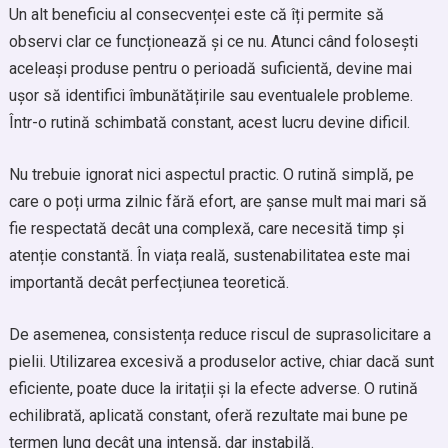
Un alt beneficiu al consecvenței este că îți permite să
observi clar ce funcționează și ce nu. Atunci când folosești
aceleași produse pentru o perioadă suficientă, devine mai
ușor să identifici îmbunătățirile sau eventualele probleme.
Într-o rutină schimbată constant, acest lucru devine dificil.
Nu trebuie ignorat nici aspectul practic. O rutină simplă, pe
care o poți urma zilnic fără efort, are șanse mult mai mari să
fie respectată decât una complexă, care necesită timp și
atenție constantă. În viața reală, sustenabilitatea este mai
importantă decât perfecțiunea teoretică.
De asemenea, consistența reduce riscul de suprasolicitare a
pielii. Utilizarea excesivă a produselor active, chiar dacă sunt
eficiente, poate duce la iritații și la efecte adverse. O rutină
echilibrată, aplicată constant, oferă rezultate mai bune pe
termen lung decât una intensă, dar instabilă.