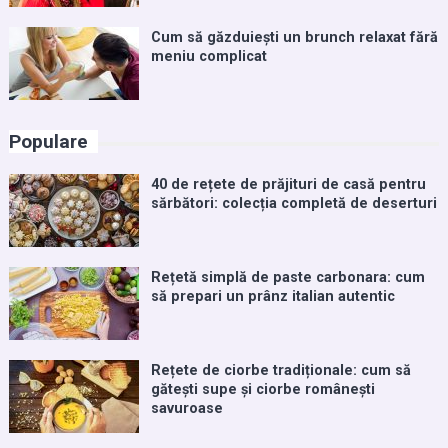
Cum să găzduiești un brunch relaxat fără
meniu complicat
Populare
40 de rețete de prăjituri de casă pentru
sărbători: colecția completă de deserturi
Rețetă simplă de paste carbonara: cum
să prepari un prânz italian autentic
Rețete de ciorbe tradiționale: cum să
gătești supe și ciorbe românești
savuroase