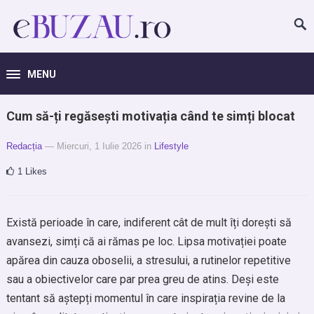
MENU
Cum să-ți regăsești motivația când te simți blocat
Redacția
— Miercuri, 1 Iulie 2026
in
Lifestyle
1
Likes
Există perioade în care, indiferent cât de mult îți dorești să
avansezi, simți că ai rămas pe loc. Lipsa motivației poate
apărea din cauza oboselii, a stresului, a rutinelor repetitive
sau a obiectivelor care par prea greu de atins. Deși este
tentant să aștepți momentul în care inspirația revine de la