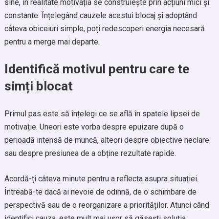
sine, în realitate motivația se construiește prin acțiuni mici și
constante. Înțelegând cauzele acestui blocaj și adoptând
câteva obiceiuri simple, poți redescoperi energia necesară
pentru a merge mai departe.
Identifică motivul pentru care te
simți blocat
Primul pas este să înțelegi ce se află în spatele lipsei de
motivație. Uneori este vorba despre epuizare după o
perioadă intensă de muncă, alteori despre obiective neclare
sau despre presiunea de a obține rezultate rapide.
Acordă-ți câteva minute pentru a reflecta asupra situației.
Întreabă-te dacă ai nevoie de odihnă, de o schimbare de
perspectivă sau de o reorganizare a priorităților. Atunci când
identifici cauza, este mult mai ușor să găsești soluția