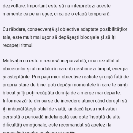
dezvoltare. Important este să nu interpretezi aceste
momente ca pe un eșec, ci ca pe o etapă temporară.
Cu răbdare, consecvență și obiective adaptate posibilităților
tale, este mult mai ușor să depășești blocajele și să îți
recapeți ritmul.
Motivația nu este o resursă inepuizabilă, ci un rezultat al
obiceiurilor și al modului în care îți gestionezi timpul, energia
și așteptările. Prin pași mici, obiective realiste și grijă față de
propria stare de bine, poți depăși momentele în care te simți
blocat și îți poți recăpăta dorința de a merge mai departe.
Informează-te din surse de încredere atunci când dorești să
îți îmbunătățești stilul de viață, iar dacă lipsa motivației
persistă o perioadă îndelungată sau este însoțită de alte
dificultăți emoționale, este recomandat să apelezi la
specialiști pentru evaluare și sprijin.