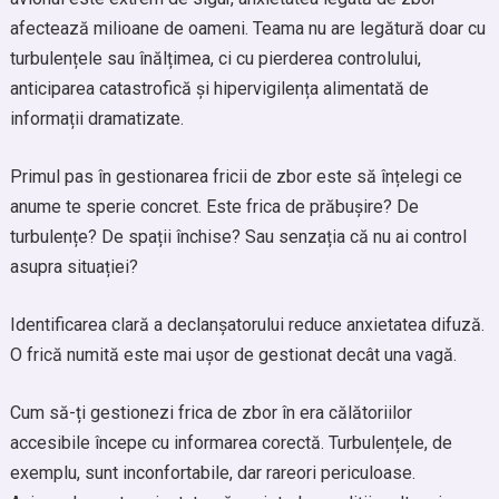
afectează milioane de oameni. Teama nu are legătură doar cu
turbulențele sau înălțimea, ci cu pierderea controlului,
anticiparea catastrofică și hipervigilența alimentată de
informații dramatizate.
Primul pas în gestionarea fricii de zbor este să înțelegi ce
anume te sperie concret. Este frica de prăbușire? De
turbulențe? De spații închise? Sau senzația că nu ai control
asupra situației?
Identificarea clară a declanșatorului reduce anxietatea difuză.
O frică numită este mai ușor de gestionat decât una vagă.
Cum să-ți gestionezi frica de zbor în era călătoriilor
accesibile începe cu informarea corectă. Turbulențele, de
exemplu, sunt inconfortabile, dar rareori periculoase.