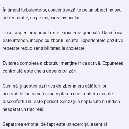
În timpul turbulențelor, concentrează-te pe un obiect fix sau
pe respirație, nu pe mișcarea avionului.
Un alt aspect important este expunerea graduală. Dacă frica
este intensă, începe cu zboruri scurte. Experiențele pozitive
repetate reduc sensibilitatea la anxietate.
Evitarea completă a zborului menține frica activă. Expunerea
controlată este cheia desensibilizării.
Cum să-ți gestionezi frica de zbor în era călătoriilor
accesibile înseamnă și acceptarea unei realități simple:
disconfortul nu este pericol. Senzațiile neplăcute nu indică
neapărat un risc real.
Separarea emoției de fapt este un exercițiu esențial.