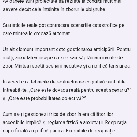
Avioanele sunt proiectate să reziste la condiții mult mai
severe decât cele întâlnite în zborurile obișnuite.
Statisticile reale pot contracara scenariile catastrofice pe
care mintea le creează automat.
Un alt element important este gestionarea anticipării. Pentru
mulți, anxietatea începe cu zile sau săptămâni înainte de
zbor. Mintea repetă scenarii negative și amplifică tensiunea.
În acest caz, tehnicile de restructurare cognitivă sunt utile.
Întreabă-te: „Care este dovada reală pentru acest scenariu?”
și „Care este probabilitatea obiectivă?”
Cum să-ți gestionezi frica de zbor în era călătoriilor
accesibile implică și reglarea fizică a anxietății. Respirația
superficială amplifică panica. Exercițiile de respirație