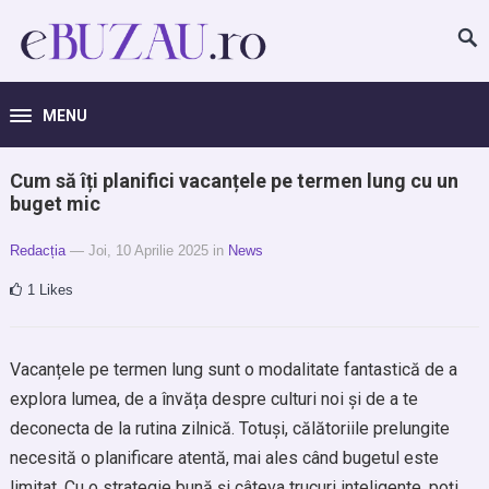
MENU
Cum să îți planifici vacanțele pe termen lung cu un
buget mic
Redacția
— Joi, 10 Aprilie 2025
in
News
1
Likes
Vacanțele pe termen lung sunt o modalitate fantastică de a
explora lumea, de a învăța despre culturi noi și de a te
deconecta de la rutina zilnică. Totuși, călătoriile prelungite
necesită o planificare atentă, mai ales când bugetul este
limitat. Cu o strategie bună și câteva trucuri inteligente, poți