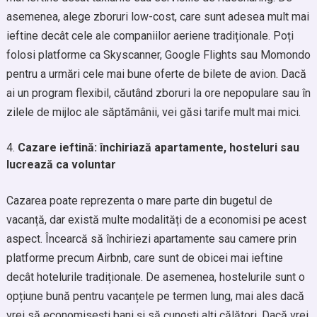
asemenea, alege zboruri low-cost, care sunt adesea mult mai
ieftine decât cele ale companiilor aeriene tradiționale. Poți
folosi platforme ca Skyscanner, Google Flights sau Momondo
pentru a urmări cele mai bune oferte de bilete de avion. Dacă
ai un program flexibil, căutând zboruri la ore nepopulare sau în
zilele de mijloc ale săptămânii, vei găsi tarife mult mai mici.
Cazare ieftină: închiriază apartamente, hosteluri sau
lucrează ca voluntar
Cazarea poate reprezenta o mare parte din bugetul de
vacanță, dar există multe modalități de a economisi pe acest
aspect. Încearcă să închiriezi apartamente sau camere prin
platforme precum Airbnb, care sunt de obicei mai ieftine
decât hotelurile tradiționale. De asemenea, hostelurile sunt o
opțiune bună pentru vacanțele pe termen lung, mai ales dacă
vrei să economisești bani și să cunoști alți călători. Dacă vrei