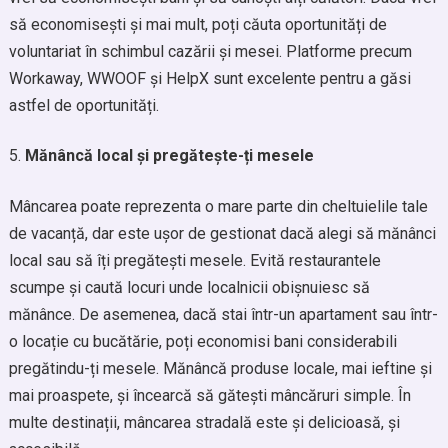
să economisești și mai mult, poți căuta oportunități de
voluntariat în schimbul cazării și mesei. Platforme precum
Workaway, WWOOF și HelpX sunt excelente pentru a găsi
astfel de oportunități.
Mănâncă local și pregătește-ți mesele
Mâncarea poate reprezenta o mare parte din cheltuielile tale
de vacanță, dar este ușor de gestionat dacă alegi să mănânci
local sau să îți pregătești mesele. Evită restaurantele
scumpe și caută locuri unde localnicii obișnuiesc să
mănânce. De asemenea, dacă stai într-un apartament sau într-
o locație cu bucătărie, poți economisi bani considerabili
pregătindu-ți mesele. Mănâncă produse locale, mai ieftine și
mai proaspete, și încearcă să gătești mâncăruri simple. În
multe destinații, mâncarea stradală este și delicioasă, și