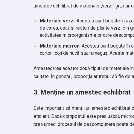
amestec echilibrat de materiale „verzi” și „marro
Materiale verzi
: Acestea sunt bogate în azot 
de cafea, ceai, și resturi de plante verzi din 
activitatea microorganismelor care descompu
Materiale marron
: Acestea sunt bogate în ca
carton, coji de nucă sau rumeguș. Aceste mate
Amestecarea acestor două tipuri de materiale în
calitate. În general, proporția ar trebui să fie de
3.
Menține un amestec echilibrat
Este important să menții un amestec echilibrat
eficient. Dacă compostul este prea uscat, micr
prea umed, procesul de descompunere poate deve