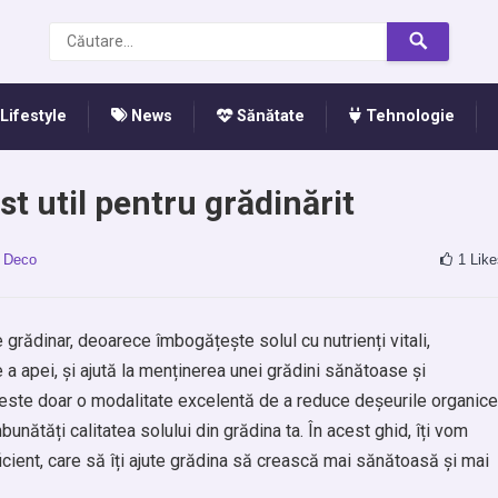
Lifestyle
News
Sănătate
Tehnologie
 util pentru grădinărit
 Deco
1
Like
grădinar, deoarece îmbogățește solul cu nutrienți vitali,
 a apei, și ajută la menținerea unei grădini sănătoase și
 este doar o modalitate excelentă de a reduce deșeurile organice
nătăți calitatea solului din grădina ta. În acest ghid, îți vom
icient, care să îți ajute grădina să crească mai sănătoasă și mai