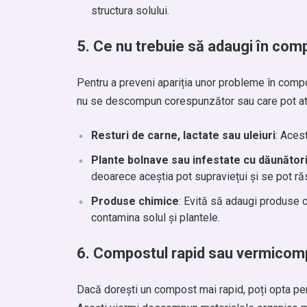
structura solului.
5.
Ce nu trebuie să adaugi în com
Pentru a preveni apariția unor probleme în compo
nu se descompun corespunzător sau care pot at
Resturi de carne, lactate sau uleiuri
: Aces
Plante bolnave sau infestate cu dăunător
deoarece aceștia pot supraviețui și se pot ră
Produse chimice
: Evită să adaugi produse 
contamina solul și plantele.
6.
Compostul rapid sau vermicom
Dacă dorești un compost mai rapid, poți opta pe