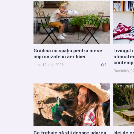
Grădina cu spațiu pentru mese
Livingul 
improvizate în aer liber
atmosfer
contemp
Luni, 13 Iulie 2026
1
Duminică, 12
Ce trebuie să știi despre udarea
Idei de g