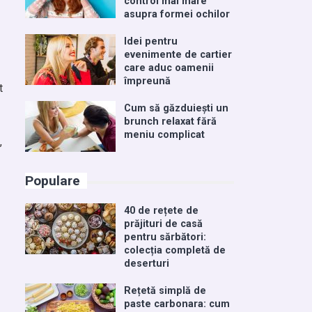
control mai mare
asupra formei ochilor
Idei pentru
evenimente de cartier
care aduc oamenii
împreună
t
Cum să găzduiești un
brunch relaxat fără
meniu complicat
,
Populare
40 de rețete de
prăjituri de casă
pentru sărbători:
colecția completă de
deserturi
Rețetă simplă de
paste carbonara: cum