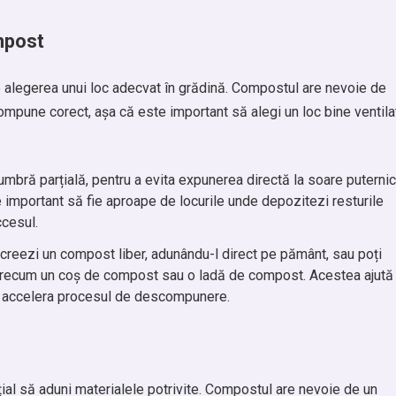
mpost
e alegerea unui loc adecvat în grădină. Compostul are nevoie de
ompune corect, așa că este important să alegi un loc bine ventila
 umbră parțială, pentru a evita expunerea directă la soare puternic
important să fie aproape de locurile unde depozitezi resturile
ccesul.
 creezi un compost liber, adunându-l direct pe pământ, sau poți
 precum un coș de compost sau o ladă de compost. Acestea ajută
t accelera procesul de descompunere.
ial să aduni materialele potrivite. Compostul are nevoie de un