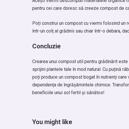
Acești viermi descompun materialele organice mu
pentru cei care doresc să creeze compost de cali
Poți construi un compost cu viermi folosind un 
într-un colț al grădinii sau chiar într-o debara, 
Concluzie
Crearea unui compost util pentru grădinărit este
sprijini plantele tale în mod natural. Cu puțină ră
poți produce un compost bogat în nutrienți care 
dependența de îngrășămintele chimice. Transformă
beneficiile unui sol fertil și sănătos!
You might like