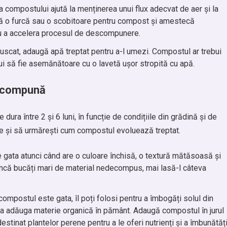
 compostului ajută la menținerea unui flux adecvat de aer și la
ază o furcă sau o scobitoare pentru compost și amestecă
ru a accelera procesul de descompunere.
uscat, adaugă apă treptat pentru a-l umezi. Compostul ar trebui
bui să fie asemănătoare cu o lavetă ușor stropită cu apă.
escompună
a între 2 și 6 luni, în funcție de condițiile din grădină și de
are și să urmărești cum compostul evoluează treptat.
 gata atunci când are o culoare închisă, o textură mătăsoasă și
ncă bucăți mari de material nedecompus, mai lasă-l câteva
compostul este gata, îl poți folosi pentru a îmbogăți solul din
ru a adăuga materie organică în pământ. Adaugă compostul în jurul
destinat plantelor perene pentru a le oferi nutrienți și a îmbunătăț