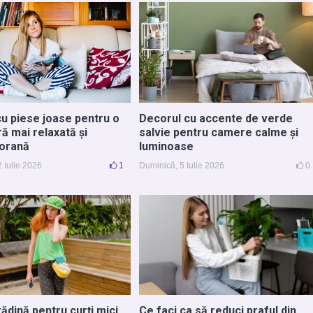
cu piese joase pentru o
Decorul cu accente de verde
ă mai relaxată și
salvie pentru camere calme și
orană
luminoase
 Iulie 2026
1
Duminică, 5 Iulie 2026
0
rădină pentru curți mici
Ce faci ca să reduci praful din