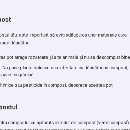
post
stul tău, este important să eviți adăugarea unor materiale care
rage dăunători.
tea pot atrage rozătoare și alte animale și nu se descompun bine
i
: Nu pune plante bolnave sau infestate cu dăunători în compost,
spândi în grădină.
chimice sau pesticide în compost, deoarece acestea pot
postul
ntru compostul cu ajutorul viermilor de compost (vermicompost).