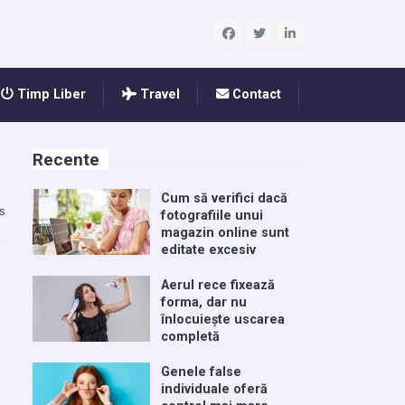
Timp Liber
Travel
Contact
Recente
Cum să verifici dacă
s
fotografiile unui
magazin online sunt
editate excesiv
Aerul rece fixează
forma, dar nu
înlocuiește uscarea
completă
Genele false
individuale oferă