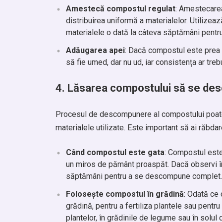
Amestecă compostul regulat
: Amestecarea
distribuirea uniformă a materialelor. Utilize
materialele o dată la câteva săptămâni pent
Adăugarea apei
: Dacă compostul este prea 
să fie umed, dar nu ud, iar consistența ar tre
4.
Lăsarea compostului să se d
Procesul de descompunere al compostului poate dur
materialele utilizate. Este important să ai răbd
Când compostul este gata
: Compostul este
un miros de pământ proaspăt. Dacă observi î
săptămâni pentru a se descompune complet.
Folosește compostul în grădină
: Odată ce 
grădină, pentru a fertiliza plantele sau pent
plantelor, în grădinile de legume sau în solul 