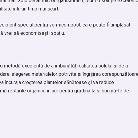
lt mai rapid decât microorganismele și sunt o soluție excelent
tate într-un timp mai scurt.
recipient special pentru vermicompost, care poate fi amplasat
dacă vrei să economisești spațiu.
 o metodă excelentă de a îmbunătăți calitatea solului și de a
bdare, alegerea materialelor potrivite și îngrijirea corespunzătoare
va încuraja creșterea plantelor sănătoase și va reduce
 resturile organice în aur pentru grădina ta și bucură-te de