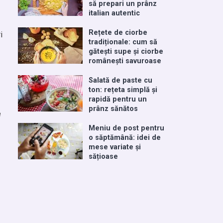
să prepari un prânz
italian autentic
Rețete de ciorbe
i
tradiționale: cum să
gătești supe și ciorbe
românești savuroase
Salată de paste cu
ton: rețeta simplă și
rapidă pentru un
prânz sănătos
e
Meniu de post pentru
o săptămână: idei de
mese variate și
sățioase