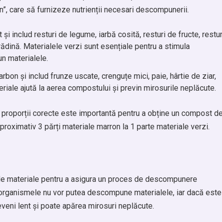
n”, care să furnizeze nutrienții necesari descompunerii.
și includ resturi de legume, iarbă cosită, resturi de fructe, restur
grădină. Materialele verzi sunt esențiale pentru a stimula
n materialele.
rbon și includ frunze uscate, crenguțe mici, paie, hârtie de ziar,
riale ajută la aerea compostului și previn mirosurile neplăcute.
 proporții corecte este importantă pentru a obține un compost d
 aproximativ 3 părți materiale marron la 1 parte materiale verzi.
 de materiale pentru a asigura un proces de descompunere
oorganismele nu vor putea descompune materialele, iar dacă este
ni lent și poate apărea mirosuri neplăcute.