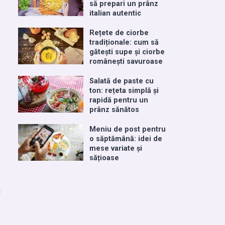
să prepari un prânz
italian autentic
Rețete de ciorbe
tradiționale: cum să
gătești supe și ciorbe
românești savuroase
Salată de paste cu
ton: rețeta simplă și
rapidă pentru un
prânz sănătos
Meniu de post pentru
o săptămână: idei de
mese variate și
sățioase
u