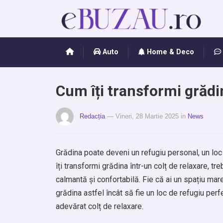
Auto
Home & Deco
Cum îți transformi grădin
Redacția
— Vineri, 28 Martie 2025
in
News
Grădina poate deveni un refugiu personal, un loc 
îți transformi grădina într-un colț de relaxare, t
calmantă și confortabilă. Fie că ai un spațiu mar
grădina astfel încât să fie un loc de refugiu perf
adevărat colț de relaxare.