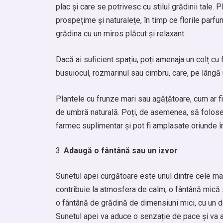
plac și care se potrivesc cu stilul grădinii tale. 
prospețime și naturalețe, în timp ce florile parfuma
grădina cu un miros plăcut și relaxant.
Dacă ai suficient spațiu, poți amenaja un colț cu 
busuiocul, rozmarinul sau cimbru, care, pe lângă mi
Plantele cu frunze mari sau agățătoare, cum ar fi 
de umbră naturală. Poți, de asemenea, să folose
farmec suplimentar și pot fi amplasate oriunde î
Adaugă o fântână sau un izvor
Sunetul apei curgătoare este unul dintre cele mai
contribuie la atmosfera de calm, o fântână mică 
o fântână de grădină de dimensiuni mici, cu un d
Sunetul apei va aduce o senzație de pace și va