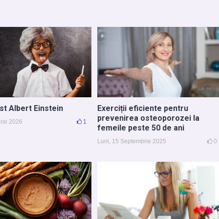
st Albert Einstein
Exerciții eficiente pentru
prevenirea osteoporozei la
arie 2026
1
femeile peste 50 de ani
Luni, 15 Septembrie 2025
0