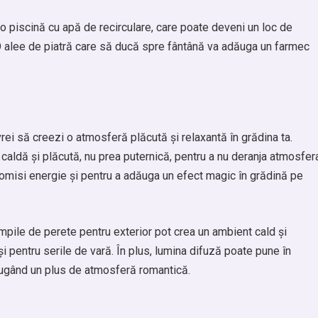
u o piscină cu apă de recirculare, care poate deveni un loc de
i. O alee de piatră care să ducă spre fântână va adăuga un farmec
vrei să creezi o atmosferă plăcută și relaxantă în grădina ta.
caldă și plăcută, nu prea puternică, pentru a nu deranja atmosfer
nomisi energie și pentru a adăuga un efect magic în grădină pe
mpile de perete pentru exterior pot crea un ambient cald și
și pentru serile de vară. În plus, lumina difuză poate pune în
adăugând un plus de atmosferă romantică.