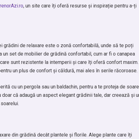
renorAzi.ro
, un site care îți oferă resurse și inspirație pentru a-ți
i grădini de relaxare este o zonă confortabilă, unde să te poți
a un set de mobilier de grădină confortabil, cum ar fi o canapea
are sunt rezistente la intemperii și care îți oferă confort maxim.
pentru un plus de confort și căldură, mai ales în serile răcoroase.
ită cu un pergola sau un baldachin, pentru a te proteja de soare
 nu doar că adaugă un aspect elegant grădinii tale, dar creează și u
 soarelui.
are din grădină decât plantele și florile. Alege plante care îți