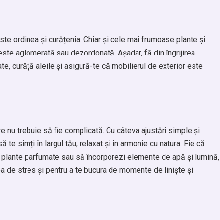
ste ordinea și curățenia. Chiar și cele mai frumoase plante și
este aglomerată sau dezordonată. Așadar, fă din îngrijirea
ate, curăță aleile și asigură-te că mobilierul de exterior este
re nu trebuie să fie complicată. Cu câteva ajustări simple și
 te simți în largul tău, relaxat și în armonie cu natura. Fie că
gi plante parfumate sau să încorporezi elemente de apă și lumină,
pa de stres și pentru a te bucura de momente de liniște și