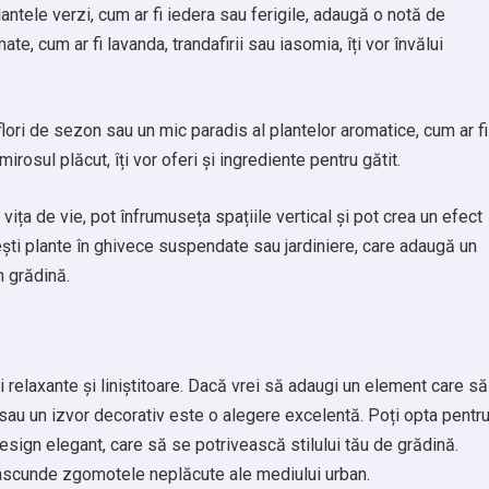
Plantele verzi, cum ar fi iedera sau ferigile, adaugă o notă de
te, cum ar fi lavanda, trandafirii sau iasomia, îți vor învălui
flori de sezon sau un mic paradis al plantelor aromatice, cum ar fi
rosul plăcut, îți vor oferi și ingrediente pentru gătit.
vița de vie, pot înfrumuseța spațiile vertical și pot crea un efect
ști plante în ghivece suspendate sau jardiniere, care adaugă un
n grădină.
 relaxante și liniștitoare. Dacă vrei să adaugi un element care să
sau un izvor decorativ este o alegere excelentă. Poți opta pentr
esign elegant, care să se potrivească stilului tău de grădină.
 ascunde zgomotele neplăcute ale mediului urban.