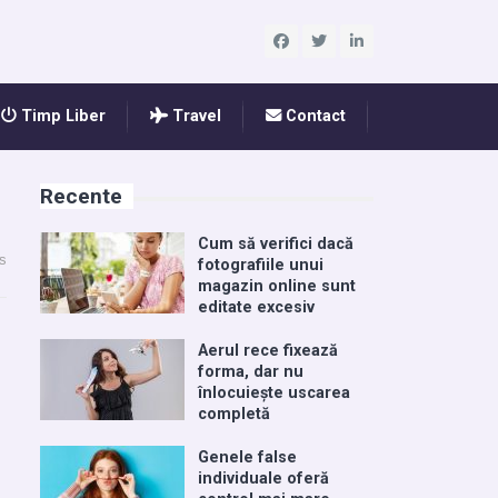
Timp Liber
Travel
Contact
Recente
Cum să verifici dacă
s
fotografiile unui
magazin online sunt
editate excesiv
Aerul rece fixează
forma, dar nu
înlocuiește uscarea
completă
Genele false
individuale oferă