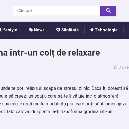
Lifestyle
News
Sănătate
Tehnologie
a într-un colț de relaxare
0
Like
unde te poți relaxa și scăpa de stresul zilnic. Dacă îți dorești să
rebuie să creezi un spațiu care să te învăluie într-o atmosferă
e sau mic, există multe modalități prin care poți să îți amenajezi
ect. Iată câteva idei pentru a-ți transforma grădina într-un