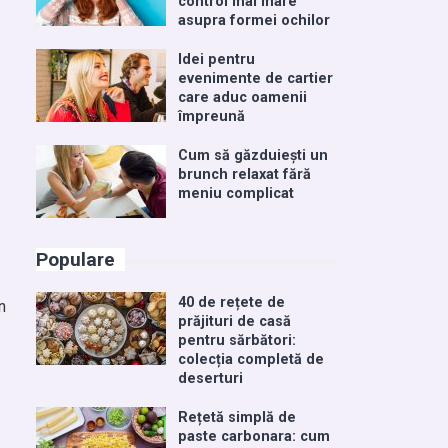
control mai mare
asupra formei ochilor
Idei pentru
evenimente de cartier
care aduc oamenii
împreună
Cum să găzduiești un
brunch relaxat fără
meniu complicat
Populare
40 de rețete de
n
prăjituri de casă
pentru sărbători:
colecția completă de
deserturi
Rețetă simplă de
paste carbonara: cum