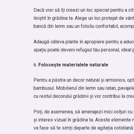
Dacă vrei să îți creezi un loc special pentru a cit
liniștit în grădina ta. Alege un loc protejat de vân
bancă din lemn sau un fotoliu confortabil, acomp
Adaugă câteva plante în apropiere pentru a aduce
spațiu poate deveni refugiul tău personal, ideal
Folosește materialele naturale
Pentru a păstra un decor natural și armonios, opt
bambusul. Mobilierul din lemn sau ratan, pavajele
cu restul decorului grădinii și vor contribui la cr
Poți, de asemenea, să amenajezi mici colțuri cu 
și interes vizual în grădina ta. Aceste elemente na
va face să te simți departe de agitația cotidiană.