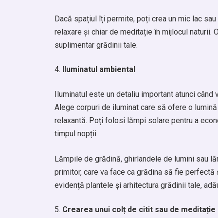
Dacă spațiul îți permite, poți crea un mic lac sa
relaxare și chiar de meditație în mijlocul naturi
suplimentar grădinii tale.
Iluminatul ambiental
Iluminatul este un detaliu important atunci când 
Alege corpuri de iluminat care să ofere o lumină 
relaxantă. Poți folosi lămpi solare pentru a eco
timpul nopții.
Lămpile de grădină, ghirlandele de lumini sau lă
primitor, care va face ca grădina să fie perfectă 
evidență plantele și arhitectura grădinii tale, 
Crearea unui colț de citit sau de meditație