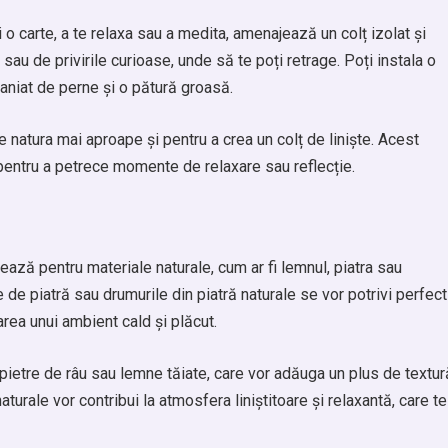
i o carte, a te relaxa sau a medita, amenajează un colț izolat și
t sau de privirile curioase, unde să te poți retrage. Poți instala o
aniat de perne și o pătură groasă.
 natura mai aproape și pentru a crea un colț de liniște. Acest
 pentru a petrece momente de relaxare sau reflecție.
ează pentru materiale naturale, cum ar fi lemnul, piatra sau
 de piatră sau drumurile din piatră naturale se vor potrivi perfect
earea unui ambient cald și plăcut.
pietre de râu sau lemne tăiate, care vor adăuga un plus de textur
turale vor contribui la atmosfera liniștitoare și relaxantă, care te