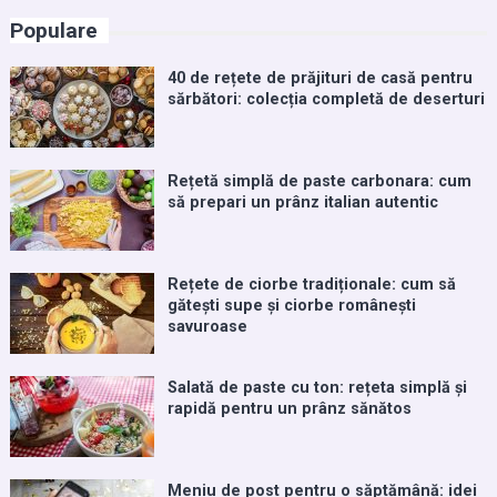
Populare
40 de rețete de prăjituri de casă pentru
sărbători: colecția completă de deserturi
Rețetă simplă de paste carbonara: cum
să prepari un prânz italian autentic
Rețete de ciorbe tradiționale: cum să
gătești supe și ciorbe românești
savuroase
Salată de paste cu ton: rețeta simplă și
rapidă pentru un prânz sănătos
Meniu de post pentru o săptămână: idei