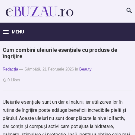
MENU
Cum combini uleiurile esențiale cu produse de
îngrijire
Redacția
— Sâmbătă, 21 Februarie 2026
in
Beauty
0
Likes
Uleiurile esențiale sunt un dar al naturii, iar utilizarea lor în
rutina de îngrijire poate adăuga beneficii incredibile pielii și
părului. Aceste uleiuri nu sunt doar plăcute la nivel olfactiv,
dar conțin și compuși activi care pot ajuta la hidratare,
calmare, stimulare și protecție. Însă, pentru a obține cele mai