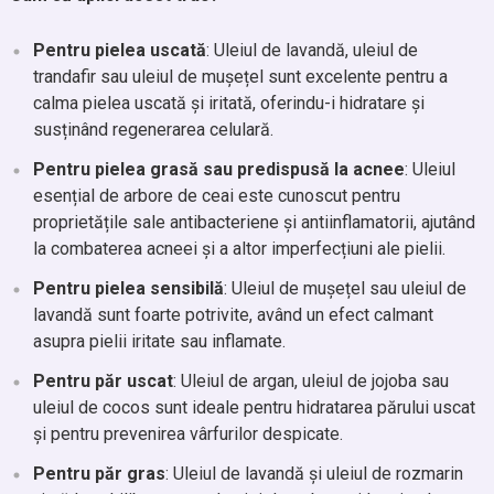
Pentru pielea uscată
: Uleiul de lavandă, uleiul de
trandafir sau uleiul de mușețel sunt excelente pentru a
calma pielea uscată și iritată, oferindu-i hidratare și
susținând regenerarea celulară.
Pentru pielea grasă sau predispusă la acnee
: Uleiul
esențial de arbore de ceai este cunoscut pentru
proprietățile sale antibacteriene și antiinflamatorii, ajutând
la combaterea acneei și a altor imperfecțiuni ale pielii.
Pentru pielea sensibilă
: Uleiul de mușețel sau uleiul de
lavandă sunt foarte potrivite, având un efect calmant
asupra pielii iritate sau inflamate.
Pentru păr uscat
: Uleiul de argan, uleiul de jojoba sau
uleiul de cocos sunt ideale pentru hidratarea părului uscat
și pentru prevenirea vârfurilor despicate.
Pentru păr gras
: Uleiul de lavandă și uleiul de rozmarin