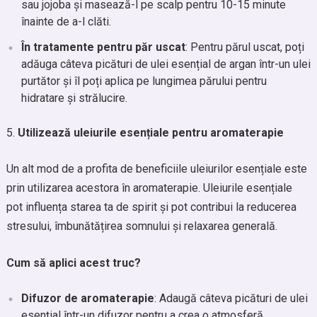
sau jojoba și masează-l pe scalp pentru 10-15 minute
înainte de a-l clăti.
În tratamente pentru păr uscat
: Pentru părul uscat, poți
adăuga câteva picături de ulei esențial de argan într-un ulei
purtător și îl poți aplica pe lungimea părului pentru
hidratare și strălucire.
Utilizează uleiurile esențiale pentru aromaterapie
Un alt mod de a profita de beneficiile uleiurilor esențiale este
prin utilizarea acestora în aromaterapie. Uleiurile esențiale
pot influența starea ta de spirit și pot contribui la reducerea
stresului, îmbunătățirea somnului și relaxarea generală.
Cum să aplici acest truc?
Difuzor de aromaterapie
: Adaugă câteva picături de ulei
esențial într-un difuzor pentru a crea o atmosferă