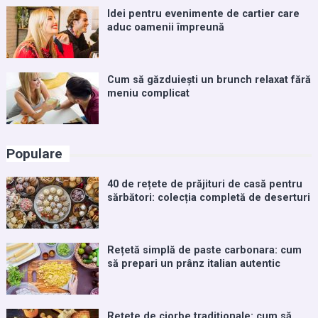
Idei pentru evenimente de cartier care
aduc oamenii împreună
Cum să găzduiești un brunch relaxat fără
meniu complicat
Populare
40 de rețete de prăjituri de casă pentru
sărbători: colecția completă de deserturi
Rețetă simplă de paste carbonara: cum
să prepari un prânz italian autentic
Rețete de ciorbe tradiționale: cum să