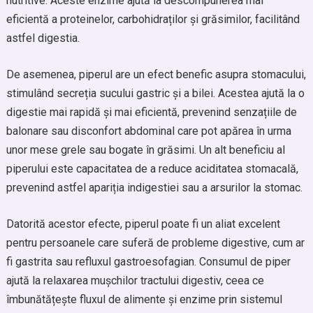
nutritive. Aceste enzime ajută la descompunerea mai
eficientă a proteinelor, carbohidraților și grăsimilor, facilitând
astfel digestia.
De asemenea, piperul are un efect benefic asupra stomacului,
stimulând secreția sucului gastric și a bilei. Acestea ajută la o
digestie mai rapidă și mai eficientă, prevenind senzațiile de
balonare sau disconfort abdominal care pot apărea în urma
unor mese grele sau bogate în grăsimi. Un alt beneficiu al
piperului este capacitatea de a reduce aciditatea stomacală,
prevenind astfel apariția indigestiei sau a arsurilor la stomac.
Datorită acestor efecte, piperul poate fi un aliat excelent
pentru persoanele care suferă de probleme digestive, cum ar
fi gastrita sau refluxul gastroesofagian. Consumul de piper
ajută la relaxarea mușchilor tractului digestiv, ceea ce
îmbunătățește fluxul de alimente și enzime prin sistemul