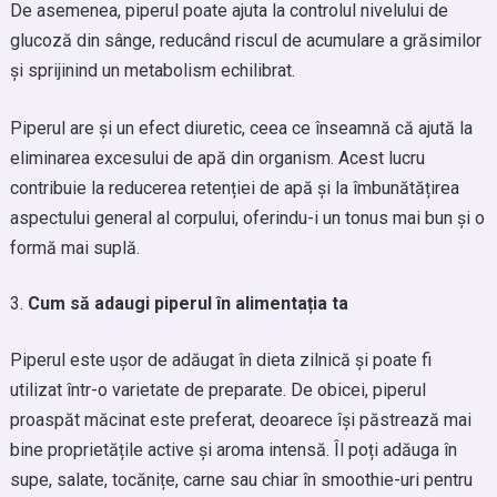
De asemenea, piperul poate ajuta la controlul nivelului de
glucoză din sânge, reducând riscul de acumulare a grăsimilor
și sprijinind un metabolism echilibrat.
Piperul are și un efect diuretic, ceea ce înseamnă că ajută la
eliminarea excesului de apă din organism. Acest lucru
contribuie la reducerea retenției de apă și la îmbunătățirea
aspectului general al corpului, oferindu-i un tonus mai bun și o
formă mai suplă.
Cum să adaugi piperul în alimentația ta
Piperul este ușor de adăugat în dieta zilnică și poate fi
utilizat într-o varietate de preparate. De obicei, piperul
proaspăt măcinat este preferat, deoarece își păstrează mai
bine proprietățile active și aroma intensă. Îl poți adăuga în
supe, salate, tocănițe, carne sau chiar în smoothie-uri pentru