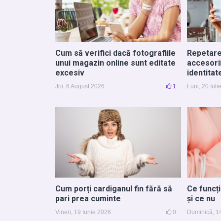
Cum să verifici dacă fotografiile
Repetare
unui magazin online sunt editate
accesori
excesiv
identitat
Joi, 6 August 2026
1
Luni, 20 Iul
Cum porți cardiganul fin fără să
Ce funcț
pari prea cuminte
și ce nu
Vineri, 19 Iunie 2026
0
Duminică, 1