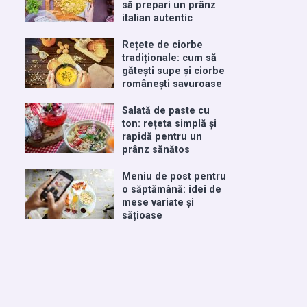
să prepari un prânz
italian autentic
Rețete de ciorbe
tradiționale: cum să
gătești supe și ciorbe
românești savuroase
Salată de paste cu
ton: rețeta simplă și
rapidă pentru un
prânz sănătos
Meniu de post pentru
o săptămână: idei de
mese variate și
sățioase