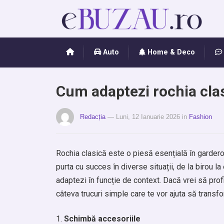
Auto
Home & Deco
Cum adaptezi rochia clas
Redacția
— Luni, 12 Ianuarie 2026
in
Fashion
Rochia clasică este o piesă esențială în garderob
purta cu succes în diverse situații, de la birou 
adaptezi în funcție de context. Dacă vrei să prof
câteva trucuri simple care te vor ajuta să transfo
Schimbă accesoriile