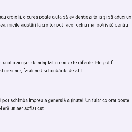
u croielii, o curea poate ajuta să evidențiezi talia și să aduci un
a, micile ajustări la croitor pot face rochia mai potrivită pentru
e
e sunt mai ușor de adaptat în contexte diferite. Ele pot fi
imentare, facilitând schimbările de stil.
i pot schimba impresia generală a ținutei. Un fular colorat poate
feră un aer sofisticat.