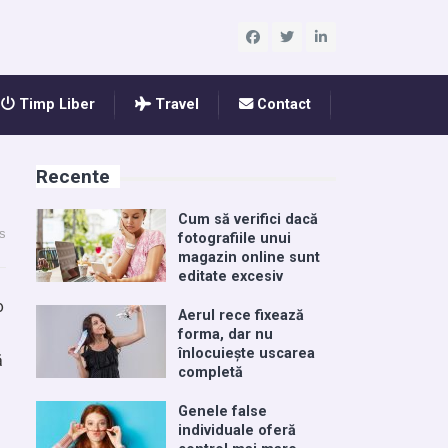
Timp Liber
Travel
Contact
Recente
Cum să verifici dacă
s
fotografiile unui
magazin online sunt
editate excesiv
o
Aerul rece fixează
forma, dar nu
înlocuiește uscarea
ă
completă
Genele false
individuale oferă