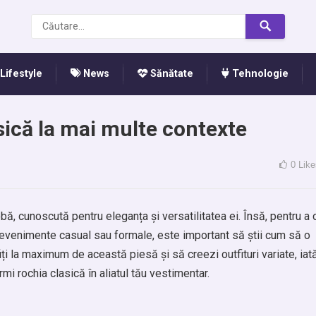
Lifestyle
News
Sănătate
Tehnologie
ică la mai multe contexte
0
Like
ă, cunoscută pentru eleganța și versatilitatea ei. Însă, pentru a 
la evenimente casual sau formale, este important să știi cum să o
iți la maximum de această piesă și să creezi outfituri variate, iat
rmi rochia clasică în aliatul tău vestimentar.