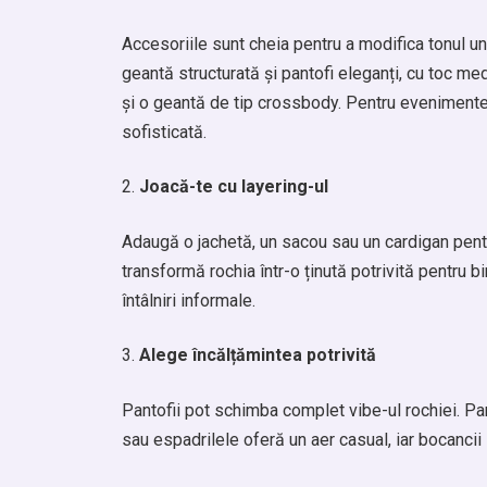
Accesoriile sunt cheia pentru a modifica tonul unei
geantă structurată și pantofi eleganți, cu toc me
și o geantă de tip crossbody. Pentru evenimente 
sofisticată.
Joacă-te cu layering-ul
Adaugă o jachetă, un sacou sau un cardigan pentr
transformă rochia într-o ținută potrivită pentru bi
întâlniri informale.
Alege încălțămintea potrivită
Pantofii pot schimba complet vibe-ul rochiei. Pan
sau espadrilele oferă un aer casual, iar bocanci