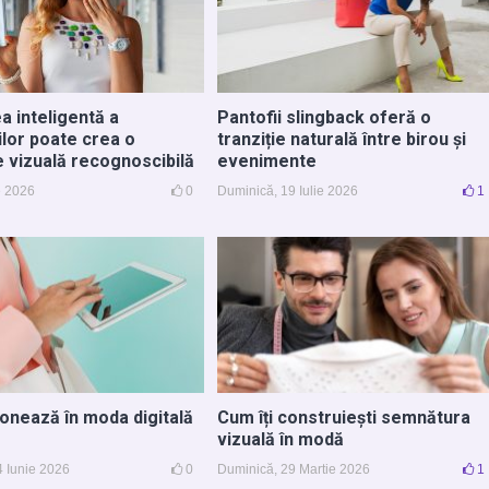
a inteligentă a
Pantofii slingback oferă o
ilor poate crea o
tranziție naturală între birou și
e vizuală recognoscibilă
evenimente
ie 2026
0
Duminică, 19 Iulie 2026
1
ionează în moda digitală
Cum îți construiești semnătura
vizuală în modă
4 Iunie 2026
0
Duminică, 29 Martie 2026
1