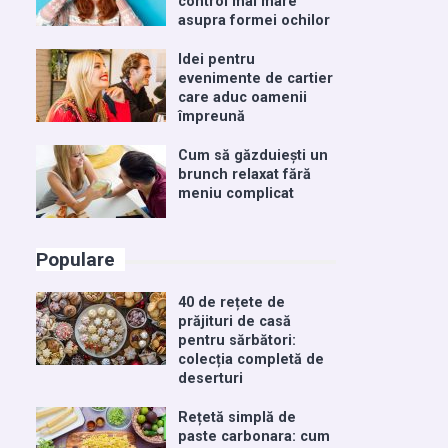
control mai mare
asupra formei ochilor
Idei pentru
evenimente de cartier
care aduc oamenii
împreună
Cum să găzduiești un
brunch relaxat fără
meniu complicat
Populare
40 de rețete de
prăjituri de casă
pentru sărbători:
colecția completă de
deserturi
Rețetă simplă de
paste carbonara: cum