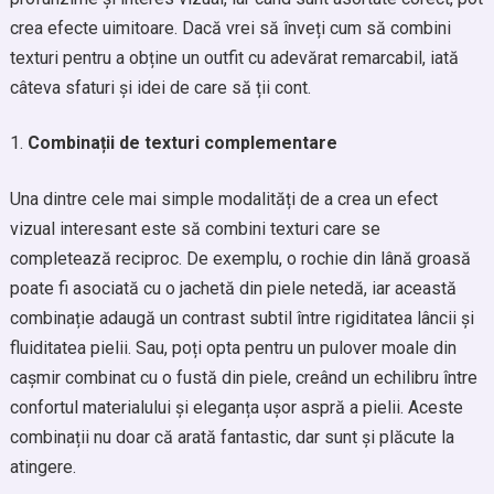
crea efecte uimitoare. Dacă vrei să înveți cum să combini
texturi pentru a obține un outfit cu adevărat remarcabil, iată
câteva sfaturi și idei de care să ții cont.
Combinații de texturi complementare
Una dintre cele mai simple modalități de a crea un efect
vizual interesant este să combini texturi care se
completează reciproc. De exemplu, o rochie din lână groasă
poate fi asociată cu o jachetă din piele netedă, iar această
combinație adaugă un contrast subtil între rigiditatea lâncii și
fluiditatea pielii. Sau, poți opta pentru un pulover moale din
cașmir combinat cu o fustă din piele, creând un echilibru între
confortul materialului și eleganța ușor aspră a pielii. Aceste
combinații nu doar că arată fantastic, dar sunt și plăcute la
atingere.