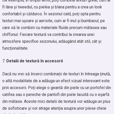
De exemplu, în timpul iernii, poți combina texturi grele, cum ar
fi lâna și tweedul, cu pielea și blana pentru a crea un look
confortabil și călduros. În sezonul cald, poți opta pentru
texturi mai ușoare și aerisite, cum ar fi inul și bumbacul, pe
care să le combini cu materiale fluide precum mătasea sau
chiffonul. Fiecare textură va contribui la crearea unei
atmosfere specifice sezonului, adăugând atât stil, cât și
funcționalitate.
Detalii de textură în accesorii
Dacă nu vrei să încerci combinații de texturi în întreaga ținută,
o altă modalitate de a adăuga un efect vizual interesant este
prin accesorii. Poți alege o geantă din piele cu un portofel din
catifea sau o pereche de pantofi din piele lacuită cu o eșarfă
din mătase. Aceste mici detalii de textură vor adăuga un plus
de sofisticare și vor atrage atenția asupra unor piese cheie