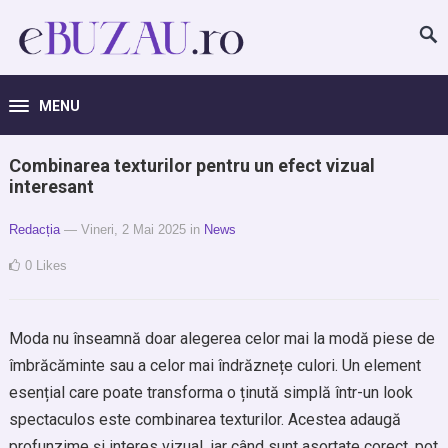
MENU
Combinarea texturilor pentru un efect vizual
interesant
Redacția
— Vineri, 2 Mai 2025
in
News
0
Likes
Moda nu înseamnă doar alegerea celor mai la modă piese de
îmbrăcăminte sau a celor mai îndrăznețe culori. Un element
esențial care poate transforma o ținută simplă într-un look
spectaculos este combinarea texturilor. Acestea adaugă
profunzime și interes vizual, iar când sunt asortate corect, pot