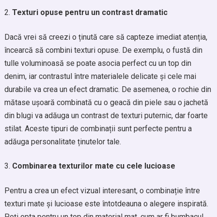
Texturi opuse pentru un contrast dramatic
Dacă vrei să creezi o ținută care să capteze imediat atenția,
încearcă să combini texturi opuse. De exemplu, o fustă din
tulle voluminoasă se poate asocia perfect cu un top din
denim, iar contrastul între materialele delicate și cele mai
durabile va crea un efect dramatic. De asemenea, o rochie din
mătase ușoară combinată cu o geacă din piele sau o jachetă
din blugi va adăuga un contrast de texturi puternic, dar foarte
stilat. Aceste tipuri de combinații sunt perfecte pentru a
adăuga personalitate ținutelor tale.
Combinarea texturilor mate cu cele lucioase
Pentru a crea un efect vizual interesant, o combinație între
texturi mate și lucioase este întotdeauna o alegere inspirată.
Poți opta pentru un top din material mat, cum ar fi bumbacul