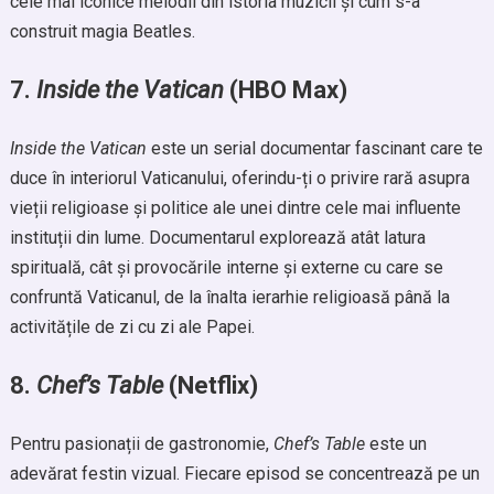
cele mai iconice melodii din istoria muzicii și cum s-a
construit magia Beatles.
7.
Inside the Vatican
(HBO Max)
Inside the Vatican
este un serial documentar fascinant care te
duce în interiorul Vaticanului, oferindu-ți o privire rară asupra
vieții religioase și politice ale unei dintre cele mai influente
instituții din lume. Documentarul explorează atât latura
spirituală, cât și provocările interne și externe cu care se
confruntă Vaticanul, de la înalta ierarhie religioasă până la
activitățile de zi cu zi ale Papei.
8.
Chef’s Table
(Netflix)
Pentru pasionații de gastronomie,
Chef’s Table
este un
adevărat festin vizual. Fiecare episod se concentrează pe un