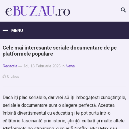
MENU
Cele mai interesante seriale documentare de pe
platformele populare
Redacția
— Joi, 13 Februarie 2025
in
News
0
Likes
Dacă îți plac serialele, dar vrei să îți îmbogățești cunoștințele,
serialele documentare sunt o alegere perfectă. Acestea
îmbină divertismentul cu educația și te pot purta într-o
călătorie fascinantă prin istorie, știință, cultură și multe altele.
Platformele de streaming, cum ar fi Netflix, HBO Max sau