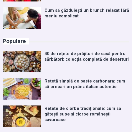
Cum să găzduiești un brunch relaxat fără
meniu complicat
Populare
40 de rețete de prăjituri de casă pentru
sărbători: colecția completă de deserturi
Rețetă simplă de paste carbonara: cum
să prepari un prânz italian autentic
Rețete de ciorbe tradiționale: cum să
gătești supe și ciorbe românești
savuroase