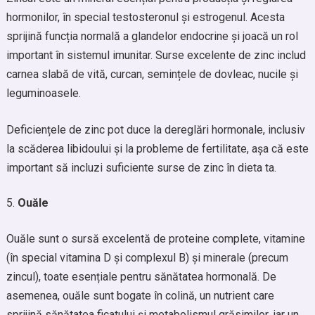
hormonilor, în special testosteronul și estrogenul. Acesta
sprijină funcția normală a glandelor endocrine și joacă un rol
important în sistemul imunitar. Surse excelente de zinc includ
carnea slabă de vită, curcan, semințele de dovleac, nucile și
leguminoasele.
Deficiențele de zinc pot duce la dereglări hormonale, inclusiv
la scăderea libidoului și la probleme de fertilitate, așa că este
important să incluzi suficiente surse de zinc în dieta ta.
Ouăle
Ouăle sunt o sursă excelentă de proteine complete, vitamine
(în special vitamina D și complexul B) și minerale (precum
zincul), toate esențiale pentru sănătatea hormonală. De
asemenea, ouăle sunt bogate în colină, un nutrient care
sprijină sănătatea ficatului și metabolismul grăsimilor, iar un