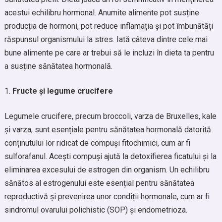
acestui echilibru hormonal. Anumite alimente pot susține
producția de hormoni, pot reduce inflamația și pot îmbunătăți
răspunsul organismului la stres. Iată câteva dintre cele mai
bune alimente pe care ar trebui să le incluzi în dieta ta pentru
a susține sănătatea hormonală.
Fructe și legume crucifere
Legumele crucifere, precum broccoli, varza de Bruxelles, kale
și varza, sunt esențiale pentru sănătatea hormonală datorită
conținutului lor ridicat de compuși fitochimici, cum ar fi
sulforafanul. Acești compuși ajută la detoxifierea ficatului și la
eliminarea excesului de estrogen din organism. Un echilibru
sănătos al estrogenului este esențial pentru sănătatea
reproductivă și prevenirea unor condiții hormonale, cum ar fi
sindromul ovarului polichistic (SOP) și endometrioza.