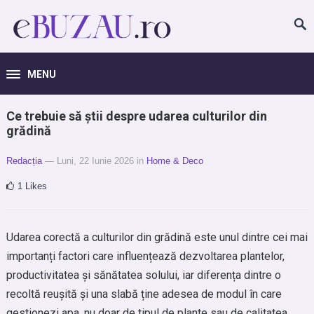
MENU
Ce trebuie să știi despre udarea culturilor din
grădină
Redacția
— Luni, 22 Iunie 2026
in
Home & Deco
1
Likes
Udarea corectă a culturilor din grădină este unul dintre cei mai
importanți factori care influențează dezvoltarea plantelor,
productivitatea și sănătatea solului, iar diferența dintre o
recoltă reușită și una slabă ține adesea de modul în care
gestionezi apa, nu doar de tipul de plante sau de calitatea