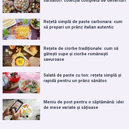
sărbători: colecția completă de deserturi
Rețetă simplă de paste carbonara: cum
să prepari un prânz italian autentic
Rețete de ciorbe tradiționale: cum să
gătești supe și ciorbe românești
savuroase
Salată de paste cu ton: rețeta simplă și
rapidă pentru un prânz sănătos
Meniu de post pentru o săptămână: idei
de mese variate și sățioase