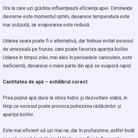
Ora la care uzi grădina influențează eficiența apei. Dimineața
devreme este momentul optim, deoarece temperatura este
mai scăzută, iar evaporarea este redusă.
Udarea seara poate fi o alternativă, dar trebuie evitat excesul
de umezeală pe frunze, care poate favoriza apariția bolilor.
Udarea în timpul zilei, mai ales în perioadele caniculare, este
ineficientă, deoarece o mare parte din apă se evaporă rapid.
Cantitatea de apă – echilibrul corect
Prea puțină apă duce la stres hidric și dezvoltare slabă, în
timp ce excesul poate provoca putrezirea rădăcinilor și
apariția bolilor.
Este mai eficient să uzi mai rar, dar în profunzime, astfel încât