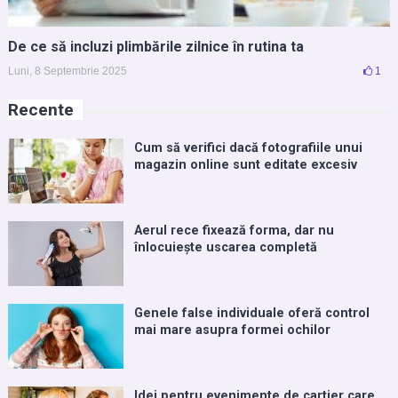
De ce să incluzi plimbările zilnice în rutina ta
Luni, 8 Septembrie 2025
1
Recente
Cum să verifici dacă fotografiile unui
magazin online sunt editate excesiv
Aerul rece fixează forma, dar nu
înlocuiește uscarea completă
Genele false individuale oferă control
mai mare asupra formei ochilor
Idei pentru evenimente de cartier care