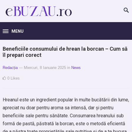
MENU
Beneficiile consumului de hrean la borcan – Cum să
îl prepari corect
Redacția
— Miercuri, 8 Ianuarie 2025
in
News
0
Likes
Hreanul este un ingredient popular în multe bucătării din lume,
apreciat nu doar pentru aroma sa intensă, dar și pentru
beneficiile sale pentru sănătate. Consumarea hreanului sub
formă de pastă, păstrată la borcan, este o metodă eficientă
de a păstra toate proprietățile sale nutritive și de a te bucura