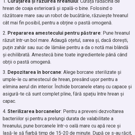
Curățarea și răzuirea hreanului
: Curăță rădăcina de
hrean de coaja exterioară și spală-o bine. Folosind o
răzătoare mare sau un robot de bucătărie, răzuiește hreanul
cât mai fin posibil, pentru a obține o pastă omogenă.
Prepararea amestecului pentru păstrare
: Pune hreanul
răzuit într-un bol mare. Adaugă oțetul, sarea și, dacă dorești,
puțin zahăr sau suc de lămâie pentru a da o notă mai blândă
și echilibrată. Amestecă bine toate ingredientele până când
obții o pastă omogenă.
Depozitarea în borcane
: Alege borcane sterilizate și
umple-le cu amestecul de hrean, presând ușor pentru a
elimina aerul din interior. Închide borcanele etanș cu capace și
asigură-te că sunt complet pline, fără spațiu între hrean și
capac.
Sterilizarea borcanelor
: Pentru a preveni dezvoltarea
bacteriilor și pentru a prelungi durata de valabilitate a
hreanului, pune borcanele într-o oală mare cu apă rece și
lasă-le să fiarbă timp de 15-20 de minute. După ce s-au răcit,