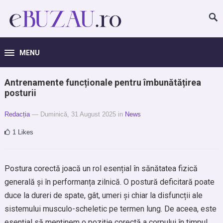
MENU
Antrenamente funcționale pentru îmbunătățirea
posturii
Redacția
— Duminică, 31 August 2025
in
News
1
Likes
Postura corectă joacă un rol esențial în sănătatea fizică
generală și în performanța zilnică. O postură deficitară poate
duce la dureri de spate, gât, umeri și chiar la disfuncții ale
sistemului musculo-scheletic pe termen lung. De aceea, este
esențial să menținem o poziție corectă a corpului în timpul