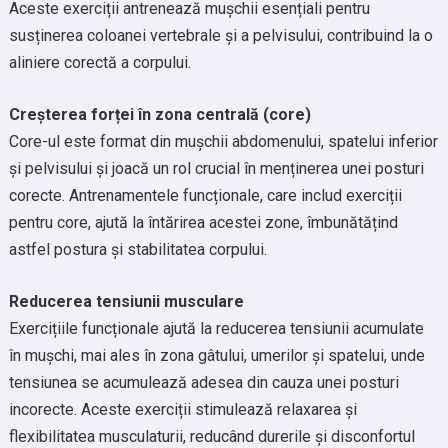
Aceste exerciții antrenează mușchii esențiali pentru
susținerea coloanei vertebrale și a pelvisului, contribuind la o
aliniere corectă a corpului.
Creșterea forței în zona centrală (core)
Core-ul este format din mușchii abdomenului, spatelui inferior
și pelvisului și joacă un rol crucial în menținerea unei posturi
corecte. Antrenamentele funcționale, care includ exerciții
pentru core, ajută la întărirea acestei zone, îmbunătățind
astfel postura și stabilitatea corpului.
Reducerea tensiunii musculare
Exercițiile funcționale ajută la reducerea tensiunii acumulate
în mușchi, mai ales în zona gâtului, umerilor și spatelui, unde
tensiunea se acumulează adesea din cauza unei posturi
incorecte. Aceste exerciții stimulează relaxarea și
flexibilitatea musculaturii, reducând durerile și disconfortul