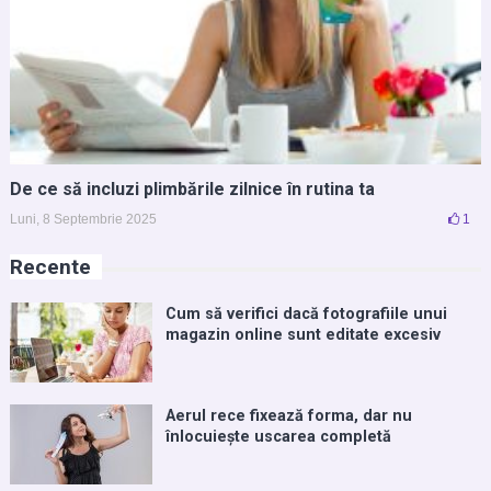
De ce să incluzi plimbările zilnice în rutina ta
Luni, 8 Septembrie 2025
1
Recente
Cum să verifici dacă fotografiile unui
magazin online sunt editate excesiv
Aerul rece fixează forma, dar nu
înlocuiește uscarea completă