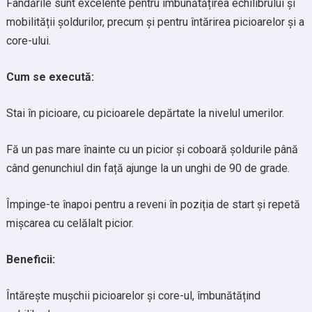
Fandările sunt excelente pentru îmbunătățirea echilibrului și
mobilității șoldurilor, precum și pentru întărirea picioarelor și a
core-ului.
Cum se execută:
Stai în picioare, cu picioarele depărtate la nivelul umerilor.
Fă un pas mare înainte cu un picior și coboară șoldurile până
când genunchiul din față ajunge la un unghi de 90 de grade.
Împinge-te înapoi pentru a reveni în poziția de start și repetă
mișcarea cu celălalt picior.
Beneficii:
Întărește mușchii picioarelor și core-ul, îmbunătățind